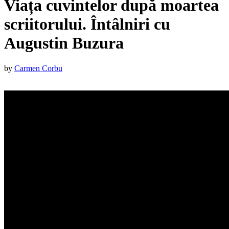
Viața cuvintelor după moartea
scriitorului. Întâlniri cu
Augustin Buzura
Published
by
Carmen Corbu
on
:
8
octombrie
2017
15
octombrie
2017