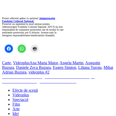
Proiect editorial apărut cu sprijinul
Administrației
Fondului Cultural Național.
Proiectul nu reprezintă în mod necesar poziţia
Administrației Fondului Cultural Național. AFCN nu este
responsabilă de conținutul proiectului sau de modul în care
rezultatele proiectului pot fi folosite. Acestea sunt în
întregime responsabilitatea beneficiarului finanțării.
Carte
,
Videoplus
Ana Maria Maior
,
Angela Martin
,
Augustin
Buzura
,
Daniele Zeca Buzura
,
Eugen Simion
,
Liliana Turoiu
,
Mihai
Adrian Buzura
,
videoplus #2
Navigare
Previous
Previous
Festivalul George Enescu 2017 – câteva reușite
Next
post:
Next
Scrisoare de dragoste către tinerii cititori
în
post:
Efecte de scenă
articole
Videoplus
Spectacol
Film
Arte
Idei