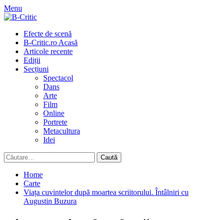
Skip
Menu
to
content
Primary
Efecte de scenă
Menu
B-Critic.ro Acasă
Articole recente
Ediții
Secțiuni
Spectacol
Dans
Arte
Film
Online
Portrete
Metacultura
Idei
Caută
după:
Home
Carte
Viața cuvintelor după moartea scriitorului. Întâlniri cu
Augustin Buzura