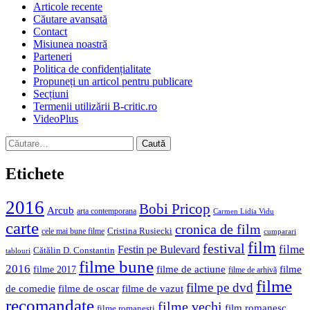
Articole recente
Căutare avansată
Contact
Misiunea noastră
Parteneri
Politica de confidențialitate
Propuneți un articol pentru publicare
Secțiuni
Termenii utilizării B-critic.ro
VideoPlus
Caută
după:
Etichete
2016
Bobi Pricop
Arcub
arta contemporana
Carmen Lidia Vidu
carte
cronica de film
Cristina Rusiecki
cele mai bune filme
cumparari
film
festival
filme
Festin pe Bulevard
Cătălin D. Constantin
tablouri
filme bune
2016
filme de actiune
filme
filme 2017
filme de arhivă
filme
filme pe dvd
de comedie
filme de oscar
filme de vazut
recomandate
filme vechi
film romanesc
filme romanesti