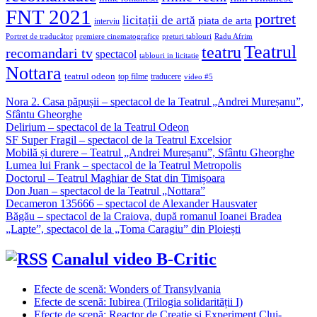
FNT 2021
portret
licitații de artă
piata de arta
interviu
Portret de traducător
premiere cinematografice
preturi tablouri
Radu Afrim
Teatrul
teatru
recomandari tv
spectacol
tablouri in licitatie
Nottara
teatrul odeon
top filme
traducere
video #5
Nora 2. Casa păpușii – spectacol de la Teatrul „Andrei Mureșanu”,
Sfântu Gheorghe
Delirium – spectacol de la Teatrul Odeon
SF Super Fragil – spectacol de la Teatrul Excelsior
Mobilă și durere – Teatrul „Andrei Mureșanu”, Sfântu Gheorghe
Lumea lui Frank – spectacol de la Teatrul Metropolis
Doctorul – Teatrul Maghiar de Stat din Timișoara
Don Juan – spectacol de la Teatrul „Nottara”
Decameron 135666 – spectacol de Alexander Hausvater
Băgău – spectacol de la Craiova, după romanul Ioanei Bradea
„Lapte”, spectacol de la „Toma Caragiu” din Ploiești
Canalul video B-Critic
Efecte de scenă: Wonders of Transylvania
Efecte de scenă: Iubirea (Trilogia solidarității I)
Efecte de scenă: Reactor de Creație și Experiment Cluj-