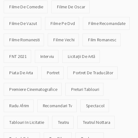
Filme De Comedie
Filme De Oscar
Filme De Vazut
Filme Pe Dvd
Filme Recomandate
Filme Romanesti
Filme Vechi
Film Romanesc
FNT 2021
Interviu
Licitații De Artă
Piata De Arta
Portret
Portret De Traducător
Premiere Cinematografice
Preturi Tablouri
Radu Afrim
Recomandari Tv
Spectacol
Tablouri In Licitatie
Teatru
Teatrul Nottara