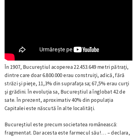
În 1907, Bucureştiul acoperea 22.453.649 metri pătraţi,
dintre care doar 6.800.000 erau construiţi, adică, fără
străzi şi pieţe, 11,3% din suprafaţa sa; 67,5% erau curţi
şi grădini. În evoluția sa, Bucureștiul a înglobat 42 de
sate. În prezent, aproximativ 40% din populația
Capitalei este născută în alte localități.
Bucureştiul este precum societatea românească:
fragmentat. Dar acesta este farmecul său!… – declara,