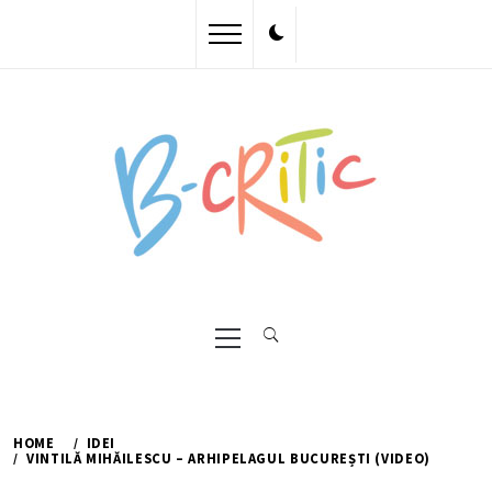
Skip
to
content
Primary
Menu
HOME
IDEI
VINTILĂ MIHĂILESCU – ARHIPELAGUL BUCUREȘTI (VIDEO)