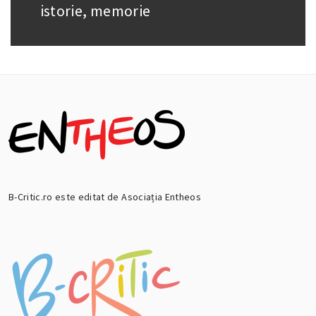
post:
istorie, memorie
B-Critic.ro este editat de Asociația Entheos