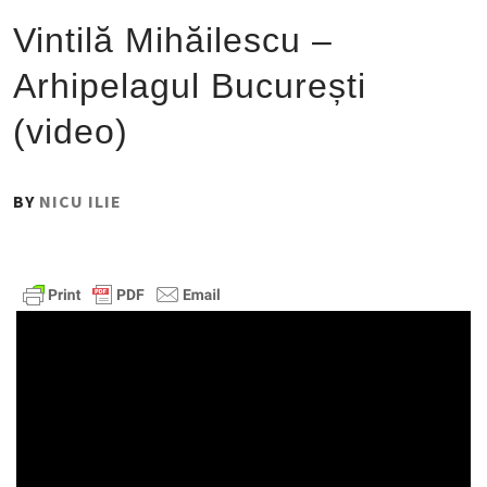
Vintilă Mihăilescu –
Arhipelagul București
(video)
PUBLISHED
BY
NICU ILIE
ON
:
14
NOIEMBRIE
2018