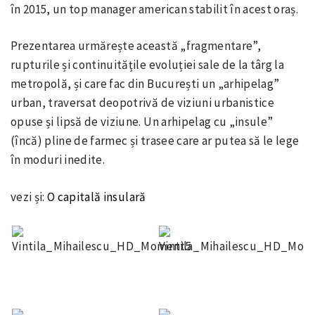
în 2015, un top manager american stabilit în acest oraș.
Prezentarea urmărește această „fragmentare”,
rupturile și continuitățile evoluției sale de la târg la
metropolă, și care fac din București un „arhipelag”
urban, traversat deopotrivă de viziuni urbanistice
opuse și lipsă de viziune. Un arhipelag cu „insule”
(încă) pline de farmec și trasee care ar putea să le lege
în moduri inedite.
vezi și:
O capitală insulară