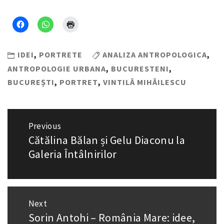
IDEI
,
PORTRETE
ANALIZA ANTROPOLOGICA
,
ANTROPOLOGIE URBANA
,
BUCURESTENI
,
BUCUREȘTI
,
PORTRET
,
VINTILĂ MIHĂILESCU
Navigare
Previous
în
Cătălina Bălan și Gelu Diaconu la
Previous
articole
post:
Galeria Întâlnirilor
Next
Sorin Antohi – România Mare: idee,
Next