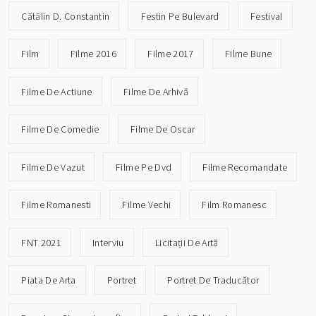
Cătălin D. Constantin
Festin Pe Bulevard
Festival
Film
Filme 2016
Filme 2017
Filme Bune
Filme De Actiune
Filme De Arhivă
Filme De Comedie
Filme De Oscar
Filme De Vazut
Filme Pe Dvd
Filme Recomandate
Filme Romanesti
Filme Vechi
Film Romanesc
FNT 2021
Interviu
Licitații De Artă
Piata De Arta
Portret
Portret De Traducător