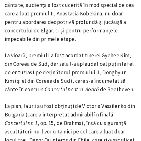
cântate, audiența a fost cucerită în mod special de cea
care a luat premiul II, Anastasia Kobekina, nu doar
pentru abordarea deopotrivă profundă și jucăușă a
concertului de Elgar, ci și pentru performanțele
impecabile din primele etape.
La vioară, premiul I a fost acordat tinerei Gyehee Kim,
din Coreea de Sud, dar sala l-a aplaudat cel puțin la fel
de entuziast pe deținătorul premiului II, Donghyun
Kim (și el din Coreea de Sud), care s-a încumetat să
cânte în concurs
Concertul pentru vioară
de Beethoven.
La pian, laurii au fost obținuți de Victoria Vassilenko din
Bulgaria (care a interpretat admirabil în finală
Concertul nr. 1
, op. 15, de Brahms), însă cu siguranță
ascultătorii nu-l vor uita nici pe cel care a luat doar
locul trei, Danor Quinteros din Chile, care și-a sacrificat