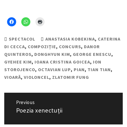
SPECTACOL
ANASTASIA KOBEKINA
,
CATERINA
DI CECCA
,
COMPOZIȚIE
,
CONCURS
,
DANOR
QUINTEROS
,
DONGHYUN KIM
,
GEORGE ENESCU
,
GYEHEE KIM
,
IOANA CRISTINA GOICEA
,
ION
STOROJENCO
,
OCTAVIAN LUP
,
PIAN
,
TIAN TIAN
,
VIOARĂ
,
VIOLONCEL
,
ZLATOMIR FUNG
Navigare
Previous
în
Poezia xenectuții
Previous
articole
post: