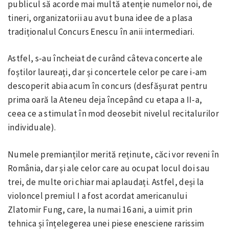
publicul să acorde mai multă atenție numelor noi, de
tineri, organizatorii au avut buna idee de a plasa
tradiționalul Concurs Enescu în anii intermediari.
Astfel, s-au încheiat de curând câteva concerte ale
foștilor laureați, dar și concertele celor pe care i-am
descoperit abia acum în concurs (desfășurat pentru
prima oară la Ateneu deja începând cu etapa a II-a,
ceea ce a stimulat în mod deosebit nivelul recitalurilor
individuale).
Numele premianților merită reținute, căci vor reveni în
România, dar și ale celor care au ocupat locul doi sau
trei, de multe ori chiar mai aplaudați. Astfel, deși la
violoncel premiul I a fost acordat americanului
Zlatomir Fung, care, la numai 16 ani, a uimit prin
tehnica și înțelegerea unei piese enesciene rarissim