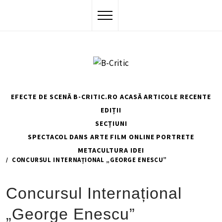
Skip
to
content
EFECTE DE SCENĂ
B-CRITIC.RO ACASĂ
ARTICOLE RECENTE
EDIȚII
SECȚIUNI
SPECTACOL
DANS
ARTE
FILM
ONLINE
PORTRETE
METACULTURA
IDEI
HOME
SPECTACOL
CONCURSUL INTERNAȚIONAL „GEORGE ENESCU”
Concursul Internațional
„George Enescu”