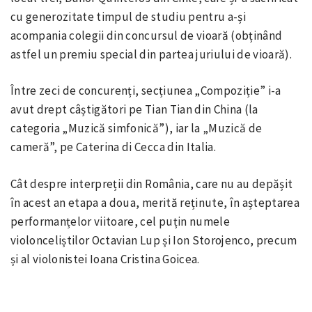
cu generozitate timpul de studiu pentru a-și
acompania colegii din concursul de vioară (obținând
astfel un premiu special din partea juriului de vioară).
Între zeci de concurenți, secțiunea „Compoziție” i-a
avut drept câștigători pe Tian Tian din China (la
categoria „Muzică simfonică”), iar la „Muzică de
cameră”, pe Caterina di Cecca din Italia.
Cât despre interpreții din România, care nu au depășit
în acest an etapa a doua, merită reținute, în așteptarea
performanțelor viitoare, cel puțin numele
violonceliștilor Octavian Lup și Ion Storojenco, precum
și al violonistei Ioana Cristina Goicea.