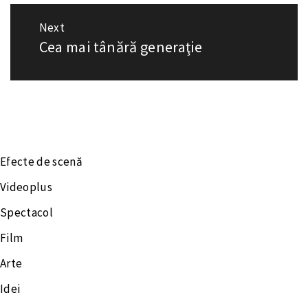
Next
Cea mai tânără generaţie
Next
post:
Efecte de scenă
Videoplus
Spectacol
Film
Arte
Idei