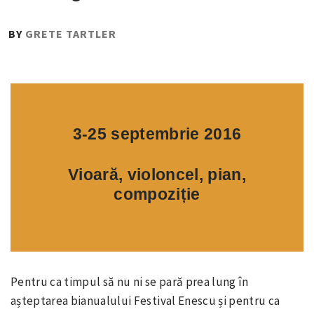
PUBLISHED
BY
GRETE TARTLER
ON
:
5
OCTOMBRIE
2016
3-25 septembrie 2016
Vioară, violoncel, pian,
compoziție
Pentru ca timpul să nu ni se pară prea lung în
așteptarea bianualului Festival Enescu și pentru ca