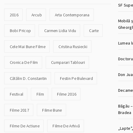
SF Super
2016
Arcub
Arta Contemporana
Mobilă ș
Gheorg
Bobi Pricop
Carmen Lidia Vidu
Carte
Lumea lu
Cele Mai Bune Filme
Cristina Rusiecki
Doctorul
Cronica De Film
Cumparari Tablouri
Don Jua
Cătălin D. Constantin
Festin Pe Bulevard
Decamer
Festival
Film
Filme 2016
Băgău –
Filme 2017
Filme Bune
Bradea
Filme De Actiune
Filme De Arhivă
„Lapte”,