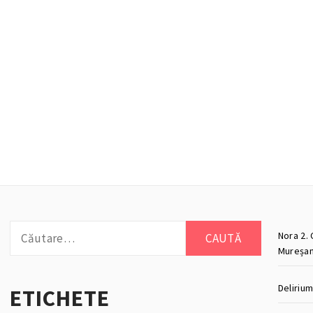
Caută
Nora 2. 
după:
Mureșan
Deliriu
ETICHETE