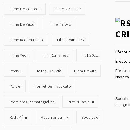
Filme De Comedie
Filme De Oscar
Filme De Vazut
Filme Pe Dvd
CRI
Filme Recomandate
Filme Romanesti
Efecte 
Filme Vechi
Film Romanesc
FNT 2021
Efecte d
Efecte 
Interviu
Licitații De Artă
Piata De Arta
Napoca
Portret
Portret De Traducător
Social 
Premiere Cinematografice
Preturi Tablouri
assign i
Radu Afrim
Recomandari Tv
Spectacol