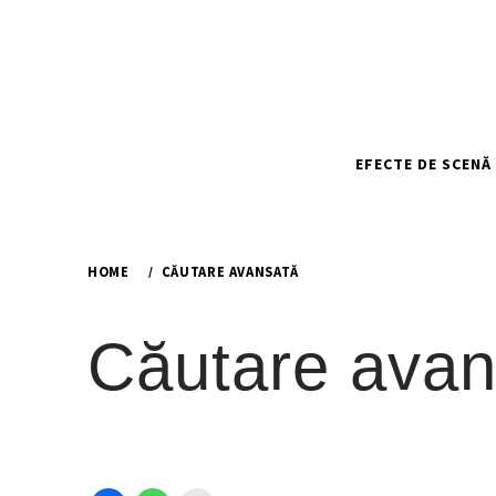
Skip
to
content
EFECTE DE SCENĂ
HOME
CĂUTARE AVANSATĂ
Căutare avan