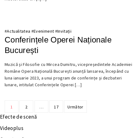
#
Actualitatea
#
Eveniment
#
Invitații
Conferințele Operei Naționale
București
10
Muzică și Filosofie cu Mircea Dumitru, vicepreședintele Academiei
IANUARIE
Române Opera Națională București anunță lansarea, începând cu
2023
luna ianuarie 2023, a unui program de conferințe și dezbateri
lunare, intitulat Conferințele Operei […]
Paginație
1
2
…
17
Următor
Efecte de scenă
articole
Videoplus