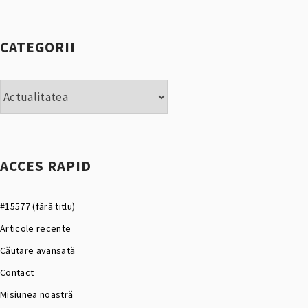
CATEGORII
Categorii
ACCES RAPID
#15577 (fără titlu)
Articole recente
Căutare avansată
Contact
Misiunea noastră