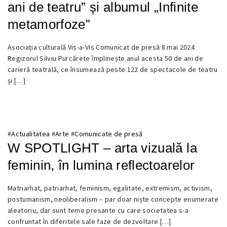
ani de teatru” și albumul „Infinite
metamorfoze”
11
Asociația culturală Vis-a-Vis Comunicat de presă 8 mai 2024
MAI
Regizorul Silviu Purcărete împlinește anul acesta 50 de ani de
2024
carieră teatrală, ce însumează peste 122 de spectacole de teatru
și […]
#
Actualitatea
#
Arte
#
Comunicate de presă
W SPOTLIGHT – arta vizuală la
feminin, în lumina reflectoarelor
7
Matriarhat, patriarhat, feminism, egalitate, extremism, activism,
MARTIE
postumanism, neoliberalism – par doar niște concepte enumerate
2024
aleatoriu, dar sunt teme presante cu care societatea s-a
confruntat în diferitele sale faze de dezvoltare […]