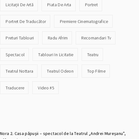
Licitații De Artă
Piata De Arta
Portret
Portret De Traducător
Premiere Cinematografice
Preturi Tablouri
Radu Afrim
Recomandari Tv
Spectacol
Tablouri In Licitatie
Teatru
Teatrul Nottara
Teatrul Odeon
Top Filme
Traducere
Video #5
Nora 2. Casa păpușii – spectacol de la Teatrul „Andrei Mureșanu”,