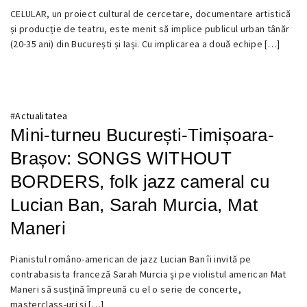
12
CELULAR, un proiect cultural de cercetare, documentare artistică
OCTOMBRIE
și producție de teatru, este menit să implice publicul urban tânăr
2023
(20-35 ani) din București și Iași. Cu implicarea a două echipe […]
#
Actualitatea
Mini-turneu București-Timișoara-
Brașov: SONGS WITHOUT
BORDERS, folk jazz cameral cu
Lucian Ban, Sarah Murcia, Mat
Maneri
15
Pianistul româno-american de jazz Lucian Ban îi invită pe
MAI
contrabasista franceză Sarah Murcia și pe violistul american Mat
2023
Maneri să susțină împreună cu el o serie de concerte,
masterclass-uri și […]