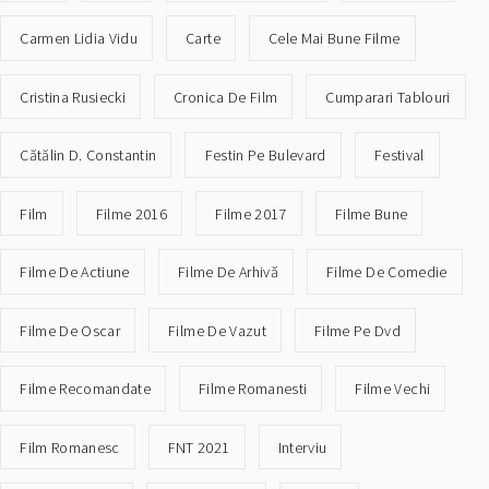
Carmen Lidia Vidu
Carte
Cele Mai Bune Filme
Cristina Rusiecki
Cronica De Film
Cumparari Tablouri
Cătălin D. Constantin
Festin Pe Bulevard
Festival
Film
Filme 2016
Filme 2017
Filme Bune
Filme De Actiune
Filme De Arhivă
Filme De Comedie
Filme De Oscar
Filme De Vazut
Filme Pe Dvd
Filme Recomandate
Filme Romanesti
Filme Vechi
Film Romanesc
FNT 2021
Interviu