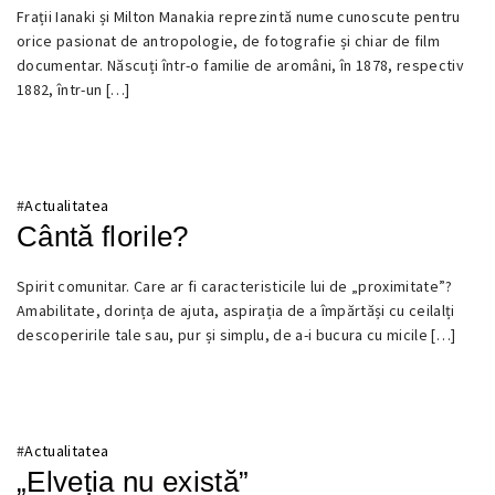
27
Frații Ianaki și Milton Manakia reprezintă nume cunoscute pentru
IUNIE
orice pasionat de antropologie, de fotografie și chiar de film
2025
documentar. Născuți într-o familie de aromâni, în 1878, respectiv
1882, într-un […]
#
Actualitatea
Cântă florile?
25
Spirit comunitar. Care ar fi caracteristicile lui de „proximitate”?
IUNIE
Amabilitate, dorința de ajuta, aspirația de a împărtăși cu ceilalți
2025
descoperirile tale sau, pur și simplu, de a-i bucura cu micile […]
#
Actualitatea
„Elveția nu există”