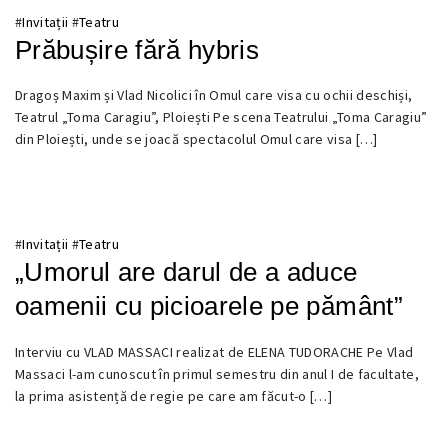
#
Invitații
#
Teatru
Prăbușire fără hybris
31
Dragoș Maxim și Vlad Nicolici în Omul care visa cu ochii deschiși,
IULIE
Teatrul „Toma Caragiu”, Ploiești Pe scena Teatrului „Toma Caragiu”
2026
din Ploiești, unde se joacă spectacolul Omul care visa […]
#
Invitații
#
Teatru
„Umorul are darul de a aduce
oamenii cu picioarele pe pământ”
29
Interviu cu VLAD MASSACI realizat de ELENA TUDORACHE Pe Vlad
IUNIE
Massaci l-am cunoscut în primul semestru din anul I de facultate,
2026
la prima asistență de regie pe care am făcut-o […]