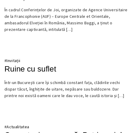
21
În cadrul Conferințelor de Joi, organizate de Agence Universitaire
IUNIE
de la Francophonie (AUF) – Europe Centrale et Orientale,
2025
ambasadorul Elveției în România, Massimo Baggi, a ținut o
prezentare captivantă, intitulată […]
#
Invitații
Ruine cu suflet
31
Într-un București care își schimbă constant fața, clădirile vechi
MAI
dispar tăcut, înghițite de uitare, nepăsare sau buldozere. Dar
2025
printre noi există oameni care le dau voce, le caută istoria și […]
#
Actualitatea