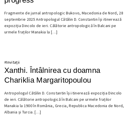
22
Fragmente de jurnal antropologic Bukovo, Macedonia de Nord, 28
NOIEMBRIE
septembrie 2025 Antropologul Cătălin D. Constantin își itinerează
2025
expoziția Dincolo de ieri. Călătorie antropologică în Balcani pe
urmele fraților Manakia la […]
#
Invitații
Xanthi. Întâlnirea cu doamna
Chariklia Margaritopoulou
18
Antropologul Cătălin D. Constantin își itinerează expoziția Dincolo
NOIEMBRIE
de ieri. Călătorie antropologică în Balcani pe urmele fraților
2025
Manakia la 1900 în România, Grecia, Republica Macedonia de Nord,
Albania și Turcia. […]