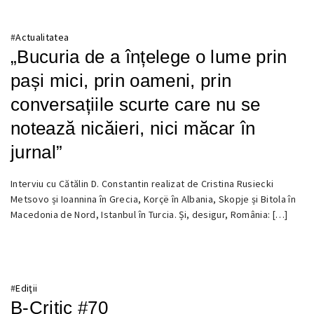
#
Actualitatea
„Bucuria de a înțelege o lume prin
pași mici, prin oameni, prin
conversațiile scurte care nu se
notează nicăieri, nici măcar în
jurnal”
6
Interviu cu Cătălin D. Constantin realizat de Cristina Rusiecki
DECEMBRIE
Metsovo și Ioannina în Grecia, Korçë în Albania, Skopje și Bitola în
2025
Macedonia de Nord, Istanbul în Turcia. Și, desigur, România: […]
#
Ediţii
B-Critic #70