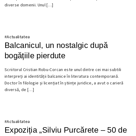
diverse domenii. Unul […]
#
Actualitatea
Balcanicul, un nostalgic după
bogățiile pierdute
17
Scriitorul Cristian Robu-Corcan este unul dintre cei mai subtili
MARTIE
interpreți ai identității balcanice în literatura contemporană.
2025
Doctor în filologie și licențiat în științe juridice, a avut o carieră
diversă, de […]
#
Actualitatea
Expoziția „Silviu Purcărete – 50 de