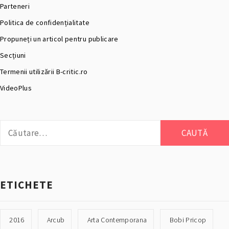
Parteneri
Politica de confidențialitate
Propuneți un articol pentru publicare
Secțiuni
Termenii utilizării B-critic.ro
VideoPlus
Caută
după:
ETICHETE
2016
Arcub
Arta Contemporana
Bobi Pricop