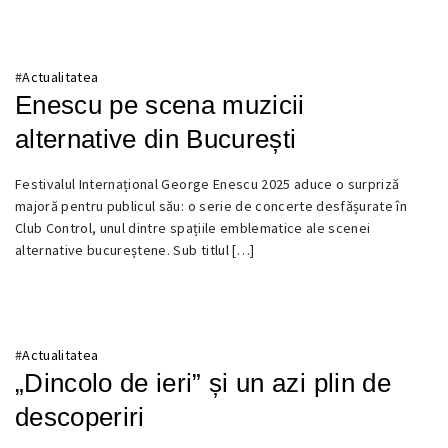
#
Actualitatea
Enescu pe scena muzicii
alternative din București
20
Festivalul Internațional George Enescu 2025 aduce o surpriză
AUGUST
majoră pentru publicul său: o serie de concerte desfășurate în
2025
Club Control, unul dintre spațiile emblematice ale scenei
alternative bucureștene. Sub titlul […]
#
Actualitatea
„Dincolo de ieri” și un azi plin de
descoperiri