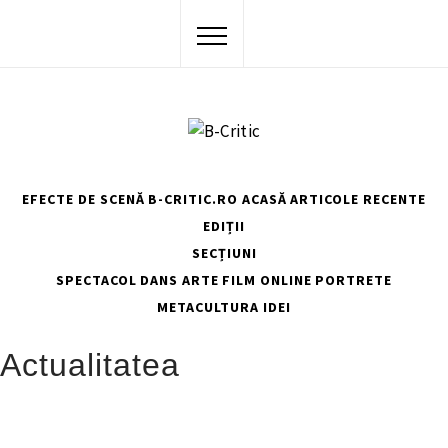
Skip
to
content
EFECTE DE SCENĂ
B-CRITIC.RO ACASĂ
ARTICOLE RECENTE
EDIȚII
SECȚIUNI
SPECTACOL
DANS
ARTE
FILM
ONLINE
PORTRETE
METACULTURA
IDEI
HOME
ACTUALITATEA
Actualitatea