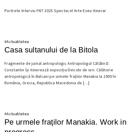
24
Portrete Interviu FNT 2025 Spectacol Arte Eseu Itinerar
NOIEMBRIE
2025
#
Actualitatea
Casa sultanului de la Bitola
22
Fragmente de jurnal antropologic Antropologul Cătălin D.
NOIEMBRIE
Constantin își itinerează expoziția Dincolo de ieri. Călătorie
2025
antropologică în Balcani pe urmele fraților Manakia la 1900 în
România, Grecia, Republica Macedonia de […]
#
Actualitatea
Pe urmele fraților Manakia. Work in
progress