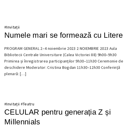
#
Invitații
Numele mari se formează cu Litere
4
PROGRAM GENERAL 2–4 noiembrie 2023 2 NOIEMBRIE 2023 Aula
NOIEMBRIE
Bibliotecii Centrale Universitare (Calea Victoriei 88) 9h00–9h30
2023
Primirea și înregistrarea participanţilor 9h30–11h30 Ceremonie de
deschidere Moderator: Cristina Bogdan 11h30–12h30 Conferinţă
plenară: […]
#
Invitații
#
Teatru
CELULAR pentru generația Z și
Millennials