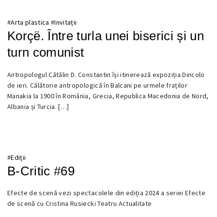
#
Arta plastica
#
Invitații
Korçë. Între turla unei biserici și un
turn comunist
16
Antropologul Cătălin D. Constantin își itinerează expoziția Dincolo
NOIEMBRIE
de ieri. Călătorie antropologică în Balcani pe urmele fraților
2025
Manakia la 1900 în România, Grecia, Republica Macedonia de Nord,
Albania și Turcia. […]
#
Ediţii
B-Critic #69
3
Efecte de scenă vezi spectacolele din ediția 2024 a seriei Efecte
NOIEMBRIE
de scenă cu Cristina Rusiecki Teatru Actualitate
2025