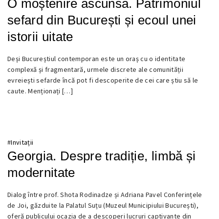
O moștenire ascunsă. Patrimoniul
sefard din București și ecoul unei
istorii uitate
31
Deși Bucureștiul contemporan este un oraș cu o identitate
MAI
complexă și fragmentară, urmele discrete ale comunității
2025
evreiești sefarde încă pot fi descoperite de cei care știu să le
caute. Menționați […]
#
Invitații
Georgia. Despre tradiție, limbă și
modernitate
7
Dialog între prof. Shota Rodinadze și Adriana Pavel Conferințele
APRILIE
de Joi, găzduite la Palatul Suțu (Muzeul Municipiului București),
2025
oferă publicului ocazia de a descoperi lucruri captivante din