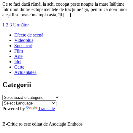
15
Ce te faci dacă rămâi la schi cocoțat peste noapte la mare înălțime
noiembrie
într-unul dintre echipamentele de tracțiune? Și, pentru că doar unor
2021
aleși li se poate întâmpla asta, îți […]
Paginație
1
2
3
Următor
articole
Efecte de scenă
Videoplus
Spectacol
Film
Arte
Idei
Carte
Actualitatea
Categorii
Categorii
Powered by
Translate
B-Critic.ro este editat de Asociația Entheos