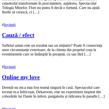
noiembrie
catastrofal transformate în post-miniere, așijderea. Spectacolul
2021
Trilogia Minelor. Flori nu putea fi decât o furtună. Care nu ajută
florile să crească, ci […]
#
Invitații
Cauză / efect
15
Sufletul uman este un rezultat sau un inițiator? Poate fi consecința
noiembrie
unor circumstanțe exterioare, de la chimia din propriul corp la
2021
evenimentele care se întâmplă în preajmă, cu sau fără […]
15
noiembrie
2021
#
Invitații
Online my love
15
Demult nu mi-a mai fost teamă singură în casă. Spectacolul care
noiembrie
tocmai m-a înfricoșat, Dekaroom, este un experiment inspirat din
2021
coborârile lui Dante în infern, purgatoriu și ridicarea în paradis […]
15
noiembrie
2021
#
Invitații