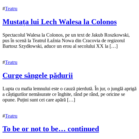
#
Teatru
Mustața lui Lech Walesa la Colonos
16
Spectacolul Walesa la Colonos, pe un text de Jakub Roszkowski,
noiembrie
pus în scenă la Teatrul Łaźnia Nowa din Cracovia de regizorul
2021
Bartosz Szydłowski, aduce un erou al secolului XX la […]
16
noiembrie
2021
#
Teatru
Curge sângele pădurii
15
Lupta cu mafia lemnului este o cauză pierdută. În jur, o junglă aprigă
noiembrie
a câștigurilor nemăsurate ce înghite, rând pe rând, pe oricine se
2021
opune. Puțini sunt cei care apără […]
#
Teatru
To be or not to be… continued