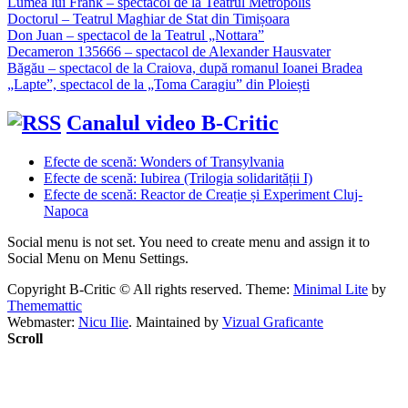
Lumea lui Frank – spectacol de la Teatrul Metropolis
Doctorul – Teatrul Maghiar de Stat din Timișoara
Don Juan – spectacol de la Teatrul „Nottara”
Decameron 135666 – spectacol de Alexander Hausvater
Băgău – spectacol de la Craiova, după romanul Ioanei Bradea
„Lapte”, spectacol de la „Toma Caragiu” din Ploiești
Canalul video B-Critic
Efecte de scenă: Wonders of Transylvania
Efecte de scenă: Iubirea (Trilogia solidarității I)
Efecte de scenă: Reactor de Creație și Experiment Cluj-
Napoca
Social menu is not set. You need to create menu and assign it to
Social Menu on Menu Settings.
Copyright B-Critic © All rights reserved.
Theme:
Minimal Lite
by
Thememattic
Webmaster:
Nicu Ilie
. Maintained by
Vizual Graficante
Scroll