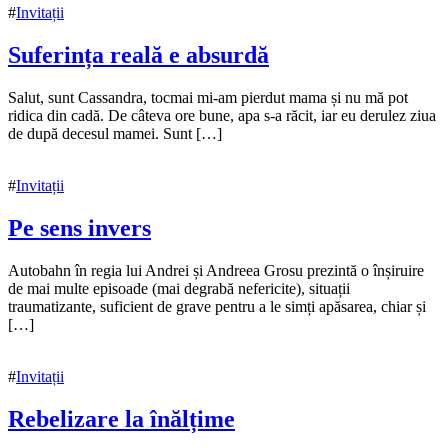
#
Invitații
Suferința reală e absurdă
15
Salut, sunt Cassandra, tocmai mi-am pierdut mama și nu mă pot
noiembrie
ridica din cadă. De câteva ore bune, apa s-a răcit, iar eu derulez ziua
2021
de după decesul mamei. Sunt […]
#
Invitații
Pe sens invers
15
Autobahn în regia lui Andrei și Andreea Grosu prezintă o înșiruire
noiembrie
de mai multe episoade (mai degrabă nefericite), situații
2021
traumatizante, suficient de grave pentru a le simți apăsarea, chiar și
[…]
#
Invitații
Rebelizare la înălțime