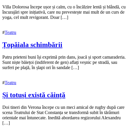
16
Villa Dolorosa începe ușor și calm, cu o încălzire lentă și blândă, cu
noiembrie
încurajări spre inițiativă, care nu prevestește mai mult de un curs de
2021
yoga, cel mult revigorant. Doar […]
#
Teatru
Țopăiala schimbării
16
Patru prieteni buni își exprimă prin dans, joacă și sport camaraderia.
noiembrie
Sunt niște băiețoi (indiferent de gen) aflați veșnic pe stradă, sau
2021
surferi pe plajă, în șlapi ori în sandale […]
16
noiembrie
2021
#
Teatru
Și totuși există căință
16
Doi tineri din Verona începe cu un meci amical de rugby după care
noiembrie
scena Teatrului de Stat Constanța se transformă subit în tărâmuri
2021
orientale mai întunecate. Inedită abordarea regizorului Alexandru
16
noiembrie
[…]
2021