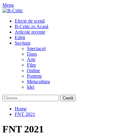
Skip
Menu
to
content
Primary
Efecte de scenă
Menu
B-Critic.ro Acasă
Articole recente
Ediții
Secțiuni
Spectacol
Dans
Arte
Film
Online
Portrete
Metacultura
Idei
Caută
după:
Home
FNT 2021
FNT 2021