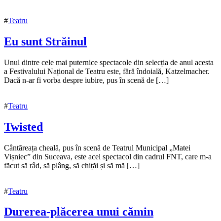
#
Teatru
Eu sunt Străinul
17
Unul dintre cele mai puternice spectacole din selecția de anul acesta
noiembrie
a Festivalului Național de Teatru este, fără îndoială, Katzelmacher.
2021
Dacă n-ar fi vorba despre iubire, pus în scenă de […]
#
Teatru
Twisted
17
Cântăreața cheală, pus în scenă de Teatrul Municipal „Matei
noiembrie
Vișniec” din Suceava, este acel spectacol din cadrul FNT, care m-a
2021
făcut să râd, să plâng, să chițăi și să mă […]
#
Teatru
Durerea-plăcerea unui cămin