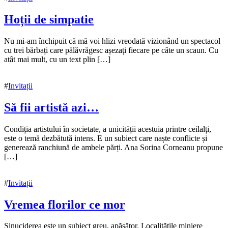
Hoții de simpatie
15
Nu mi-am închipuit că mă voi hlizi vreodată vizionând un spectacol
noiembrie
cu trei bărbați care pălăvrăgesc așezați fiecare pe câte un scaun. Cu
2021
atât mai mult, cu un text plin […]
15
noiembrie
2021
#
Invitații
Să fii artistă azi…
15
Condiția artistului în societate, a unicității acestuia printre ceilalți,
noiembrie
este o temă dezbătută intens. E un subiect care naște conflicte și
2021
generează ranchiună de ambele părți. Ana Sorina Corneanu propune
[…]
#
Invitații
Vremea florilor ce mor
15
Sinuciderea este un subiect greu, apăsător. Localitățile miniere