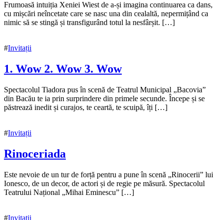
15
Frumoasă intuiția Xeniei Wiest de a-și imagina continuarea ca dans,
noiembrie
cu mișcări neîncetate care se nasc una din cealaltă, nepermițând ca
2021
nimic să se stingă și transfigurând totul la nesfârșit. […]
#
Invitații
1. Wow 2. Wow 3. Wow
15
Spectacolul Tiadora pus în scenă de Teatrul Municipal „Bacovia”
noiembrie
din Bacău te ia prin surprindere din primele secunde. Începe și se
2021
păstrează inedit și curajos, te ceartă, te scuipă, îți […]
#
Invitații
Rinoceriada
15
Este nevoie de un tur de forță pentru a pune în scenă „Rinocerii” lui
noiembrie
Ionesco, de un decor, de actori și de regie pe măsură. Spectacolul
2021
Teatrului Național „Mihai Eminescu” […]
#
Invitații