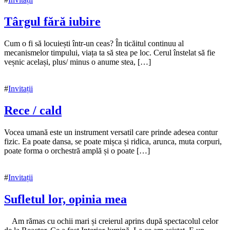
Târgul fără iubire
15
Cum o fi să locuiești într-un ceas? În ticăitul continuu al
noiembrie
mecanismelor timpului, viața ta să stea pe loc. Cerul înstelat să fie
2021
veșnic același, plus/ minus o anume stea, […]
15
noiembrie
2021
#
Invitații
Rece / cald
15
Vocea umană este un instrument versatil care prinde adesea contur
noiembrie
fizic. Ea poate dansa, se poate mișca și ridica, arunca, muta corpuri,
2021
poate forma o orchestră amplă și o poate […]
#
Invitații
Sufletul lor, opinia mea
15
Am rămas cu ochii mari și creierul aprins după spectacolul celor