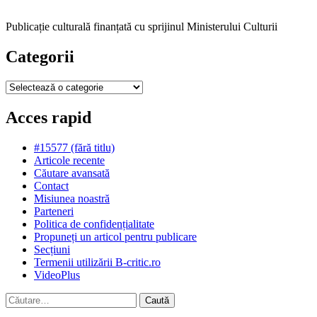
Publicație culturală finanțată cu sprijinul Ministerului Culturii
Categorii
Categorii
Acces rapid
#15577 (fără titlu)
Articole recente
Căutare avansată
Contact
Misiunea noastră
Parteneri
Politica de confidențialitate
Propuneți un articol pentru publicare
Secțiuni
Termenii utilizării B-critic.ro
VideoPlus
Caută
după: