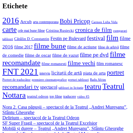
Etichete
2016
Bobi Pricop
Arcub
arta contemporana
Carmen Lidia Vidu
carte
cronica de film
Cristina Rusiecki
cele mai bune filme
cumparari
film
festival
filme
Festin pe Bulevard
Cătălin D. Constantin
tablouri
filme bune
2016
filme de actiune
filme
filme 2017
filme de arhivă
filme
filme pe dvd
de comedie
filme de oscar
filme de vazut
recomandate
filme vechi
film romanesc
filme romanesti
FNT 2021
portret
licitații de artă
piata de arta
interviu
Portret de traducător
premiere cinematografice
preturi tablouri
Radu Afrim
Teatrul
teatru
recomandari tv
spectacol
tablouri in licitatie
Nottara
teatrul odeon
top filme
traducere
video #5
Nora 2. Casa păpușii – spectacol de la Teatrul „Andrei Mureșanu”,
Sfântu Gheorghe
Delirium – spectacol de la Teatrul Odeon
SF Super Fragil – spectacol de la Teatrul Excelsior
Mobilă și durere – Teatrul „Andrei Mureșanu”, Sfântu Gheorghe