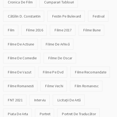
Cronica De Film
Cumparari Tablouri
Cătălin D. Constantin
Festin Pe Bulevard
Festival
Film
Filme 2016
Filme 2017
Filme Bune
Filme De Actiune
Filme De Arhivă
Filme De Comedie
Filme De Oscar
Filme De Vazut
Filme Pe Dvd
Filme Recomandate
Filme Romanesti
Filme Vechi
Film Romanesc
FNT 2021
Interviu
Licitații De Artă
Piata De Arta
Portret
Portret De Traducător