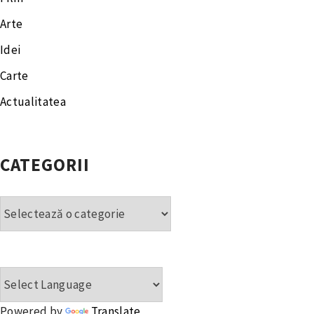
Arte
Idei
Carte
Actualitatea
CATEGORII
Categorii
Powered by
Translate