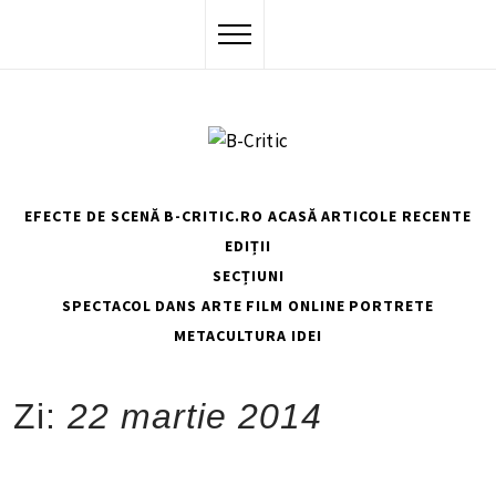
Skip
to
content
EFECTE DE SCENĂ
B-CRITIC.RO ACASĂ
ARTICOLE RECENTE
EDIȚII
SECȚIUNI
SPECTACOL
DANS
ARTE
FILM
ONLINE
PORTRETE
METACULTURA
IDEI
HOME
2014
MARTIE
22
Zi:
22 martie 2014