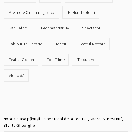
Premiere Cinematografice
Preturi Tablouri
Radu Afrim
Recomandari Tv
Spectacol
Tablouri In Licitatie
Teatru
Teatrul Nottara
Teatrul Odeon
Top Filme
Traducere
Video #5
Nora 2. Casa păpușii – spectacol de la Teatrul „Andrei Mureșanu”,
Sfântu Gheorghe