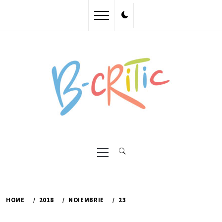
Skip
to
content
Primary
Menu
HOME
2018
NOIEMBRIE
23