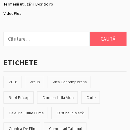
Termenii utilizării B-critic.ro
VideoPlus
Caută
după:
ETICHETE
2016
Arcub
Arta Contemporana
Bobi Pricop
Carmen Lidia Vidu
Carte
Cele Mai Bune Filme
Cristina Rusiecki
Cronica De Film
Cumparari Tablouri