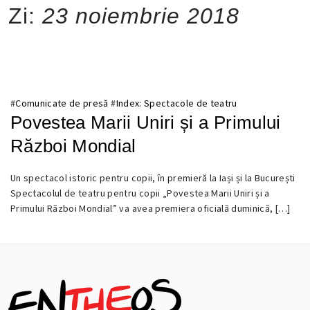
Zi:
23 noiembrie 2018
#
Comunicate de presă
#
Index: Spectacole de teatru
Povestea Marii Uniri și a Primului
Război Mondial
Un spectacol istoric pentru copii, în premieră la Iași și la București
23
Spectacolul de teatru pentru copii „Povestea Marii Uniri și a
NOIEMBRIE
Primului Război Mondial” va avea premiera oficială duminică, […]
2018