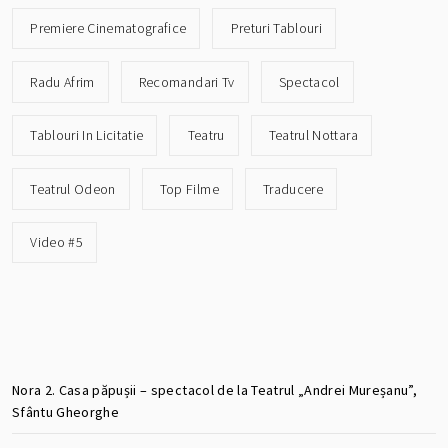
Premiere Cinematografice
Preturi Tablouri
Radu Afrim
Recomandari Tv
Spectacol
Tablouri In Licitatie
Teatru
Teatrul Nottara
Teatrul Odeon
Top Filme
Traducere
Video #5
Nora 2. Casa păpușii – spectacol de la Teatrul „Andrei Mureșanu”,
Sfântu Gheorghe