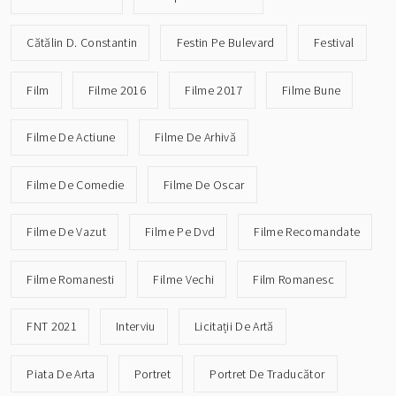
Cătălin D. Constantin
Festin Pe Bulevard
Festival
Film
Filme 2016
Filme 2017
Filme Bune
Filme De Actiune
Filme De Arhivă
Filme De Comedie
Filme De Oscar
Filme De Vazut
Filme Pe Dvd
Filme Recomandate
Filme Romanesti
Filme Vechi
Film Romanesc
FNT 2021
Interviu
Licitații De Artă
Piata De Arta
Portret
Portret De Traducător