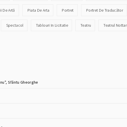
ii De Artă
Piata De Arta
Portret
Portret De Traducător
Spectacol
Tablouri In Licitatie
Teatru
Teatrul Notta
șanu”, Sfântu Gheorghe