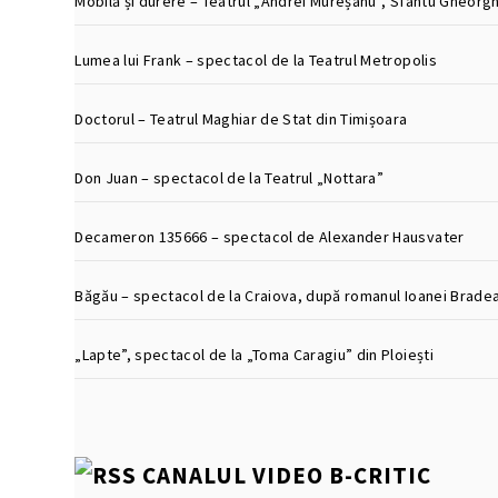
Mobilă și durere – Teatrul „Andrei Mureșanu”, Sfântu Gheorg
Lumea lui Frank – spectacol de la Teatrul Metropolis
Doctorul – Teatrul Maghiar de Stat din Timișoara
Don Juan – spectacol de la Teatrul „Nottara”
Decameron 135666 – spectacol de Alexander Hausvater
Băgău – spectacol de la Craiova, după romanul Ioanei Brade
„Lapte”, spectacol de la „Toma Caragiu” din Ploiești
CANALUL VIDEO B-CRITIC