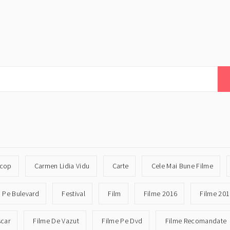
icop
Carmen Lidia Vidu
Carte
Cele Mai Bune Filme
n Pe Bulevard
Festival
Film
Filme 2016
Filme 20
scar
Filme De Vazut
Filme Pe Dvd
Filme Recomandate