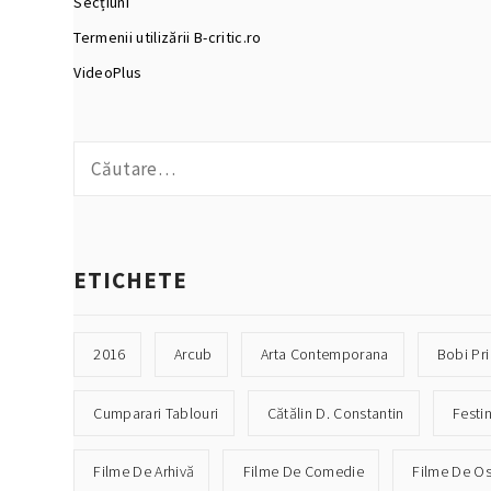
Secțiuni
Termenii utilizării B-critic.ro
VideoPlus
Caută
după:
ETICHETE
2016
Arcub
Arta Contemporana
Bobi Pr
Cumparari Tablouri
Cătălin D. Constantin
Festi
Filme De Arhivă
Filme De Comedie
Filme De O