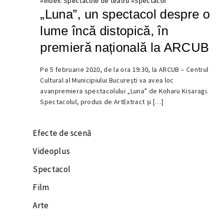
#
Index: Spectacole de teatru
#
Spectacol
„Luna”, un spectacol despre o
lume încă distopică, în
premieră națională la ARCUB
29
Pe 5 februarie 2020, de la ora 19:30, la ARCUB – Centrul
IANUARIE
Cultural al Municipiului București va avea loc
2020
avanpremiera spectacolului „Luna” de Koharu Kisaragi.
Spectacolul, produs de ArtExtract și […]
Efecte de scenă
Videoplus
Spectacol
Film
Arte