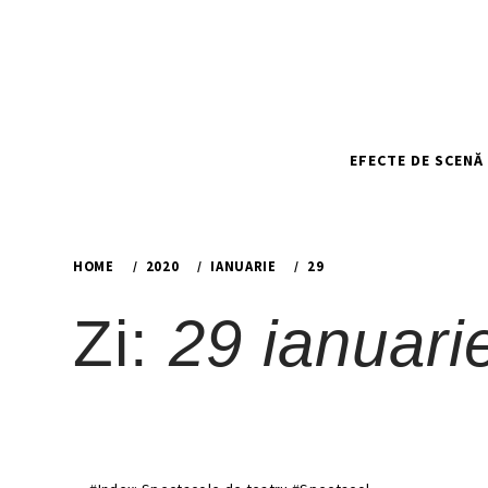
Skip
to
content
EFECTE DE SCENĂ
HOME
2020
IANUARIE
29
Zi:
29 ianuari