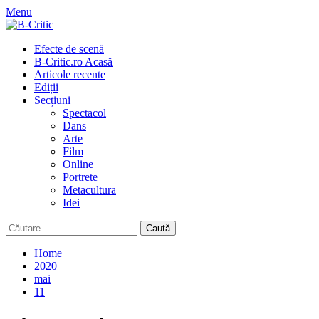
Skip
Menu
to
content
Primary
Efecte de scenă
Menu
B-Critic.ro Acasă
Articole recente
Ediții
Secțiuni
Spectacol
Dans
Arte
Film
Online
Portrete
Metacultura
Idei
Caută
după:
Home
2020
mai
11