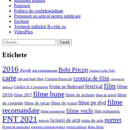
Misiunea noastră
Parteneri
Politica de confidențialitate
Propuneți un articol pentru publicare
Secțiuni
Termenii utilizării B-critic.ro
VideoPlus
Caută
după:
Etichete
2016
Bobi Pricop
Arcub
arta contemporana
Carmen Lidia Vidu
carte
cronica de film
Cristina Rusiecki
cele mai bune filme
cumparari
film
festival
filme
Festin pe Bulevard
Cătălin D. Constantin
tablouri
filme bune
2016
filme de actiune
filme
filme 2017
filme de arhivă
filme
filme pe dvd
de comedie
filme de oscar
filme de vazut
recomandate
filme vechi
film romanesc
filme romanesti
FNT 2021
portret
licitații de artă
piata de arta
interviu
Portret de traducător
premiere cinematografice
preturi tablouri
Radu Afrim