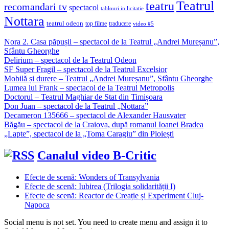
Teatrul
teatru
recomandari tv
spectacol
tablouri in licitatie
Nottara
teatrul odeon
top filme
traducere
video #5
Nora 2. Casa păpușii – spectacol de la Teatrul „Andrei Mureșanu”,
Sfântu Gheorghe
Delirium – spectacol de la Teatrul Odeon
SF Super Fragil – spectacol de la Teatrul Excelsior
Mobilă și durere – Teatrul „Andrei Mureșanu”, Sfântu Gheorghe
Lumea lui Frank – spectacol de la Teatrul Metropolis
Doctorul – Teatrul Maghiar de Stat din Timișoara
Don Juan – spectacol de la Teatrul „Nottara”
Decameron 135666 – spectacol de Alexander Hausvater
Băgău – spectacol de la Craiova, după romanul Ioanei Bradea
„Lapte”, spectacol de la „Toma Caragiu” din Ploiești
Canalul video B-Critic
Efecte de scenă: Wonders of Transylvania
Efecte de scenă: Iubirea (Trilogia solidarității I)
Efecte de scenă: Reactor de Creație și Experiment Cluj-
Napoca
Social menu is not set. You need to create menu and assign it to