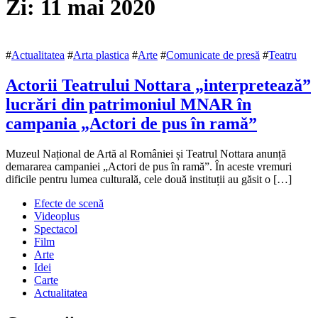
Zi:
11 mai 2020
#
Actualitatea
#
Arta plastica
#
Arte
#
Comunicate de presă
#
Teatru
Actorii Teatrului Nottara „interpretează”
lucrări din patrimoniul MNAR în
campania „Actori de pus în ramă”
11
Muzeul Național de Artă al României și Teatrul Nottara anunță
mai
demararea campaniei „Actori de pus în ramă”. În aceste vremuri
2020
dificile pentru lumea culturală, cele două instituții au găsit o […]
10
iunie
Efecte de scenă
2020
Videoplus
Spectacol
Film
Arte
Idei
Carte
Actualitatea