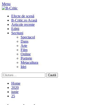
Skip
Menu
to
content
Primary
Efecte de scenă
Menu
B-Critic.ro Acasă
Articole recente
Ediții
Secțiuni
Spectacol
Dans
Arte
Film
Online
Portrete
Metacultura
Idei
Caută
după:
Home
2020
iunie
25