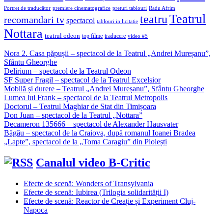
Portret de traducător
premiere cinematografice
preturi tablouri
Radu Afrim
Teatrul
teatru
recomandari tv
spectacol
tablouri in licitatie
Nottara
teatrul odeon
top filme
traducere
video #5
Nora 2. Casa păpușii – spectacol de la Teatrul „Andrei Mureșanu”,
Sfântu Gheorghe
Delirium – spectacol de la Teatrul Odeon
SF Super Fragil – spectacol de la Teatrul Excelsior
Mobilă și durere – Teatrul „Andrei Mureșanu”, Sfântu Gheorghe
Lumea lui Frank – spectacol de la Teatrul Metropolis
Doctorul – Teatrul Maghiar de Stat din Timișoara
Don Juan – spectacol de la Teatrul „Nottara”
Decameron 135666 – spectacol de Alexander Hausvater
Băgău – spectacol de la Craiova, după romanul Ioanei Bradea
„Lapte”, spectacol de la „Toma Caragiu” din Ploiești
Canalul video B-Critic
Efecte de scenă: Wonders of Transylvania
Efecte de scenă: Iubirea (Trilogia solidarității I)
Efecte de scenă: Reactor de Creație și Experiment Cluj-
Napoca