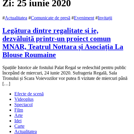
Zi:
25 iunie 2020
#
Actualitatea
#
Comunicate de presă
#
Eveniment
#
Invitații
Legătura dintre regalitate și ie,
dezvăluită printr-un proiect comun
MNAR, Teatrul Nottara și Asociația La
Blouse Roumaine
25
Spațiile Istorice ale fostului Palat Regal se redeschid pentru public
iunie
începând de miercuri, 24 iunie 2020. Sufrageria Regală, Sala
2020
Tronului și Scara Voievozilor vor putea fi vizitate de miercuri până
24
mai
[…]
2022
Efecte de scenă
Videoplus
Spectacol
Film
Arte
Idei
Carte
Actualitatea