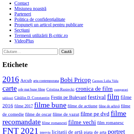
Contact
Misiunea noastră
Parteneri
Politica de confidențialitate
Propuneți un articol pentru publicare
Secțiuni
Termenii utilizării B-critic.ro
VideoPlus
Caută
după:
Etichete
2016
Bobi Pricop
Arcub
arta contemporana
Carmen Lidia Vidu
carte
cronica de film
Cristina Rusiecki
cele mai bune filme
cumparari
film
festival
filme
Festin pe Bulevard
Cătălin D. Constantin
tablouri
filme bune
2016
filme de actiune
filme
filme 2017
filme de arhivă
filme
filme pe dvd
de comedie
filme de oscar
filme de vazut
recomandate
filme vechi
film romanesc
filme romanesti
FNT 2021
portret
licitații de artă
piata de arta
interviu