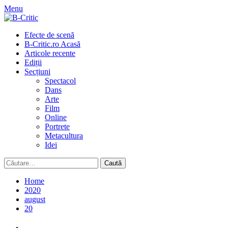
Skip
Menu
to
content
Primary
Efecte de scenă
Menu
B-Critic.ro Acasă
Articole recente
Ediții
Secțiuni
Spectacol
Dans
Arte
Film
Online
Portrete
Metacultura
Idei
Caută
după:
Home
2020
august
20