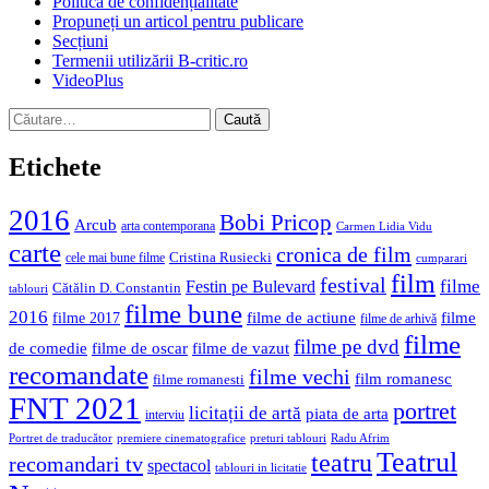
Politica de confidențialitate
Propuneți un articol pentru publicare
Secțiuni
Termenii utilizării B-critic.ro
VideoPlus
Caută
după:
Etichete
2016
Bobi Pricop
Arcub
arta contemporana
Carmen Lidia Vidu
carte
cronica de film
Cristina Rusiecki
cele mai bune filme
cumparari
film
festival
filme
Festin pe Bulevard
Cătălin D. Constantin
tablouri
filme bune
2016
filme de actiune
filme
filme 2017
filme de arhivă
filme
filme pe dvd
de comedie
filme de oscar
filme de vazut
recomandate
filme vechi
film romanesc
filme romanesti
FNT 2021
portret
licitații de artă
piata de arta
interviu
Portret de traducător
premiere cinematografice
preturi tablouri
Radu Afrim
Teatrul
teatru
recomandari tv
spectacol
tablouri in licitatie