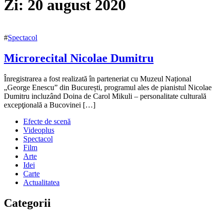
Zi:
20 august 2020
#
Spectacol
Microrecital Nicolae Dumitru
20
Înregistrarea a fost realizată în parteneriat cu Muzeul Național
august
„George Enescu” din București, programul ales de pianistul Nicolae
2020
Dumitru incluzând Doina de Carol Mikuli – personalitate culturală
20
august
excepţională a Bucovinei […]
2020
Efecte de scenă
Videoplus
Spectacol
Film
Arte
Idei
Carte
Actualitatea
Categorii