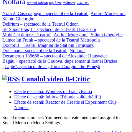
Nottara
teatrul odeon
top filme
traducere
video #5
Nora 2. Casa păpușii – spectacol de la Teatrul „Andrei Mureșanu”,
Sfântu Gheorghe
Delirium – spectacol de la Teatrul Odeon
SF Super Fragil – spectacol de la Teatrul Excelsior
Mobilă și durere – Teatrul „Andrei Mureșanu”, Sfântu Gheorghe
Lumea lui Frank – spectacol de la Teatrul Metropolis
Doctorul – Teatrul Maghiar de Stat din Timișoara
Don Juan – spectacol de la Teatrul „Nottara”
Decameron 135666 – spectacol de Alexander Hausvater
Băgău – spectacol de la Craiova, după romanul Ioanei Bradea
„Lapte”, spectacol de la „Toma Caragiu” din Ploiești
Canalul video B-Critic
Efecte de scenă: Wonders of Transylvania
Efecte de scenă: Iubirea (Trilogia solidarității I)
Efecte de scenă: Reactor de Creație și Experiment Cluj-
Napoca
Social menu is not set. You need to create menu and assign it to
Social Menu on Menu Settings.