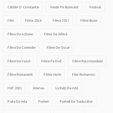
Cătălin D. Constantin
Festin Pe Bulevard
Festival
Film
Filme 2016
Filme 2017
Filme Bune
Filme De Actiune
Filme De Arhivă
Filme De Comedie
Filme De Oscar
Filme De Vazut
Filme Pe Dvd
Filme Recomandate
Filme Romanesti
Filme Vechi
Film Romanesc
FNT 2021
Interviu
Licitații De Artă
Piata De Arta
Portret
Portret De Traducător