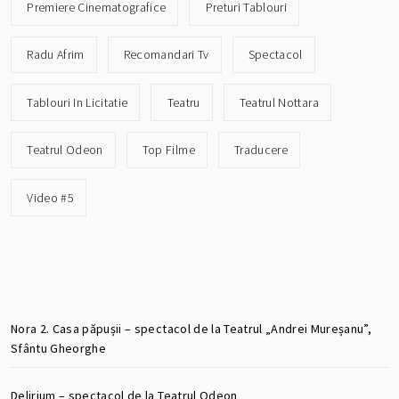
Premiere Cinematografice
Preturi Tablouri
Radu Afrim
Recomandari Tv
Spectacol
Tablouri In Licitatie
Teatru
Teatrul Nottara
Teatrul Odeon
Top Filme
Traducere
Video #5
Nora 2. Casa păpușii – spectacol de la Teatrul „Andrei Mureșanu”,
Sfântu Gheorghe
Delirium – spectacol de la Teatrul Odeon