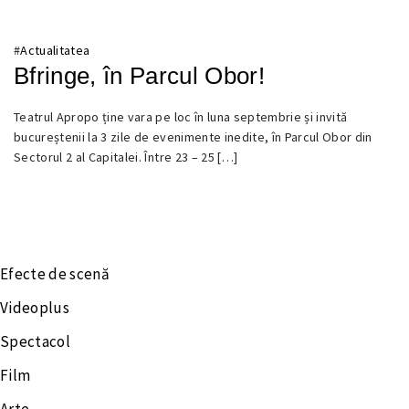
#
Actualitatea
Bfringe, în Parcul Obor!
Teatrul Apropo ține vara pe loc în luna septembrie și invită
22
bucureștenii la 3 zile de evenimente inedite, în Parcul Obor din
SEPTEMBRIE
Sectorul 2 al Capitalei. Între 23 – 25 […]
2022
Efecte de scenă
Videoplus
Spectacol
Film