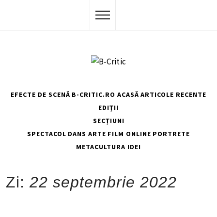
Skip
to
content
EFECTE DE SCENĂ
B-CRITIC.RO ACASĂ
ARTICOLE RECENTE
EDIȚII
SECȚIUNI
SPECTACOL
DANS
ARTE
FILM
ONLINE
PORTRETE
METACULTURA
IDEI
HOME
2022
SEPTEMBRIE
22
Zi:
22 septembrie 2022