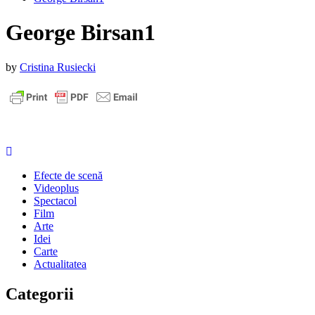
George Birsan1
Published
by
Cristina Rusiecki
on
:
18
august
2016
Efecte de scenă
Videoplus
Spectacol
Film
Arte
Idei
Carte
Actualitatea
Categorii