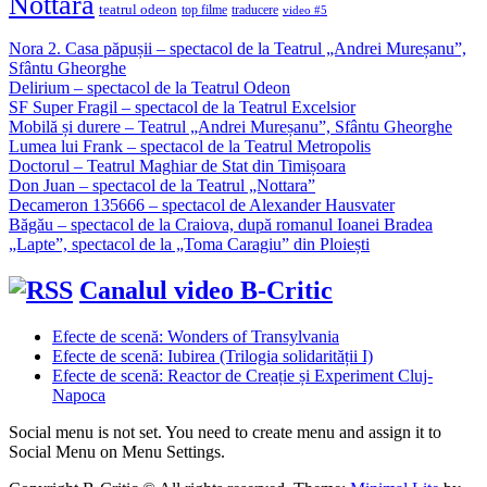
Nottara
teatrul odeon
top filme
traducere
video #5
Nora 2. Casa păpușii – spectacol de la Teatrul „Andrei Mureșanu”,
Sfântu Gheorghe
Delirium – spectacol de la Teatrul Odeon
SF Super Fragil – spectacol de la Teatrul Excelsior
Mobilă și durere – Teatrul „Andrei Mureșanu”, Sfântu Gheorghe
Lumea lui Frank – spectacol de la Teatrul Metropolis
Doctorul – Teatrul Maghiar de Stat din Timișoara
Don Juan – spectacol de la Teatrul „Nottara”
Decameron 135666 – spectacol de Alexander Hausvater
Băgău – spectacol de la Craiova, după romanul Ioanei Bradea
„Lapte”, spectacol de la „Toma Caragiu” din Ploiești
Canalul video B-Critic
Efecte de scenă: Wonders of Transylvania
Efecte de scenă: Iubirea (Trilogia solidarității I)
Efecte de scenă: Reactor de Creație și Experiment Cluj-
Napoca
Social menu is not set. You need to create menu and assign it to
Social Menu on Menu Settings.