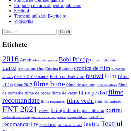
Politica de confidențialitate
Propuneți un articol pentru publicare
Secțiuni
Termenii utilizării B-critic.ro
VideoPlus
Caută
după:
Etichete
2016
Bobi Pricop
Arcub
arta contemporana
Carmen Lidia Vidu
carte
cronica de film
Cristina Rusiecki
cele mai bune filme
cumparari
film
festival
filme
Festin pe Bulevard
Cătălin D. Constantin
tablouri
filme bune
2016
filme de actiune
filme
filme 2017
filme de arhivă
filme
filme pe dvd
de comedie
filme de oscar
filme de vazut
recomandate
filme vechi
film romanesc
filme romanesti
FNT 2021
portret
licitații de artă
piata de arta
interviu
Portret de traducător
premiere cinematografice
preturi tablouri
Radu Afrim
Teatrul
teatru
recomandari tv
spectacol
tablouri in licitatie