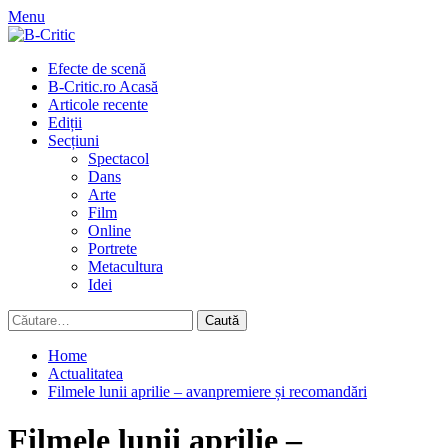
Skip
Menu
to
content
Primary
Efecte de scenă
Menu
B-Critic.ro Acasă
Articole recente
Ediții
Secțiuni
Spectacol
Dans
Arte
Film
Online
Portrete
Metacultura
Idei
Caută
după:
Home
Actualitatea
Filmele lunii aprilie – avanpremiere și recomandări
Filmele lunii aprilie –