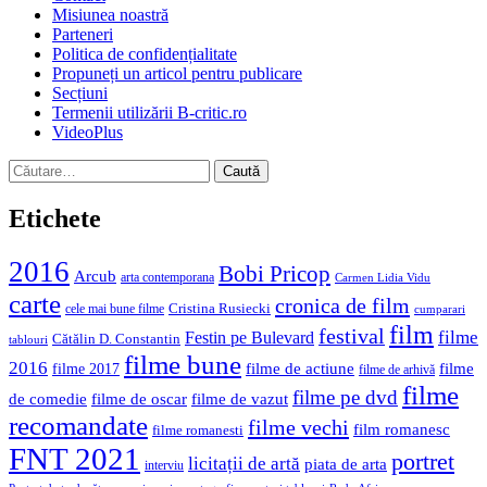
Misiunea noastră
Parteneri
Politica de confidențialitate
Propuneți un articol pentru publicare
Secțiuni
Termenii utilizării B-critic.ro
VideoPlus
Caută
după:
Etichete
2016
Bobi Pricop
Arcub
arta contemporana
Carmen Lidia Vidu
carte
cronica de film
Cristina Rusiecki
cele mai bune filme
cumparari
film
festival
filme
Festin pe Bulevard
Cătălin D. Constantin
tablouri
filme bune
2016
filme de actiune
filme
filme 2017
filme de arhivă
filme
filme pe dvd
de comedie
filme de oscar
filme de vazut
recomandate
filme vechi
film romanesc
filme romanesti
FNT 2021
portret
licitații de artă
piata de arta
interviu