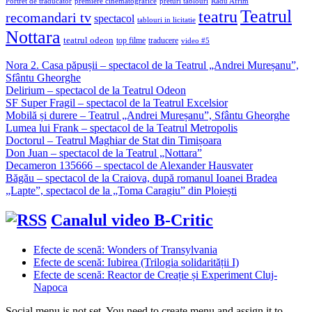
Portret de traducător
premiere cinematografice
preturi tablouri
Radu Afrim
Teatrul
teatru
recomandari tv
spectacol
tablouri in licitatie
Nottara
teatrul odeon
top filme
traducere
video #5
Nora 2. Casa păpușii – spectacol de la Teatrul „Andrei Mureșanu”,
Sfântu Gheorghe
Delirium – spectacol de la Teatrul Odeon
SF Super Fragil – spectacol de la Teatrul Excelsior
Mobilă și durere – Teatrul „Andrei Mureșanu”, Sfântu Gheorghe
Lumea lui Frank – spectacol de la Teatrul Metropolis
Doctorul – Teatrul Maghiar de Stat din Timișoara
Don Juan – spectacol de la Teatrul „Nottara”
Decameron 135666 – spectacol de Alexander Hausvater
Băgău – spectacol de la Craiova, după romanul Ioanei Bradea
„Lapte”, spectacol de la „Toma Caragiu” din Ploiești
Canalul video B-Critic
Efecte de scenă: Wonders of Transylvania
Efecte de scenă: Iubirea (Trilogia solidarității I)
Efecte de scenă: Reactor de Creație și Experiment Cluj-
Napoca
Social menu is not set. You need to create menu and assign it to