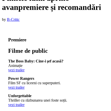
avanpremiere și recomandări
Published
by
B-Critic
on
:
6
aprilie
Premiere
2017
Filme de public
The Boss Baby: Cine-i şef acasă?
Animație
vezi trailer
Power Rangers
Film SF cu liceeni cu superputeri.
vezi trailer
Unforgettable
Thriller cu răzbunarea unei foste soții.
vezi trailer