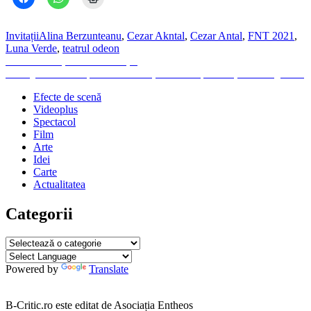
Invitații
Alina Berzunteanu
,
Cezar Akntal
,
Cezar Antal
,
FNT 2021
,
Luna Verde
,
teatrul odeon
Navigare
Previous
Previous
Viețuind cu Neamțul
Next
post:
Next
„O scrisoare pierdută” cu niște zombie politici și un dac „liber”
în
post:
Efecte de scenă
articole
Videoplus
Spectacol
Film
Arte
Idei
Carte
Actualitatea
Categorii
Categorii
Powered by
Translate
B-Critic.ro este editat de Asociația Entheos