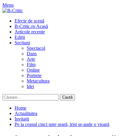
Skip
Menu
to
content
Primary
Efecte de scenă
Menu
B-Critic.ro Acasă
Articole recente
Ediții
Secțiuni
Spectacol
Dans
Arte
Film
Online
Portrete
Metacultura
Idei
Caută
după:
Home
Actualitatea
Invitații
Pe la ceasul cinci spre seară, trist se-aude o vioară