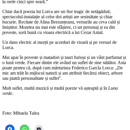
la orele cinci spre seară.”
Chiar dacă poezia lui Lorca are un fior tragic de netăgăduit,
spectacolul-instalație al celor doi artiști are seninătate și chiar
bucurie. Recitate de Alina Berzunțeanu, versurile au ceva cald și
liniștitor. Moartea nu mai este sfâșiere, ci un personaj și ea din
poveste, soră bună cu vioara electrică a lui Cezar Antal.
Un dans electric al morții pe acorduri de vioară și pe versuri de
Lorca.
Mai apar în poveste și matadori și tauri furioși și un vânt parfumat și
o lună verde. Fiecare dintre ele având un suflet de sine stătător. Asta
poate pentru că, după cum mărturisea Federico García Lorca: „De
mic am trăit în mijlocul naturii și am atribuit fiecărui obiect, arbore
sau piatră personalitate și suflet”.
Mult suflet, multă muzică și multă poezie vă așteaptă și în
Luna
verde
.
Foto: Mihaela Tulea