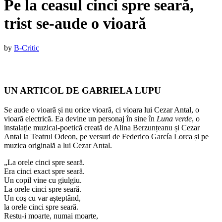
Pe la ceasul cinci spre seară,
trist se-aude o vioară
Published
by
B-Critic
on
:
13
noiembrie
UN ARTICOL DE GABRIELA LUPU
2021
13
noiembrie
Se aude o vioară și nu orice vioară, ci vioara lui Cezar Antal, o
2021
vioară electrică. Ea devine un personaj în sine în
Luna verde
, o
instalație muzical-poetică creată de Alina Berzunțeanu și Cezar
Antal la Teatrul Odeon, pe versuri de Federico García Lorca și pe
muzica originală a lui Cezar Antal.
„La orele cinci spre seară.
Era cinci exact spre seară.
Un copil vine cu giulgiu.
La orele cinci spre seară.
Un coş cu var așteptând,
la orele cinci spre seară.
Restu-i moarte, numai moarte,