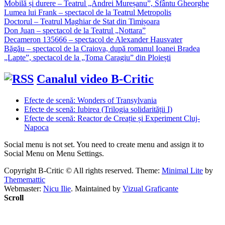
Mobilă și durere – Teatrul „Andrei Mureșanu”, Sfântu Gheorghe
Lumea lui Frank – spectacol de la Teatrul Metropolis
Doctorul – Teatrul Maghiar de Stat din Timișoara
Don Juan – spectacol de la Teatrul „Nottara”
Decameron 135666 – spectacol de Alexander Hausvater
Băgău – spectacol de la Craiova, după romanul Ioanei Bradea
„Lapte”, spectacol de la „Toma Caragiu” din Ploiești
Canalul video B-Critic
Efecte de scenă: Wonders of Transylvania
Efecte de scenă: Iubirea (Trilogia solidarității I)
Efecte de scenă: Reactor de Creație și Experiment Cluj-
Napoca
Social menu is not set. You need to create menu and assign it to
Social Menu on Menu Settings.
Copyright B-Critic © All rights reserved.
Theme:
Minimal Lite
by
Thememattic
Webmaster:
Nicu Ilie
. Maintained by
Vizual Graficante
Scroll