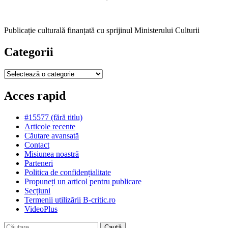
Publicație culturală finanțată cu sprijinul Ministerului Culturii
Categorii
Categorii
Acces rapid
#15577 (fără titlu)
Articole recente
Căutare avansată
Contact
Misiunea noastră
Parteneri
Politica de confidențialitate
Propuneți un articol pentru publicare
Secțiuni
Termenii utilizării B-critic.ro
VideoPlus
Caută