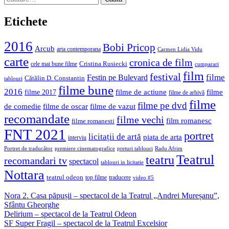
după:
Etichete
2016
Bobi Pricop
Arcub
arta contemporana
Carmen Lidia Vidu
carte
cronica de film
Cristina Rusiecki
cele mai bune filme
cumparari
film
festival
filme
Festin pe Bulevard
Cătălin D. Constantin
tablouri
filme bune
2016
filme de actiune
filme
filme 2017
filme de arhivă
filme
filme pe dvd
de comedie
filme de oscar
filme de vazut
recomandate
filme vechi
film romanesc
filme romanesti
FNT 2021
portret
licitații de artă
piata de arta
interviu
Portret de traducător
premiere cinematografice
preturi tablouri
Radu Afrim
Teatrul
teatru
recomandari tv
spectacol
tablouri in licitatie
Nottara
teatrul odeon
top filme
traducere
video #5
Nora 2. Casa păpușii – spectacol de la Teatrul „Andrei Mureșanu”,
Sfântu Gheorghe
Delirium – spectacol de la Teatrul Odeon
SF Super Fragil – spectacol de la Teatrul Excelsior