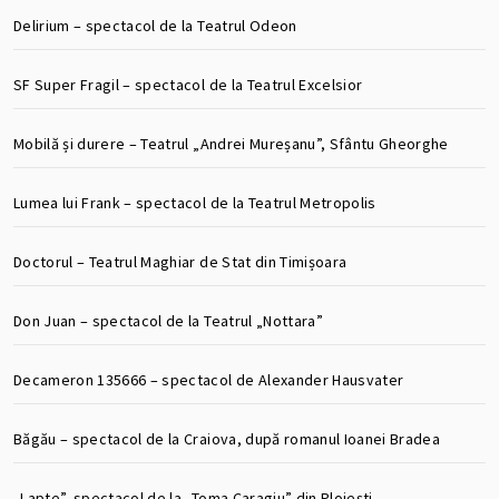
Delirium – spectacol de la Teatrul Odeon
SF Super Fragil – spectacol de la Teatrul Excelsior
Mobilă și durere – Teatrul „Andrei Mureșanu”, Sfântu Gheorghe
Lumea lui Frank – spectacol de la Teatrul Metropolis
Doctorul – Teatrul Maghiar de Stat din Timișoara
Don Juan – spectacol de la Teatrul „Nottara”
Decameron 135666 – spectacol de Alexander Hausvater
Băgău – spectacol de la Craiova, după romanul Ioanei Bradea
„Lapte”, spectacol de la „Toma Caragiu” din Ploiești