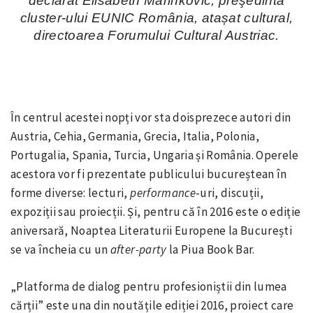
declarat Elisabeth Marinkovic, preşedinta
cluster
-ului EUNIC România, atașat cultural,
directoarea Forumului Cultural Austriac.
În centrul acestei nopți vor sta doisprezece autori din
Austria, Cehia, Germania, Grecia, Italia, Polonia,
Portugalia, Spania, Turcia, Ungaria și România. Operele
acestora vor fi prezentate publicului bucureștean în
forme diverse: lecturi,
performance
-uri, discuții,
expoziții sau proiecții. Și, pentru că în 2016 este o ediție
aniversară, Noaptea Literaturii Europene la București
se va încheia cu un
after-party
la Piua Book Bar.
„Platforma de dialog pentru profesioniștii din lumea
cărții” este una din noutățile ediției 2016, proiect care