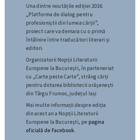
Una dintre noutățile ediției 2016:
„Platforma de dialog pentru
profesioniștii din lumea cărții”,
proiect care va demara cu o primă
întâlnire între traducători literari și
editori.
Organizatorii Nopții Literaturii
Europene la București, în parteneriat
cu „Carte peste Carte”, strâng cărți
pentru dotarea bibliotecii orășenești
din Târgu Frumos, județul Iași
Mai multe informații despre ediția
din acest an a Nopții Literaturii
Europene la București, pe
pagina
oficială de Facebook
.