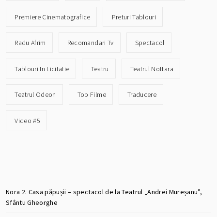
Premiere Cinematografice
Preturi Tablouri
Radu Afrim
Recomandari Tv
Spectacol
Tablouri In Licitatie
Teatru
Teatrul Nottara
Teatrul Odeon
Top Filme
Traducere
Video #5
Nora 2. Casa păpușii – spectacol de la Teatrul „Andrei Mureșanu”,
Sfântu Gheorghe