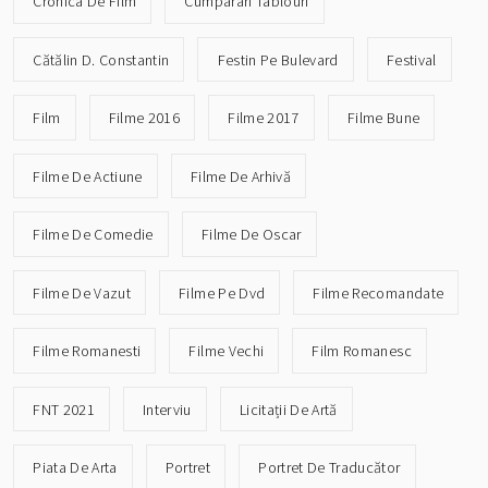
Cronica De Film
Cumparari Tablouri
Cătălin D. Constantin
Festin Pe Bulevard
Festival
Film
Filme 2016
Filme 2017
Filme Bune
Filme De Actiune
Filme De Arhivă
Filme De Comedie
Filme De Oscar
Filme De Vazut
Filme Pe Dvd
Filme Recomandate
Filme Romanesti
Filme Vechi
Film Romanesc
FNT 2021
Interviu
Licitații De Artă
Piata De Arta
Portret
Portret De Traducător