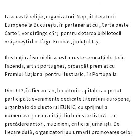
La această ediție, organizatorii Nopții Literaturii
Europene la București, în parteneriat cu „Carte peste
Carte”, vor strânge cărți pentru dotarea bibliotecii
orășenești din Târgu Frumos, județul Iași.
Ilustrația afișului din acest an este semnată de João
Fazenda, artist portughez, proaspăt premiat cu
Premiul Național pentru Ilustrație, în Portugalia.
Din 2012, în fiecare an, locuitorii capitalei au putut
participa la evenimente dedicate literaturii europene,
organizate de clusterul EUNIC, cu sprijinul a
numeroase personalități din lumea artistică – cu
precădere actori, muzicieni, critici și jurnaliști. De
fiecare dată, organizatorii au urmărit promovarea celor