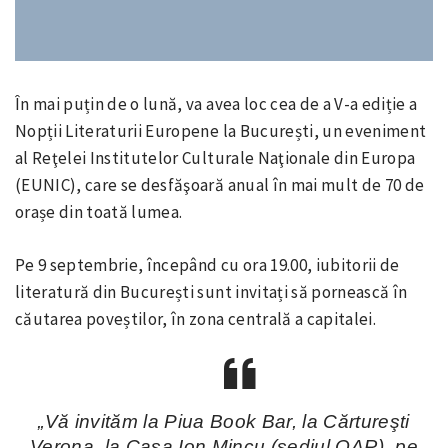
În mai puțin de o lună, va avea loc cea de a V-a ediție a
Nopții Literaturii Europene la București, un eveniment
al Reţelei Institutelor Culturale Naţionale din Europa
(EUNIC), care se desfăşoară anual în mai mult de 70 de
orașe din toată lumea.
Pe 9 septembrie, începând cu ora 19.00, iubitorii de
literatură din București sunt invitați să pornească în
căutarea poveștilor, în zona centrală a capitalei.
„Vă invităm la Piua Book Bar, la Cărtureşti
Verona, la Casa Ion Mincu (sediul OAR), pe