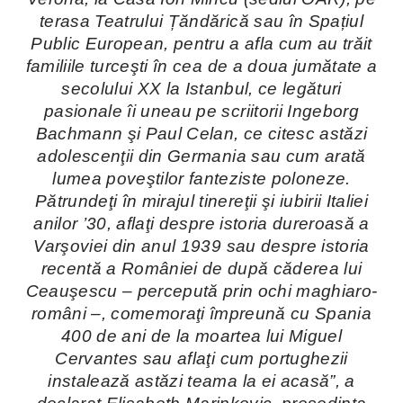
terasa Teatrului Țăndărică sau în Spațiul
Public European, pentru a afla cum au trăit
familiile turceşti în cea de a doua jumătate a
secolului XX la Istanbul, ce legături
pasionale îi uneau pe scriitorii Ingeborg
Bachmann şi Paul Celan, ce citesc astăzi
adolescenţii din Germania sau cum arată
lumea poveştilor fanteziste poloneze.
Pătrundeţi în mirajul tinereţii şi iubirii Italiei
anilor ’30, aflaţi despre istoria dureroasă a
Varşoviei din anul 1939 sau despre istoria
recentă a României de după căderea lui
Ceauşescu – percepută prin ochi maghiaro-
români –, comemoraţi împreună cu Spania
400 de ani de la moartea lui Miguel
Cervantes sau aflaţi cum portughezii
instalează astăzi teama la ei acasă”, a