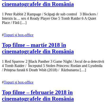
cinematografele din România
3
1 Peter Rabbit 2 Rampage / Scăpaţi de sub control 3 Blockers /
mai
Interzis la… sex 4 Ready Player One 5 Tomb Raider 6 A Quiet
2018
Place / Fără […]
3
mai
2018
#
Topuri și box-office
Top filme – martie 2018 în
cinematografele din România
5
1 Red Sparrow 2 Black Panther 3 Game Night / Jocul de-a detectivii
aprilie
4 Tomb Raider / Începutul 5 Stolen Princess: Ruslan and Lyudmila
2018
/ Prințesa furată 6 Death Wish (2018) / Răzbunarea […]
7
aprilie
2018
#
Topuri și box-office
Top filme – februarie 2018 în
cinematografele din România