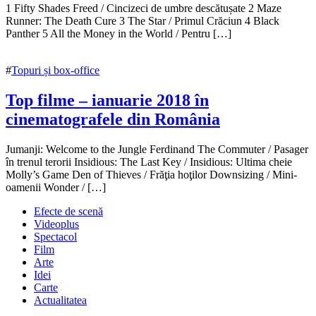
5
1 Fifty Shades Freed / Cincizeci de umbre descătușate 2 Maze
aprilie
Runner: The Death Cure 3 The Star / Primul Crăciun 4 Black
2018
Panther 5 All the Money in the World / Pentru […]
7
aprilie
2018
#
Topuri și box-office
Top filme – ianuarie 2018 în
cinematografele din România
3
Jumanji: Welcome to the Jungle Ferdinand The Commuter / Pasager
aprilie
în trenul terorii Insidious: The Last Key / Insidious: Ultima cheie
2018
Molly’s Game Den of Thieves / Frăţia hoţilor Downsizing / Mini-
3
aprilie
oamenii Wonder / […]
2018
Efecte de scenă
Videoplus
Spectacol
Film
Arte
Idei
Carte
Actualitatea