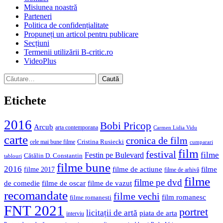
Misiunea noastră
Parteneri
Politica de confidențialitate
Propuneți un articol pentru publicare
Secțiuni
Termenii utilizării B-critic.ro
VideoPlus
Caută
după:
Etichete
2016
Bobi Pricop
Arcub
arta contemporana
Carmen Lidia Vidu
carte
cronica de film
Cristina Rusiecki
cele mai bune filme
cumparari
film
festival
filme
Festin pe Bulevard
Cătălin D. Constantin
tablouri
filme bune
2016
filme de actiune
filme
filme 2017
filme de arhivă
filme
filme pe dvd
de comedie
filme de oscar
filme de vazut
recomandate
filme vechi
film romanesc
filme romanesti
FNT 2021
portret
licitații de artă
piata de arta
interviu