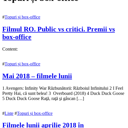
#
Topuri și box-office
Filmul RO. Public vs critici. Premii vs
box-office
4
Content:
decembrie
2022
5
#
Topuri și box-office
decembrie
2022
Mai 2018 – filmele lunii
14
1 Avengers: Infinity War Răzbunătorii: Războiul Infinitului 2 I Feel
mai
Pretty Hai, că sunt belea! 3 Overboard (2018) 4 Duck Duck Goose
2018
5 Duck Duck Goose Raţă, raţă şi gâscan […]
29
iunie
2018
#
Liste
#
Topuri și box-office
Filmele lunii aprilie 2018 în