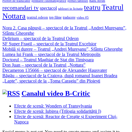
Portret de traducător
premiere cinematografice
preturi tablouri
Radu Afrim
Teatrul
teatru
recomandari tv
spectacol
tablouri in licitatie
Nottara
teatrul odeon
top filme
traducere
video #5
Nora 2. Casa păpușii – spectacol de la Teatrul „Andrei Mureșanu”,
Sfântu Gheorghe
Delirium – spectacol de la Teatrul Odeon
SF Super Fragil – spectacol de la Teatrul Excelsior
Mobilă și durere – Teatrul „Andrei Mureșanu”, Sfântu Gheorghe
Lumea lui Frank – spectacol de la Teatrul Metropolis
Doctorul – Teatrul Maghiar de Stat din Timișoara
Don Juan – spectacol de la Teatrul „Nottara”
Decameron 135666 – spectacol de Alexander Hausvater
Băgău – spectacol de la Craiova, după romanul Ioanei Bradea
„Lapte”, spectacol de la „Toma Caragiu” din Ploiești
Canalul video B-Critic
Efecte de scenă: Wonders of Transylvania
Efecte de scenă: Iubirea (Trilogia solidarității I)
Efecte de scenă: Reactor de Creație și Experiment Cluj-
Napoca
Social menu is not set. You need to create menu and assign it to