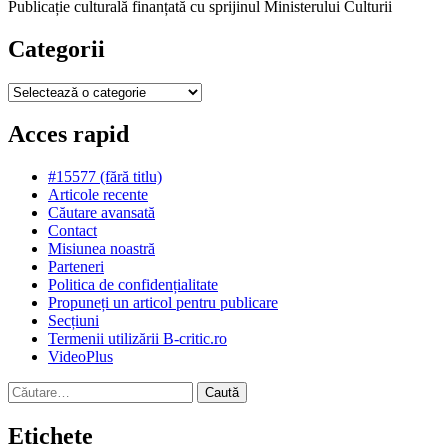
Publicație culturală finanțată cu sprijinul Ministerului Culturii
Categorii
Categorii
Acces rapid
#15577 (fără titlu)
Articole recente
Căutare avansată
Contact
Misiunea noastră
Parteneri
Politica de confidențialitate
Propuneți un articol pentru publicare
Secțiuni
Termenii utilizării B-critic.ro
VideoPlus
Caută
după:
Etichete