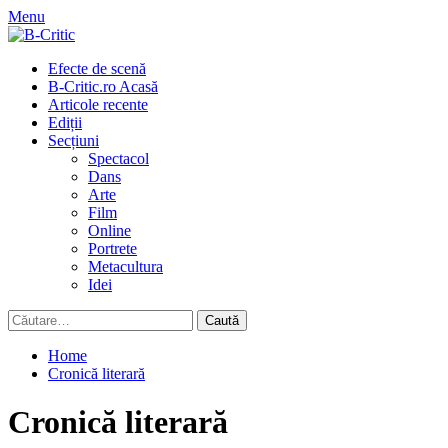
Skip
Menu
to
content
Primary
Efecte de scenă
Menu
B-Critic.ro Acasă
Articole recente
Ediții
Secțiuni
Spectacol
Dans
Arte
Film
Online
Portrete
Metacultura
Idei
Caută
după:
Home
Cronică literară
Cronică literară