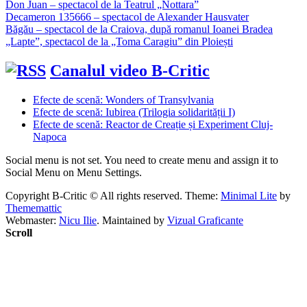
Don Juan – spectacol de la Teatrul „Nottara”
Decameron 135666 – spectacol de Alexander Hausvater
Băgău – spectacol de la Craiova, după romanul Ioanei Bradea
„Lapte”, spectacol de la „Toma Caragiu” din Ploiești
Canalul video B-Critic
Efecte de scenă: Wonders of Transylvania
Efecte de scenă: Iubirea (Trilogia solidarității I)
Efecte de scenă: Reactor de Creație și Experiment Cluj-
Napoca
Social menu is not set. You need to create menu and assign it to
Social Menu on Menu Settings.
Copyright B-Critic © All rights reserved.
Theme:
Minimal Lite
by
Thememattic
Webmaster:
Nicu Ilie
. Maintained by
Vizual Graficante
Scroll