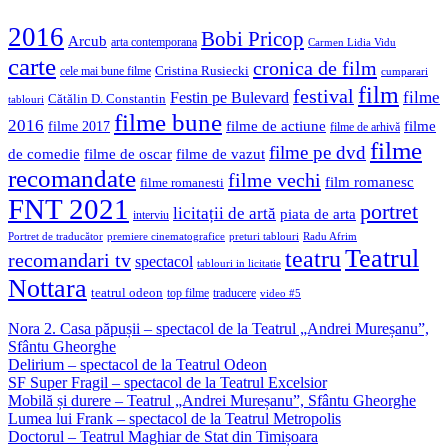
2016
Bobi Pricop
Arcub
arta contemporana
Carmen Lidia Vidu
carte
cronica de film
Cristina Rusiecki
cele mai bune filme
cumparari
film
festival
filme
Festin pe Bulevard
Cătălin D. Constantin
tablouri
filme bune
2016
filme de actiune
filme
filme 2017
filme de arhivă
filme
filme pe dvd
de comedie
filme de oscar
filme de vazut
recomandate
filme vechi
film romanesc
filme romanesti
FNT 2021
portret
licitații de artă
piata de arta
interviu
Portret de traducător
premiere cinematografice
preturi tablouri
Radu Afrim
Teatrul
teatru
recomandari tv
spectacol
tablouri in licitatie
Nottara
teatrul odeon
top filme
traducere
video #5
Nora 2. Casa păpușii – spectacol de la Teatrul „Andrei Mureșanu”,
Sfântu Gheorghe
Delirium – spectacol de la Teatrul Odeon
SF Super Fragil – spectacol de la Teatrul Excelsior
Mobilă și durere – Teatrul „Andrei Mureșanu”, Sfântu Gheorghe
Lumea lui Frank – spectacol de la Teatrul Metropolis
Doctorul – Teatrul Maghiar de Stat din Timișoara