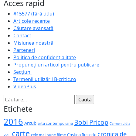
Acces rapid
#15577 (fără titlu)
Articole recente
Căutare avansată
Contact
Misiunea noastră
Parteneri
Politica de confidențialitate
Propuneți un articol pentru publicare
Secțiuni
Termenii utilizării B-critic.ro
VideoPlus
Caută
după:
Etichete
2016
Bobi Pricop
Arcub
arta contemporana
Carmen Lidia
carte
cronica de
Cristina Rusiecki
cele mai bune filme
Vidu