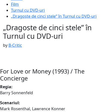
Film
Turnul cu DVD-uri
„Dragoste de cinci stele” în Turnul cu DVD-uri
„Dragoste de cinci stele” în
Turnul cu DVD-uri
Published
by
B-Critic
on
:
7
iulie
For Love or Money (1993) / The
2017
7
Concierge
iulie
Regia:
2017
Barry Sonnenfeld
Scenariul:
Mark Rosenthal, Lawrence Konner