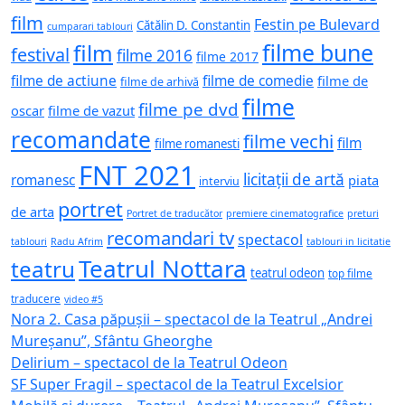
film
Festin pe Bulevard
Cătălin D. Constantin
cumparari tablouri
filme bune
film
festival
filme 2016
filme 2017
filme de actiune
filme de comedie
filme de
filme de arhivă
filme
filme pe dvd
oscar
filme de vazut
recomandate
filme vechi
film
filme romanesti
FNT 2021
licitații de artă
romanesc
piata
interviu
portret
de arta
Portret de traducător
premiere cinematografice
preturi
recomandari tv
spectacol
tablouri
Radu Afrim
tablouri in licitatie
Teatrul Nottara
teatru
teatrul odeon
top filme
traducere
video #5
Nora 2. Casa păpușii – spectacol de la Teatrul „Andrei
Mureșanu”, Sfântu Gheorghe
Delirium – spectacol de la Teatrul Odeon
SF Super Fragil – spectacol de la Teatrul Excelsior