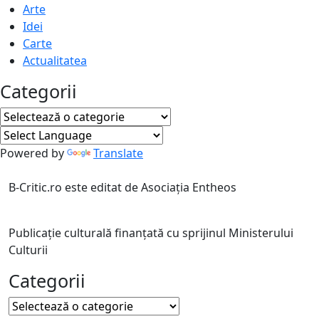
Arte
Idei
Carte
Actualitatea
Categorii
Categorii
Powered by
Translate
B-Critic.ro este editat de Asociația Entheos
Publicație culturală finanțată cu sprijinul Ministerului
Culturii
Categorii
Categorii