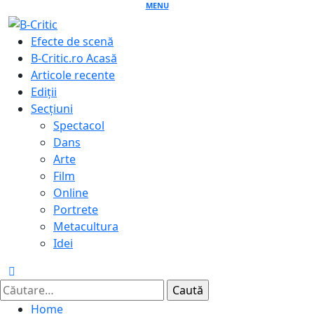
Skip
MENU
to
Primary
Efecte de scenă
content
Menu
B-Critic.ro Acasă
Articole recente
Ediții
Secțiuni
Spectacol
Dans
Arte
Film
Online
Portrete
Metacultura
Idei
Caută
după:
Home