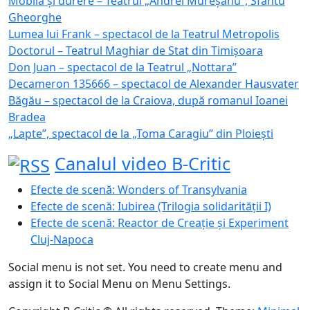
Mobilă și durere – Teatrul „Andrei Mureșanu”, Sfântu
Gheorghe
Lumea lui Frank – spectacol de la Teatrul Metropolis
Doctorul – Teatrul Maghiar de Stat din Timișoara
Don Juan – spectacol de la Teatrul „Nottara”
Decameron 135666 – spectacol de Alexander Hausvater
Băgău – spectacol de la Craiova, după romanul Ioanei
Bradea
„Lapte”, spectacol de la „Toma Caragiu” din Ploiești
Canalul video B-Critic
Efecte de scenă: Wonders of Transylvania
Efecte de scenă: Iubirea (Trilogia solidarității I)
Efecte de scenă: Reactor de Creație și Experiment
Cluj-Napoca
Social menu is not set. You need to create menu and
assign it to Social Menu on Menu Settings.