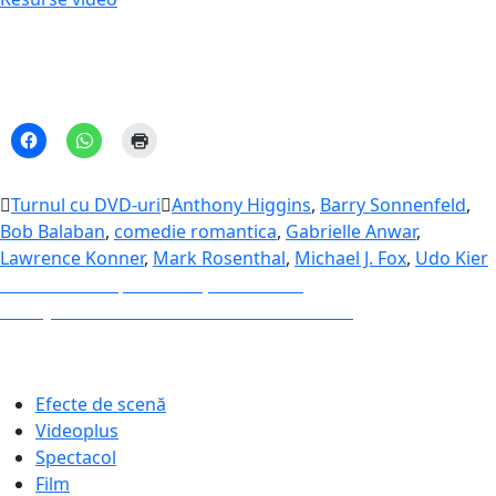
Turnul cu DVD-uri
Anthony Higgins
,
Barry Sonnenfeld
,
Bob Balaban
,
comedie romantica
,
Gabrielle Anwar
,
Lawrence Konner
,
Mark Rosenthal
,
Michael J. Fox
,
Udo Kier
Navigare
Previous
Previous
Avanpremiera Șeherezadei
Next
post:
Next
„Fete frumoase” în Turnul cu DVD-uri
în
post:
articole
Efecte de scenă
Videoplus
Spectacol
Film