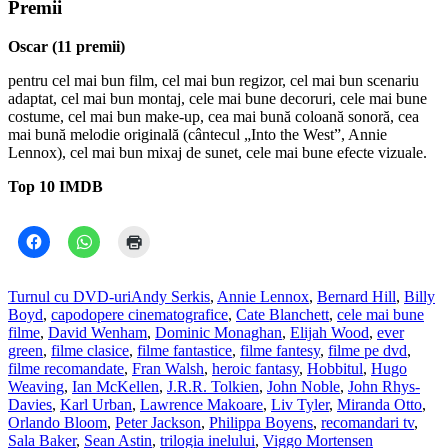
Premii
Oscar (11 premii)
pentru cel mai bun film, cel mai bun regizor, cel mai bun scenariu
adaptat, cel mai bun montaj, cele mai bune decoruri, cele mai bune
costume, cel mai bun make-up, cea mai bună coloană sonoră, cea
mai bună melodie originală (cântecul „Into the West”, Annie
Lennox), cel mai bun mixaj de sunet, cele mai bune efecte vizuale.
Top 10 IMDB
Turnul cu DVD-uri
Andy Serkis
,
Annie Lennox
,
Bernard Hill
,
Billy
Boyd
,
capodopere cinematografice
,
Cate Blanchett
,
cele mai bune
filme
,
David Wenham
,
Dominic Monaghan
,
Elijah Wood
,
ever
green
,
filme clasice
,
filme fantastice
,
filme fantesy
,
filme pe dvd
,
filme recomandate
,
Fran Walsh
,
heroic fantasy
,
Hobbitul
,
Hugo
Weaving
,
Ian McKellen
,
J.R.R. Tolkien
,
John Noble
,
John Rhys-
Davies
,
Karl Urban
,
Lawrence Makoare
,
Liv Tyler
,
Miranda Otto
,
Orlando Bloom
,
Peter Jackson
,
Philippa Boyens
,
recomandari tv
,
Sala Baker
,
Sean Astin
,
trilogia inelului
,
Viggo Mortensen