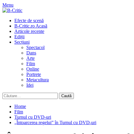
Skip
Menu
to
content
Primary
Efecte de scenă
Menu
B-Critic.ro Acasă
Articole recente
Ediții
Secțiuni
Spectacol
Dans
Arte
Film
Online
Portrete
Metacultura
Idei
Caută
după:
Home
Film
Turnul cu DVD-uri
„Întoarcerea regelui” în Turnul cu DVD-uri