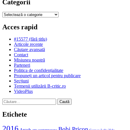
Categorii
Categorii
Acces rapid
#15577 (fără titlu)
Articole recente
Căutare avansată
Contact
Misiunea noastră
Parteneri
Politica de confidențialitate
Propuneți un articol pentru publicare
Secțiuni
Termenii utilizării B-critic.ro
VideoPlus
Caută
după:
Etichete
2016
Bobi Pricop
Arcub