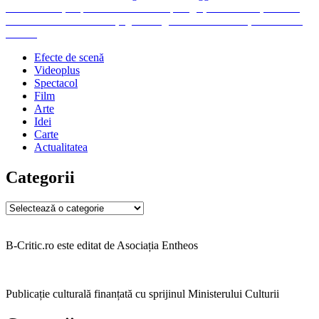
Navigare
Previous
Previous
Piețele publice – între antropologie, arhitectură și cultură
Next
post:
Next
Exclusiv: Conferința „Ontologiile etnice românești” cu Sorin
în
post:
Antohi
articole
Efecte de scenă
Videoplus
Spectacol
Film
Arte
Idei
Carte
Actualitatea
Categorii
Categorii
B-Critic.ro este editat de Asociația Entheos
Publicație culturală finanțată cu sprijinul Ministerului Culturii