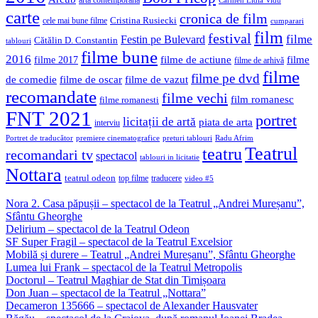
arta contemporana
Carmen Lidia Vidu
carte
cronica de film
Cristina Rusiecki
cele mai bune filme
cumparari
film
festival
filme
Festin pe Bulevard
Cătălin D. Constantin
tablouri
filme bune
2016
filme de actiune
filme
filme 2017
filme de arhivă
filme
filme pe dvd
de comedie
filme de oscar
filme de vazut
recomandate
filme vechi
film romanesc
filme romanesti
FNT 2021
portret
licitații de artă
piata de arta
interviu
Portret de traducător
premiere cinematografice
preturi tablouri
Radu Afrim
Teatrul
teatru
recomandari tv
spectacol
tablouri in licitatie
Nottara
teatrul odeon
top filme
traducere
video #5
Nora 2. Casa păpușii – spectacol de la Teatrul „Andrei Mureșanu”,
Sfântu Gheorghe
Delirium – spectacol de la Teatrul Odeon
SF Super Fragil – spectacol de la Teatrul Excelsior
Mobilă și durere – Teatrul „Andrei Mureșanu”, Sfântu Gheorghe
Lumea lui Frank – spectacol de la Teatrul Metropolis
Doctorul – Teatrul Maghiar de Stat din Timișoara
Don Juan – spectacol de la Teatrul „Nottara”
Decameron 135666 – spectacol de Alexander Hausvater