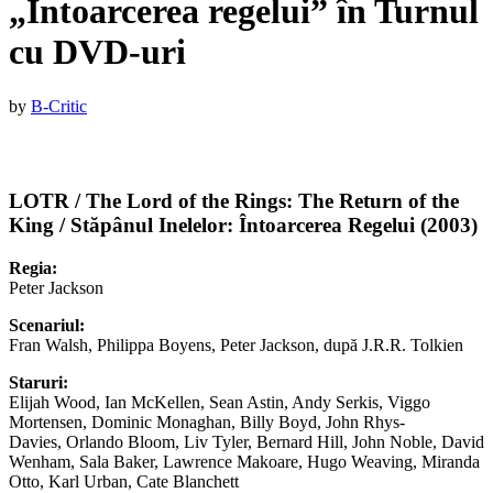
„Întoarcerea regelui” în Turnul
cu DVD-uri
Published
by
B-Critic
on
:
25
aprilie
LOTR / The Lord of the Rings: The Return of the
2018
25
King / Stăpânul Inelelor: Întoarcerea Regelui (2003)
aprilie
2018
Regia:
Peter Jackson
Scenariul:
Fran Walsh, Philippa Boyens, Peter Jackson, după J.R.R. Tolkien
Staruri:
Elijah Wood, Ian McKellen, Sean Astin, Andy Serkis, Viggo
Mortensen, Dominic Monaghan, Billy Boyd, John Rhys-
Davies, Orlando Bloom, Liv Tyler, Bernard Hill, John Noble, David
Wenham, Sala Baker, Lawrence Makoare, Hugo Weaving, Miranda
Otto, Karl Urban, Cate Blanchett