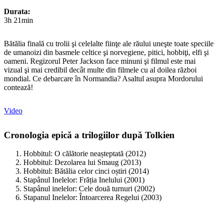
Durata:
3h 21min
Bătălia finală cu trolii şi celelalte fiinţe ale răului uneşte toate speciile
de umanoizi din basmele celtice şi norvegiene, pitici, hobbiţi, elfi şi
oameni. Regizorul Peter Jackson face minuni şi filmul este mai
vizual şi mai credibil decât multe din filmele cu al doilea război
mondial. Ce debarcare în Normandia? Asaltul asupra Mordorului
contează!
Video
Cronologia epică a trilogiilor după Tolkien
Hobbitul: O călătorie neașteptată (2012)
Hobbitul: Dezolarea lui Smaug (2013)
Hobbitul: Bătălia celor cinci oștiri (2014)
Stapânul Inelelor: Frăția Inelului (2001)
Stapânul inelelor: Cele două turnuri (2002)
Stapanul Inelelor: Întoarcerea Regelui (2003)