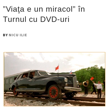
”Viaţa e un miracol” în
Turnul cu DVD-uri
PUBLISHED
BY
NICU ILIE
ON
:
4
SEPTEMBRIE
2016