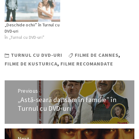
„Deschide ochii” în Turnul cu
DVD-uri
În „Turnul cu DVD-uri”
TURNUL CU DVD-URI
FILME DE CANNES
,
FILME DE KUSTURICA
,
FILME RECOMANDATE
Navigare
Previous
în
„Astă-seară dansăm în familie” în
Previous
articole
post:
Turnul cu DVD-uri