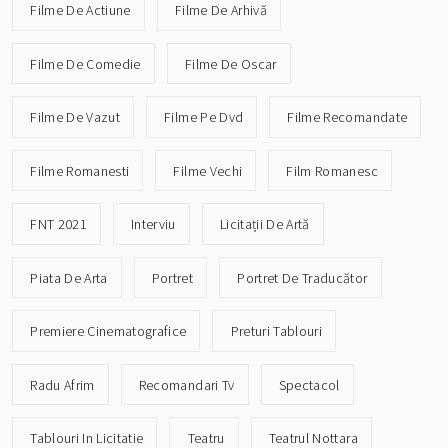
Filme De Actiune
Filme De Arhivă
Filme De Comedie
Filme De Oscar
Filme De Vazut
Filme Pe Dvd
Filme Recomandate
Filme Romanesti
Filme Vechi
Film Romanesc
FNT 2021
Interviu
Licitații De Artă
Piata De Arta
Portret
Portret De Traducător
Premiere Cinematografice
Preturi Tablouri
Radu Afrim
Recomandari Tv
Spectacol
Tablouri In Licitatie
Teatru
Teatrul Nottara