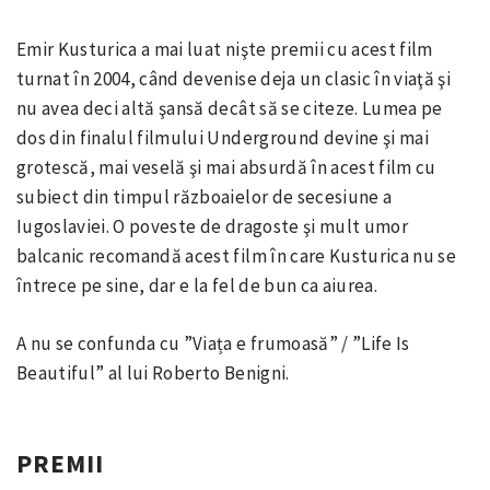
Emir Kusturica a mai luat nişte premii cu acest film
turnat în 2004, când devenise deja un clasic în viaţă şi
nu avea deci altă şansă decât să se citeze. Lumea pe
dos din finalul filmului Underground devine şi mai
grotescă, mai veselă şi mai absurdă în acest film cu
subiect din timpul războaielor de secesiune a
Iugoslaviei. O poveste de dragoste şi mult umor
balcanic recomandă acest film în care Kusturica nu se
întrece pe sine, dar e la fel de bun ca aiurea.
A nu se confunda cu ”Viața e frumoasă” / ”Life Is
Beautiful” al lui Roberto Benigni.
PREMII