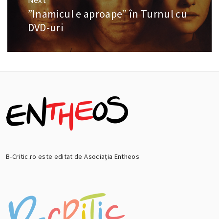
Next
”Inamicul e aproape” în Turnul cu
Next
post:
DVD-uri
B-Critic.ro este editat de Asociația Entheos