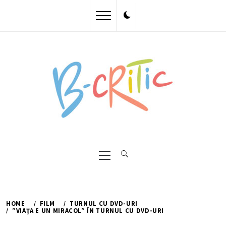
Skip
to
content
Primary
Menu
HOME
FILM
TURNUL CU DVD-URI
”VIAŢA E UN MIRACOL” ÎN TURNUL CU DVD-URI