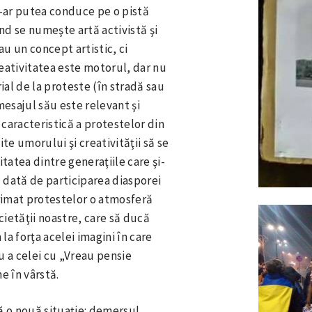
e-ar putea conduce pe o pistă
ând se numeşte artă activistă şi
sau un concept artistic, ci
reativitatea este motorul, dar nu
ial de la proteste (în stradă sau
esajul său este relevant şi
 caracteristică a protestelor din
te umorului şi creativităţii să se
tatea dintre generaţiile care şi-
 dată de participarea diasporei
primat protestelor o atmosferă
cietăţii noastre, care să ducă
la forţa acelei imagini în care
 a celei cu „Vreau pensie
e în vârstă.
ă o nouă situaţie: demersul