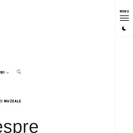
MENU
NI
EI MUZEALE
espre