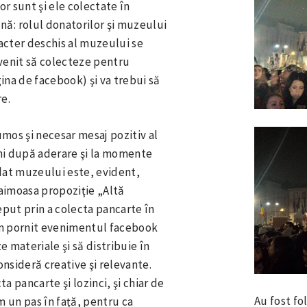
r sunt şi ele colectate în
: rolul donatorilor şi muzeului
acter deschis al muzeului se
 venit să colecteze pentru
ina de facebook) şi va trebui să
re.
mos şi necesar mesaj pozitiv al
ani după aderare şi la momente
dat muzeului este, evident,
faimoasa propoziţie „Altă
eput prin a colecta pancarte în
 am pornit evenimentul facebook
 materiale şi să distribuie în
nsideră creative şi relevante.
a pancarte şi lozinci, şi chiar de
Au fost fo
m un pas în faţă, pentru ca