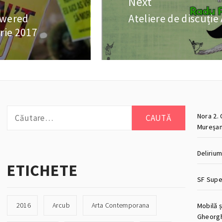
Next
owered
Ateliere de discuți
Next
rie 2017
post:
Caută
Nora 2. 
după:
Mureșan
Deliriu
ETICHETE
SF Super
2016
Arcub
Arta Contemporana
Mobilă ș
Gheorg