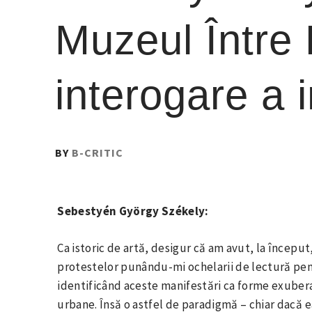
Muzeul Între 
interogare a i
PUBLISHED
BY
B-CRITIC
ON
:
8
Sebestyén György Székely:
MARTIE
2017
Ca istoric de artă, desigur că am avut, la început,
protestelor punându-mi ochelarii de lectură pe
identificând aceste manifestări ca forme exubera
urbane. Însă o astfel de paradigmă – chiar dacă e