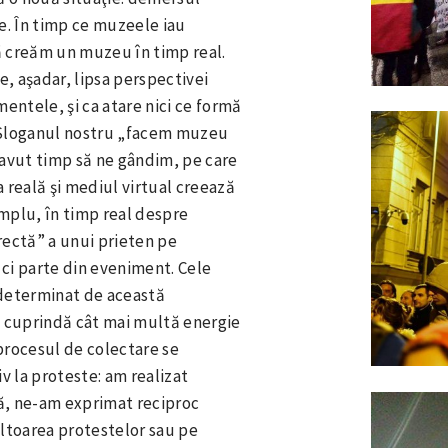
le. În timp ce muzeele iau
ă creăm un muzeu în timp real.
, aşadar, lipsa perspectivei
mentele, şi ca atare nici ce formă
. Sloganul nostru „facem muzeu
 avut timp să ne gândim, pe care
a reală şi mediul virtual creează
mplu, în timp real despre
ectă” a unui prieten pe
 ci parte din eveniment. Cele
determinat de această
să cuprindă cât mai multă energie
 procesul de colectare se
v la proteste: am realizat
ră, ne-am exprimat reciproc
âltoarea protestelor sau pe