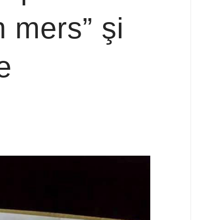
 mers” şi
e