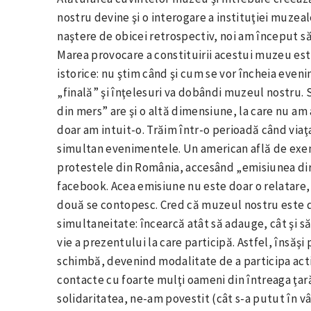
nostru devine şi o interogare a instituţiei muzea
naştere de obicei retrospectiv, noi am început s
Marea provocare a constituirii acestui muzeu este
istorice: nu ştim când şi cum se vor încheia eveni
„finală” şi înţelesuri va dobândi muzeul nostru
din mers” are şi o altă dimensiune, la care nu am
doar am intuit-o. Trăim într-o perioadă când viaţ
simultan evenimentele. Un american află de exe
protestele din România, accesând „emisiunea dir
facebook. Acea emisiune nu este doar o relatare,
două se contopesc. Cred că muzeul nostru este 
simultaneitate: încearcă atât să adauge, cât şi 
vie a prezentului la care participă. Astfel, însăşi
schimbă, devenind modalitate de a participa acti
contacte cu foarte mulţi oameni din întreaga ţa
solidaritatea, ne-am povestit (cât s-a putut în v