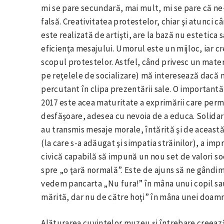
mi se pare secundară, mai mult, mi se pare că n
falsă. Creativitatea protestelor, chiar şi atunci c
este realizată de artişti, are la bază nu estetica 
eficienţa mesajului. Umorul este un mijloc, iar c
scopul protestelor. Astfel, când privesc un mater
pe reţelele de socializare) mă interesează dacă m
percutant în clipa prezentării sale. O importantă
2017 este acea maturitate a exprimării care permi
desfăşoare, adesea cu nevoia de a educa. Solidari
au transmis mesaje morale, întărită şi de această
(la care s-a adăugat şi simpatia străinilor), a im
civică capabilă să impună un nou set de valori so
spre „o ţară normală”. Este de ajuns să ne gândim 
vedem pancarta „Nu fura!” în mâna unui copil sau
mărită, dar nu de către hoţi” în mâna unei doamn
Alăturarea cuvintelor muzeu şi întrebare creeaz