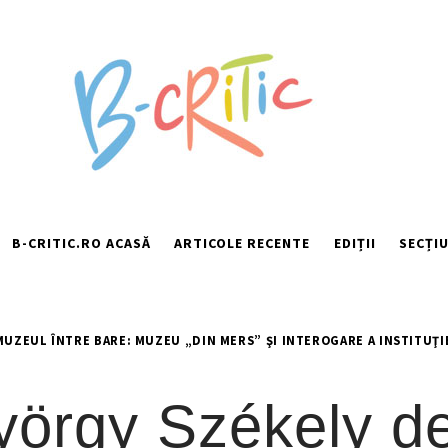
B-CRITIC.RO ACASĂ
ARTICOLE RECENTE
EDIȚII
SECȚIU
UZEUL ÎNTRE BARE: MUZEU „DIN MERS” ŞI INTEROGARE A INSTITUŢI
örgy Székely d