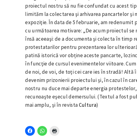
proiectul nostru să nu fie confundat cu acest ti
limităm la colectarea şi arhivarea pancartelor ş
expoziţie. În data de 5 februarie, am redenumit 
cu următoarea motivare: „De acum proiectul s
însă aceeaşi: de a documenta şi colecta în timp re
protestatarilor pentru prezentarea lor ulterioar
patină istorică vor obține aceste pancarte, lozin
în funcţie de cursul evenimentelor viitoare. Cu
de noi, de voi, de toţi cei care ies în stradă! Altă
devenim prizonierii proiectului şi, în cazul în 
nostru nu duce mai departe energia protestelor,
recunoaşte eşecul demersului. (Textul a fost pub
mai amplu, şi în revista
Cultura
)