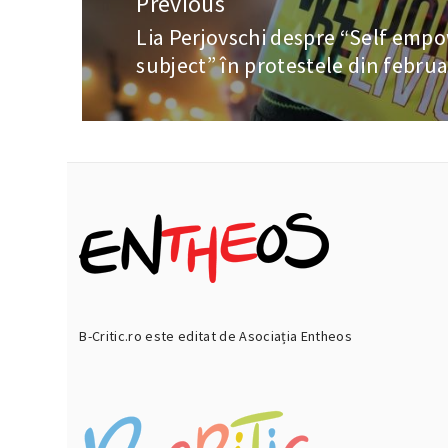
Previous
în
Lia Perjovschi despre “Self emp
Previous
articole
subject” în protestele din februa
post:
B-Critic.ro este editat de Asociația Entheos