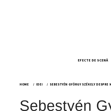
Skip
to
content
EFECTE DE SCENĂ
HOME
IDEI
SEBESTYÉN GYÖRGY SZÉKELY DESPRE M
Sebestyén Gy