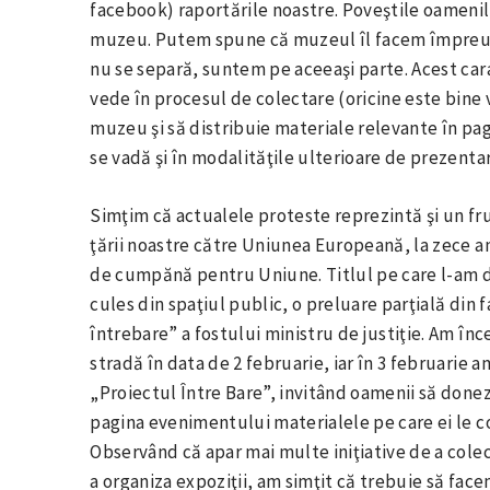
facebook) raportările noastre. Poveştile oamenilo
muzeu. Putem spune că muzeul îl facem împreună
nu se separă, suntem pe aceeaşi parte. Acest car
vede în procesul de colectare (oricine este bine
muzeu şi să distribuie materiale relevante în pag
se vadă şi în modalităţile ulterioare de prezenta
Simţim că actualele proteste reprezintă şi un fru
ţării noastre către Uniunea Europeană, la zece 
de cumpănă pentru Uniune. Titlul pe care l-am 
cules din spaţiul public, o preluare parţială din 
întrebare” a fostului ministru de justiţie. Am înc
stradă în data de 2 februarie, iar în 3 februarie
„Proiectul Între Bare”, invitând oamenii să doneze
pagina evenimentului materialele pe care ei le co
Observând că apar mai multe iniţiative de a colect
a organiza expoziţii, am simţit că trebuie să face