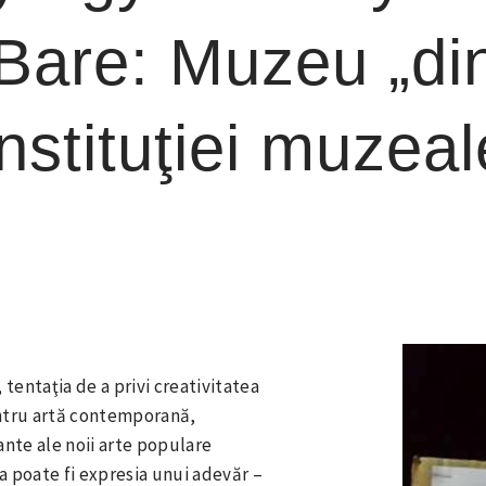
Bare: Muzeu „din
nstituţiei muzeal
 tentaţia de a privi creativitatea
ntru artă contemporană,
nte ale noii arte populare
a poate fi expresia unui adevăr –