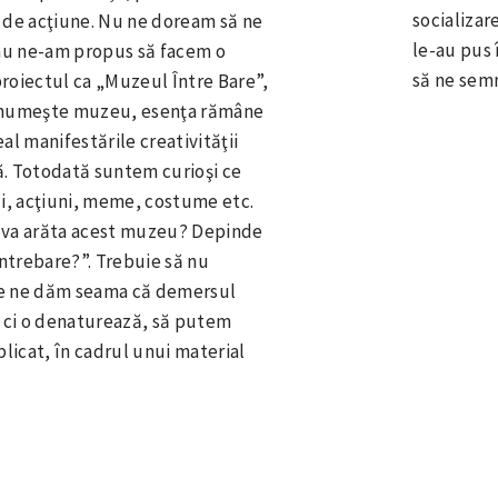
socializar
p de acţiune. Nu ne doream să ne
le-au pus 
i nu ne-am propus să facem o
să ne semn
proiectul ca „Muzeul Între Bare”,
e numeşte muzeu, esenţa rămâne
al manifestările creativităţii
ă. Totodată suntem curioşi ce
ci, acţiuni, meme, costume etc.
m va arăta acest muzeu? Depinde
 întrebare?”. Trebuie să nu
care ne dăm seama că demersul
 ci o denaturează, să putem
licat, în cadrul unui material