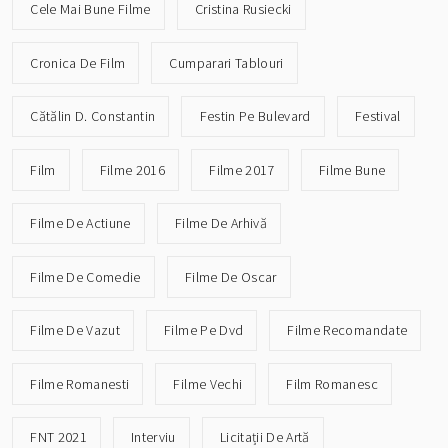
Cele Mai Bune Filme
Cristina Rusiecki
Cronica De Film
Cumparari Tablouri
Cătălin D. Constantin
Festin Pe Bulevard
Festival
Film
Filme 2016
Filme 2017
Filme Bune
Filme De Actiune
Filme De Arhivă
Filme De Comedie
Filme De Oscar
Filme De Vazut
Filme Pe Dvd
Filme Recomandate
Filme Romanesti
Filme Vechi
Film Romanesc
FNT 2021
Interviu
Licitații De Artă