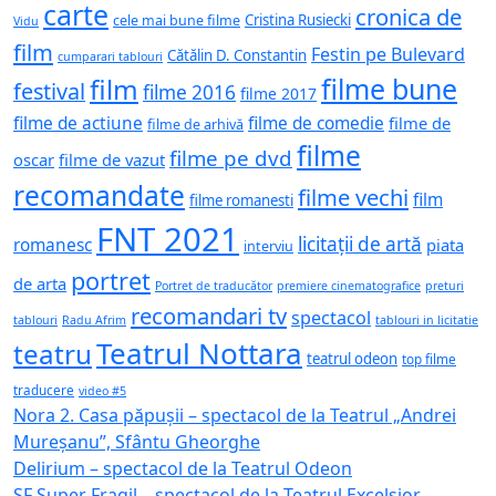
carte
cronica de
Cristina Rusiecki
cele mai bune filme
Vidu
film
Festin pe Bulevard
Cătălin D. Constantin
cumparari tablouri
filme bune
film
festival
filme 2016
filme 2017
filme de actiune
filme de comedie
filme de
filme de arhivă
filme
filme pe dvd
oscar
filme de vazut
recomandate
filme vechi
film
filme romanesti
FNT 2021
licitații de artă
romanesc
piata
interviu
portret
de arta
Portret de traducător
premiere cinematografice
preturi
recomandari tv
spectacol
tablouri
Radu Afrim
tablouri in licitatie
Teatrul Nottara
teatru
teatrul odeon
top filme
traducere
video #5
Nora 2. Casa păpușii – spectacol de la Teatrul „Andrei
Mureșanu”, Sfântu Gheorghe
Delirium – spectacol de la Teatrul Odeon
SF Super Fragil – spectacol de la Teatrul Excelsior