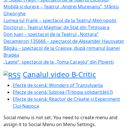
Mobilă și durere – Teatrul „Andrei Mureșanu”, Sfântu
Gheorghe
Lumea lui Frank – spectacol de la Teatrul Metropolis
Doctorul – Teatrul Maghiar de Stat din Timișoara
Don Juan – spectacol de la Teatrul „Nottara”
Decameron 135666 – spectacol de Alexander Hausvater
Băgău – spectacol de la Craiova, după romanul Ioanei
Bradea
„Lapte”, spectacol de la „Toma Caragiu” din Ploiești
Canalul video B-Critic
Efecte de scenă: Wonders of Transylvania
Efecte de scenă: Iubirea (Trilogia solidarității I)
Efecte de scenă: Reactor de Creație și Experiment
Cluj-Napoca
Social menu is not set. You need to create menu and
assign it to Social Menu on Menu Settings.