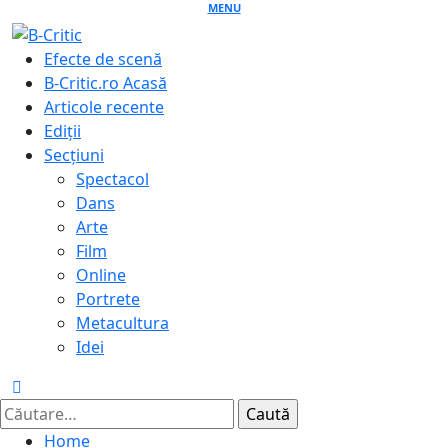
Skip
MENU
to
Primary
Efecte de scenă
content
Menu
B-Critic.ro Acasă
Articole recente
Ediții
Secțiuni
Spectacol
Dans
Arte
Film
Online
Portrete
Metacultura
Idei
Caută
după:
Home