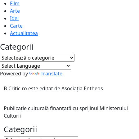
Film
Arte
Idei
Carte
Actualitatea
Categorii
Categorii
Powered by
Translate
B-Critic.ro este editat de Asociația Entheos
Publicație culturală finanțată cu sprijinul Ministerului
Culturii
Categorii