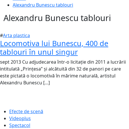
Alexandru Bunescu tablouri
Alexandru Bunescu tablouri
#
Arta plastica
Locomotiva lui Bunescu, 400 de
tablouri în unul singur
sept 2013 Cu adjudecarea într-o licitaţie din 2011 a lucrării
9
0
intitulată „Prinţesa” şi alcătuită din 32 de panori pe care
septembrie
este pictată o locomotivă în mărime naturală, artistul
2013
Alexandru Bunescu […]
16
iulie
2018
Efecte de scenă
Videoplus
Spectacol