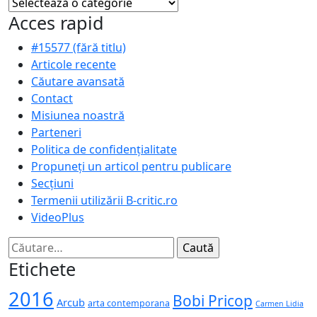
Categorii
Acces rapid
#15577 (fără titlu)
Articole recente
Căutare avansată
Contact
Misiunea noastră
Parteneri
Politica de confidențialitate
Propuneți un articol pentru publicare
Secțiuni
Termenii utilizării B-critic.ro
VideoPlus
Caută
după:
Etichete
2016
Bobi Pricop
Arcub
arta contemporana
Carmen Lidia