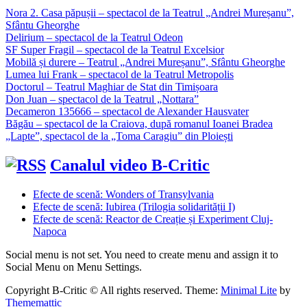
Nora 2. Casa păpușii – spectacol de la Teatrul „Andrei Mureșanu”,
Sfântu Gheorghe
Delirium – spectacol de la Teatrul Odeon
SF Super Fragil – spectacol de la Teatrul Excelsior
Mobilă și durere – Teatrul „Andrei Mureșanu”, Sfântu Gheorghe
Lumea lui Frank – spectacol de la Teatrul Metropolis
Doctorul – Teatrul Maghiar de Stat din Timișoara
Don Juan – spectacol de la Teatrul „Nottara”
Decameron 135666 – spectacol de Alexander Hausvater
Băgău – spectacol de la Craiova, după romanul Ioanei Bradea
„Lapte”, spectacol de la „Toma Caragiu” din Ploiești
Canalul video B-Critic
Efecte de scenă: Wonders of Transylvania
Efecte de scenă: Iubirea (Trilogia solidarității I)
Efecte de scenă: Reactor de Creație și Experiment Cluj-
Napoca
Social menu is not set. You need to create menu and assign it to
Social Menu on Menu Settings.
Copyright B-Critic © All rights reserved.
Theme:
Minimal Lite
by
Thememattic