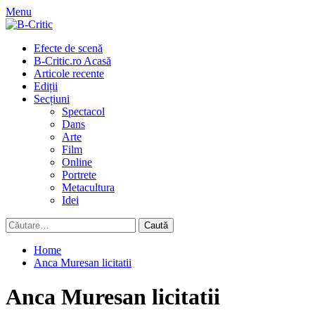
Skip
Menu
to
content
Primary
Efecte de scenă
Menu
B-Critic.ro Acasă
Articole recente
Ediții
Secțiuni
Spectacol
Dans
Arte
Film
Online
Portrete
Metacultura
Idei
Caută
după:
Home
Anca Muresan licitatii
Anca Muresan licitatii