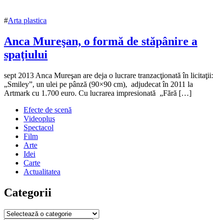
#
Arta plastica
Anca Mureşan, o formă de stăpânire a
spaţiului
11
0
sept 2013 Anca Mureşan are deja o lucrare tranzacţionată în licitaţii:
septembrie
„Smiley”, un ulei pe pânză (90×90 cm), adjudecat în 2011 la
2013
Artmark cu 1.700 euro. Cu lucrarea impresionată „Fără […]
16
iulie
Efecte de scenă
2018
Videoplus
Spectacol
Film
Arte
Idei
Carte
Actualitatea
Categorii
Categorii