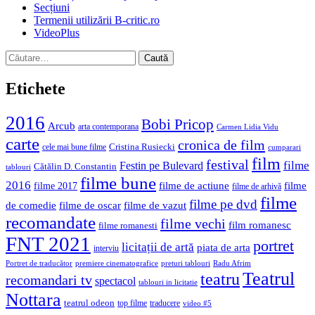
Secțiuni
Termenii utilizării B-critic.ro
VideoPlus
Caută
după:
Etichete
2016
Bobi Pricop
Arcub
arta contemporana
Carmen Lidia Vidu
carte
cronica de film
Cristina Rusiecki
cele mai bune filme
cumparari
film
festival
filme
Festin pe Bulevard
Cătălin D. Constantin
tablouri
filme bune
2016
filme de actiune
filme
filme 2017
filme de arhivă
filme
filme pe dvd
de comedie
filme de oscar
filme de vazut
recomandate
filme vechi
film romanesc
filme romanesti
FNT 2021
portret
licitații de artă
piata de arta
interviu
Portret de traducător
premiere cinematografice
preturi tablouri
Radu Afrim
Teatrul
teatru
recomandari tv
spectacol
tablouri in licitatie
Nottara
teatrul odeon
top filme
traducere
video #5