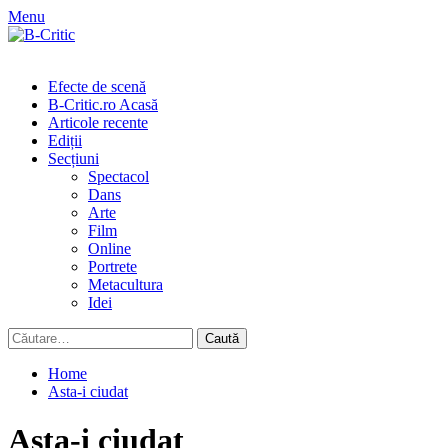
Skip
Menu
to
content
Primary
Menu
Efecte de scenă
B-Critic.ro Acasă
Articole recente
Ediții
Secțiuni
Spectacol
Dans
Arte
Film
Online
Portrete
Metacultura
Idei
Caută
după:
Home
Asta-i ciudat
Asta-i ciudat