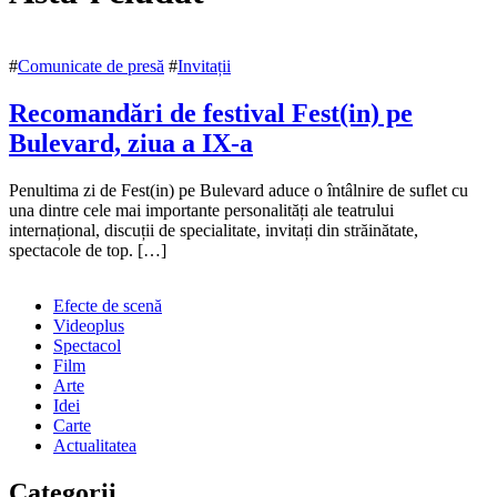
#
Comunicate de presă
#
Invitații
Recomandări de festival Fest(in) pe
Bulevard, ziua a IX-a
21
Penultima zi de Fest(in) pe Bulevard aduce o întâlnire de suflet cu
octombrie
una dintre cele mai importante personalități ale teatrului
2018
internațional, discuții de specialitate, invitați din străinătate,
21
octombrie
spectacole de top. […]
2018
Efecte de scenă
Videoplus
Spectacol
Film
Arte
Idei
Carte
Actualitatea
Categorii