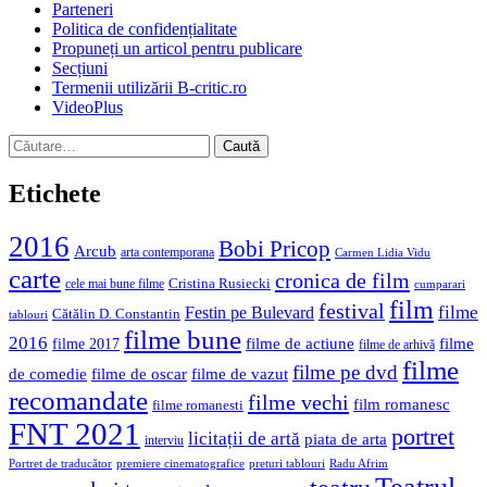
Parteneri
Politica de confidențialitate
Propuneți un articol pentru publicare
Secțiuni
Termenii utilizării B-critic.ro
VideoPlus
Caută
după:
Etichete
2016
Bobi Pricop
Arcub
arta contemporana
Carmen Lidia Vidu
carte
cronica de film
Cristina Rusiecki
cele mai bune filme
cumparari
film
festival
filme
Festin pe Bulevard
Cătălin D. Constantin
tablouri
filme bune
2016
filme de actiune
filme
filme 2017
filme de arhivă
filme
filme pe dvd
de comedie
filme de oscar
filme de vazut
recomandate
filme vechi
film romanesc
filme romanesti
FNT 2021
portret
licitații de artă
piata de arta
interviu
Portret de traducător
premiere cinematografice
preturi tablouri
Radu Afrim