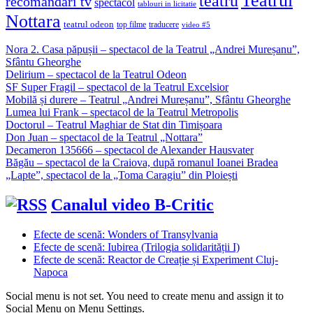
Teatrul
teatru
recomandari tv
spectacol
tablouri in licitatie
Nottara
teatrul odeon
top filme
traducere
video #5
Nora 2. Casa păpușii – spectacol de la Teatrul „Andrei Mureșanu”,
Sfântu Gheorghe
Delirium – spectacol de la Teatrul Odeon
SF Super Fragil – spectacol de la Teatrul Excelsior
Mobilă și durere – Teatrul „Andrei Mureșanu”, Sfântu Gheorghe
Lumea lui Frank – spectacol de la Teatrul Metropolis
Doctorul – Teatrul Maghiar de Stat din Timișoara
Don Juan – spectacol de la Teatrul „Nottara”
Decameron 135666 – spectacol de Alexander Hausvater
Băgău – spectacol de la Craiova, după romanul Ioanei Bradea
„Lapte”, spectacol de la „Toma Caragiu” din Ploiești
Canalul video B-Critic
Efecte de scenă: Wonders of Transylvania
Efecte de scenă: Iubirea (Trilogia solidarității I)
Efecte de scenă: Reactor de Creație și Experiment Cluj-
Napoca
Social menu is not set. You need to create menu and assign it to
Social Menu on Menu Settings.