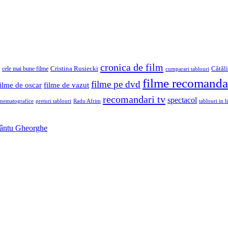
cronica de film
Cristina Rusiecki
Cătăl
cele mai bune filme
cumparari tablouri
filme recomanda
filme pe dvd
filme de oscar
filme de vazut
recomandari tv
spectacol
inematografice
preturi tablouri
Radu Afrim
tablouri in li
Sfântu Gheorghe