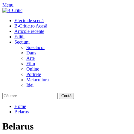
Skip
Menu
to
content
Primary
Efecte de scenă
Menu
B-Critic.ro Acasă
Articole recente
Ediții
Secțiuni
Spectacol
Dans
Arte
Film
Online
Portrete
Metacultura
Idei
Caută
după:
Home
Belarus
Belarus