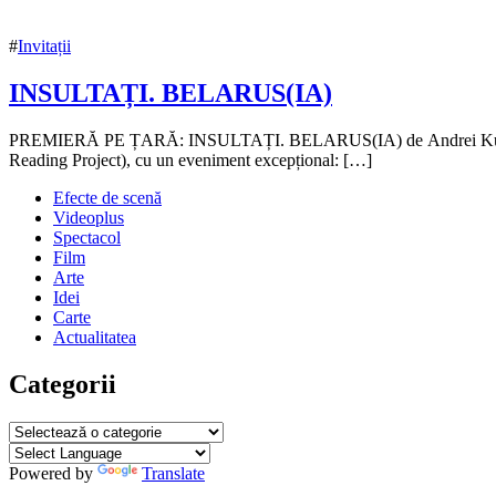
#
Invitații
INSULTAȚI. BELARUS(IA)
23
PREMIERĂ PE ȚARĂ: INSULTAȚI. BELARUS(IA) de Andrei Kureichik Tea
octombrie
Reading Project), cu un eveniment excepțional: […]
2020
21
Efecte de scenă
noiembrie
Videoplus
2020
Spectacol
Film
Arte
Idei
Carte
Actualitatea
Categorii
Categorii
Powered by
Translate