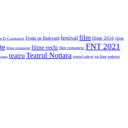
film
festival
filme 2016
Festin pe Bulevard
in D. Constantin
filme
FNT 2021
te
filme vechi
film romanesc
filme romanesti
Teatrul Nottara
teatru
teatrul odeon
top filme
traducere
citatie