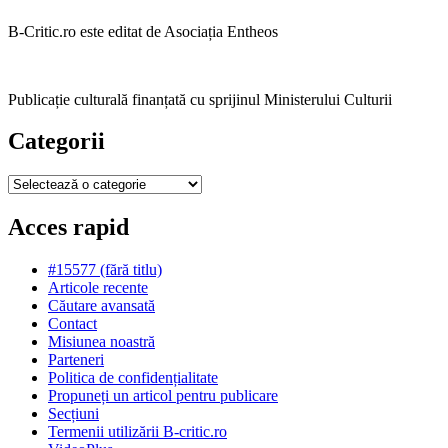
B-Critic.ro este editat de Asociația Entheos
Publicație culturală finanțată cu sprijinul Ministerului Culturii
Categorii
Categorii
Acces rapid
#15577 (fără titlu)
Articole recente
Căutare avansată
Contact
Misiunea noastră
Parteneri
Politica de confidențialitate
Propuneți un articol pentru publicare
Secțiuni
Termenii utilizării B-critic.ro