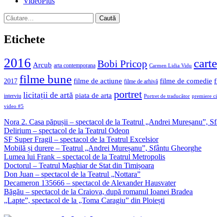
VideoPlus
Caută
după:
Etichete
2016
carte
Bobi Pricop
Arcub
arta contemporana
Carmen Lidia Vidu
filme bune
filme de actiune
filme de comedie
2017
filme de arhivă
portret
licitații de artă
piata de arta
interviu
Portret de traducător
premiere c
video #5
Nora 2. Casa păpușii – spectacol de la Teatrul „Andrei Mureșanu”, 
Delirium – spectacol de la Teatrul Odeon
SF Super Fragil – spectacol de la Teatrul Excelsior
Mobilă și durere – Teatrul „Andrei Mureșanu”, Sfântu Gheorghe
Lumea lui Frank – spectacol de la Teatrul Metropolis
Doctorul – Teatrul Maghiar de Stat din Timișoara
Don Juan – spectacol de la Teatrul „Nottara”
Decameron 135666 – spectacol de Alexander Hausvater
Băgău – spectacol de la Craiova, după romanul Ioanei Bradea
„Lapte”, spectacol de la „Toma Caragiu” din Ploiești