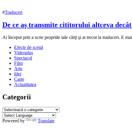
#
Traduceri
De ce aș transmite cititorului altceva decât
19
Ai început prin a scrie propriile tale cărţi şi ai trecut la traduceri. 
septembrie
Efecte de scenă
2016
21
Videoplus
iunie
Spectacol
2021
Film
Arte
Idei
Carte
Actualitatea
Categorii
Categorii
Powered by
Translate