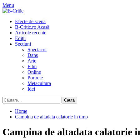
Skip
Menu
to
content
Primary
Efecte de scenă
Menu
B-Critic.ro Acasă
Articole recente
Ediții
Secțiuni
Spectacol
Dans
Arte
Film
Online
Portrete
Metacultura
Idei
Caută
după:
Home
Campina de altadata calatorie in timp
Campina de altadata calatorie i