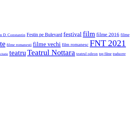
film
festival
filme 2016
Festin pe Bulevard
in D. Constantin
filme
FNT 2021
te
filme vechi
film romanesc
filme romanesti
Teatrul Nottara
teatru
teatrul odeon
top filme
traducere
citatie