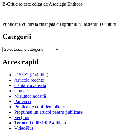
B-Critic.ro este editat de Asociația Entheos
Publicație culturală finanțată cu sprijinul Ministerului Culturii
Categorii
Categorii
Acces rapid
#15577 (fără titlu)
Articole recente
Căutare avansată
Contact
Misiunea noastră
Parteneri
Politica de confidențialitate
Propuneți un articol pentru publicare
Secțiuni
Termenii utilizării B-critic.ro
VideoPlus