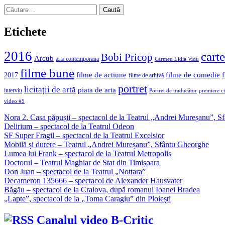
Caută
după:
Etichete
2016
carte
Bobi Pricop
Arcub
arta contemporana
Carmen Lidia Vidu
filme bune
filme de actiune
filme de comedie
2017
filme de arhivă
portret
licitații de artă
piata de arta
interviu
Portret de traducător
premiere c
video #5
Nora 2. Casa păpușii – spectacol de la Teatrul „Andrei Mureșanu”, 
Delirium – spectacol de la Teatrul Odeon
SF Super Fragil – spectacol de la Teatrul Excelsior
Mobilă și durere – Teatrul „Andrei Mureșanu”, Sfântu Gheorghe
Lumea lui Frank – spectacol de la Teatrul Metropolis
Doctorul – Teatrul Maghiar de Stat din Timișoara
Don Juan – spectacol de la Teatrul „Nottara”
Decameron 135666 – spectacol de Alexander Hausvater
Băgău – spectacol de la Craiova, după romanul Ioanei Bradea
„Lapte”, spectacol de la „Toma Caragiu” din Ploiești
Canalul video B-Critic