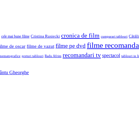
cronica de film
Cristina Rusiecki
Cătăl
cele mai bune filme
cumparari tablouri
filme recomanda
filme pe dvd
filme de oscar
filme de vazut
recomandari tv
spectacol
inematografice
preturi tablouri
Radu Afrim
tablouri in li
Sfântu Gheorghe