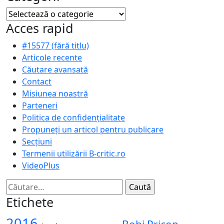
Categorii
Acces rapid
#15577 (fără titlu)
Articole recente
Căutare avansată
Contact
Misiunea noastră
Parteneri
Politica de confidențialitate
Propuneți un articol pentru publicare
Secțiuni
Termenii utilizării B-critic.ro
VideoPlus
Caută
după:
Etichete
2016