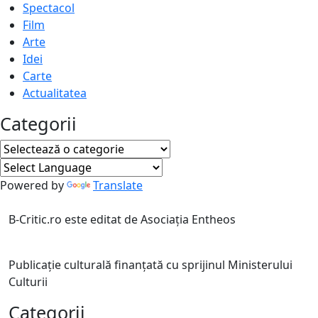
Spectacol
Film
Arte
Idei
Carte
Actualitatea
Categorii
Categorii
Powered by
Translate
B-Critic.ro este editat de Asociația Entheos
Publicație culturală finanțată cu sprijinul Ministerului
Culturii
Categorii