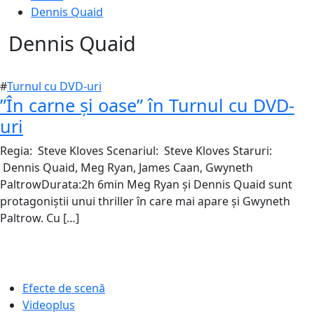
Dennis Quaid
Dennis Quaid
#
Turnul cu DVD-uri
”În carne și oase” în Turnul cu DVD-
uri
Regia: Steve Kloves Scenariul: Steve Kloves Staruri:
22
Dennis Quaid, Meg Ryan, James Caan, Gwyneth
august
PaltrowDurata:2h 6min Meg Ryan și Dennis Quaid sunt
2016
protagoniștii unui thriller în care mai apare și Gwyneth
10
noiembrie
Paltrow. Cu […]
2016
Efecte de scenă
Videoplus