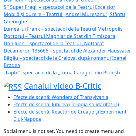
SF Super Fragil – spectacol de la Teatrul Excelsior
Mobilă și durere – Teatrul „Andrei Mureșanu”, Sfântu
Gheorghe
Lumea lui Frank – spectacol de la Teatrul Metropolis
Doctorul – Teatrul Maghiar de Stat din Timișoara
Don Juan – spectacol de la Teatrul „Nottara”
Decameron 135666 – spectacol de Alexander Hausvater
Băgău – spectacol de la Craiova, după romanul Ioanei
Bradea
„Lapte”, spectacol de la „Toma Caragiu” din Ploiești
Canalul video B-Critic
Efecte de scenă: Wonders of Transylvania
Efecte de scenă: Iubirea (Trilogia solidarității I)
Efecte de scenă: Reactor de Creație și Experiment
Cluj-Napoca
Social menu is not set. You need to create menu and