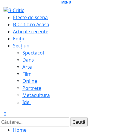
Skip
MENU
to
Primary
Efecte de scenă
content
Menu
B-Critic.ro Acasă
Articole recente
Ediții
Secțiuni
Spectacol
Dans
Arte
Film
Online
Portrete
Metacultura
Idei
Caută
după:
Home