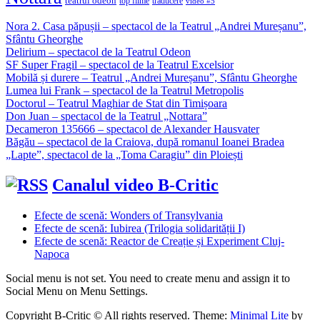
teatrul odeon
top filme
traducere
video #5
Nora 2. Casa păpușii – spectacol de la Teatrul „Andrei Mureșanu”,
Sfântu Gheorghe
Delirium – spectacol de la Teatrul Odeon
SF Super Fragil – spectacol de la Teatrul Excelsior
Mobilă și durere – Teatrul „Andrei Mureșanu”, Sfântu Gheorghe
Lumea lui Frank – spectacol de la Teatrul Metropolis
Doctorul – Teatrul Maghiar de Stat din Timișoara
Don Juan – spectacol de la Teatrul „Nottara”
Decameron 135666 – spectacol de Alexander Hausvater
Băgău – spectacol de la Craiova, după romanul Ioanei Bradea
„Lapte”, spectacol de la „Toma Caragiu” din Ploiești
Canalul video B-Critic
Efecte de scenă: Wonders of Transylvania
Efecte de scenă: Iubirea (Trilogia solidarității I)
Efecte de scenă: Reactor de Creație și Experiment Cluj-
Napoca
Social menu is not set. You need to create menu and assign it to
Social Menu on Menu Settings.
Copyright B-Critic © All rights reserved.
Theme:
Minimal Lite
by