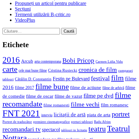
Propuneți un articol pentru publicare
Secțiuni
Termenii utilizării B-critic.ro
VideoPlus
Caută
după:
Etichete
2016
Bobi Pricop
Arcub
arta contemporana
Carmen Lidia Vidu
carte
cronica de film
Cristina Rusiecki
cele mai bune filme
cumparari
film
festival
filme
Festin pe Bulevard
Cătălin D. Constantin
tablouri
filme bune
2016
filme de actiune
filme
filme 2017
filme de arhivă
filme
filme pe dvd
de comedie
filme de oscar
filme de vazut
recomandate
filme vechi
film romanesc
filme romanesti
FNT 2021
portret
licitații de artă
piata de arta
interviu
Portret de traducător
premiere cinematografice
preturi tablouri
Radu Afrim
Teatrul
teatru
recomandari tv
spectacol
tablouri in licitatie
Nottara