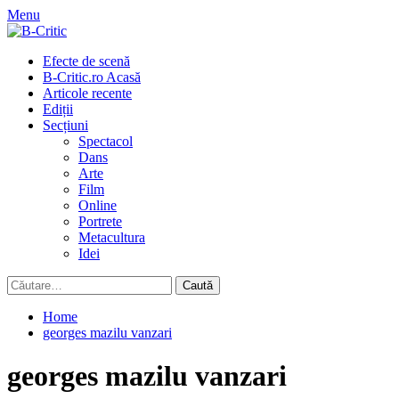
Skip
Menu
to
content
Primary
Efecte de scenă
Menu
B-Critic.ro Acasă
Articole recente
Ediții
Secțiuni
Spectacol
Dans
Arte
Film
Online
Portrete
Metacultura
Idei
Caută
după:
Home
georges mazilu vanzari
georges mazilu vanzari