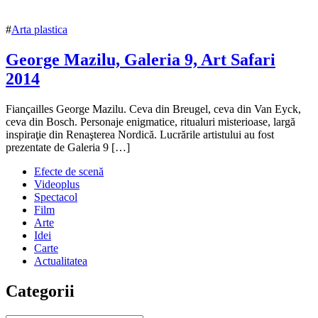
#
Arta plastica
George Mazilu, Galeria 9, Art Safari
2014
23
Fiançailles George Mazilu. Ceva din Breugel, ceva din Van Eyck,
mai
ceva din Bosch. Personaje enigmatice, ritualuri misterioase, largă
2014
inspiraţie din Renaşterea Nordică. Lucrările artistului au fost
16
iulie
prezentate de Galeria 9 […]
2018
Efecte de scenă
Videoplus
Spectacol
Film
Arte
Idei
Carte
Actualitatea
Categorii