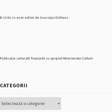
B-Critic.ro este editat de Asociația Entheos
Publicație culturală finanțată cu sprijinul Ministerului Culturii
CATEGORII
Categorii