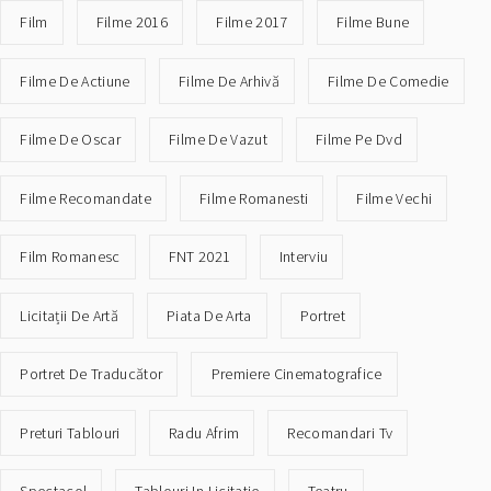
Film
Filme 2016
Filme 2017
Filme Bune
Filme De Actiune
Filme De Arhivă
Filme De Comedie
Filme De Oscar
Filme De Vazut
Filme Pe Dvd
Filme Recomandate
Filme Romanesti
Filme Vechi
Film Romanesc
FNT 2021
Interviu
Licitații De Artă
Piata De Arta
Portret
Portret De Traducător
Premiere Cinematografice
Preturi Tablouri
Radu Afrim
Recomandari Tv