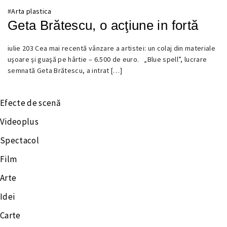
#
Arta plastica
Geta Brătescu, o acţiune in fortă
20
0
iulie 203 Cea mai recentă vânzare a artistei: un colaj din materiale
AUGUST
uşoare şi guaşă pe hârtie – 6.500 de euro. „Blue spell”, lucrare
2013
semnată Geta Brătescu, a intrat […]
Efecte de scenă
Videoplus
Spectacol
Film
Arte
Idei
Carte