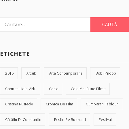
Caută
după:
ETICHETE
2016
Arcub
Arta Contemporana
Bobi Pricop
Carmen Lidia Vidu
Carte
Cele Mai Bune Filme
Cristina Rusiecki
Cronica De Film
Cumparari Tablouri
Cătălin D. Constantin
Festin Pe Bulevard
Festival