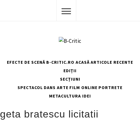
Skip
to
content
EFECTE DE SCENĂ
B-CRITIC.RO ACASĂ
ARTICOLE RECENTE
EDIȚII
SECȚIUNI
SPECTACOL
DANS
ARTE
FILM
ONLINE
PORTRETE
METACULTURA
IDEI
HOME
GETA BRATESCU LICITATII
geta bratescu licitatii