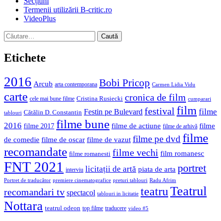
Secțiuni
Termenii utilizării B-critic.ro
VideoPlus
Caută
după:
Etichete
2016
Bobi Pricop
Arcub
arta contemporana
Carmen Lidia Vidu
carte
cronica de film
Cristina Rusiecki
cele mai bune filme
cumparari
film
festival
filme
Festin pe Bulevard
Cătălin D. Constantin
tablouri
filme bune
2016
filme de actiune
filme
filme 2017
filme de arhivă
filme
filme pe dvd
de comedie
filme de oscar
filme de vazut
recomandate
filme vechi
film romanesc
filme romanesti
FNT 2021
portret
licitații de artă
piata de arta
interviu
Portret de traducător
premiere cinematografice
preturi tablouri
Radu Afrim
Teatrul
teatru
recomandari tv
spectacol
tablouri in licitatie
Nottara
teatrul odeon
top filme
traducere
video #5