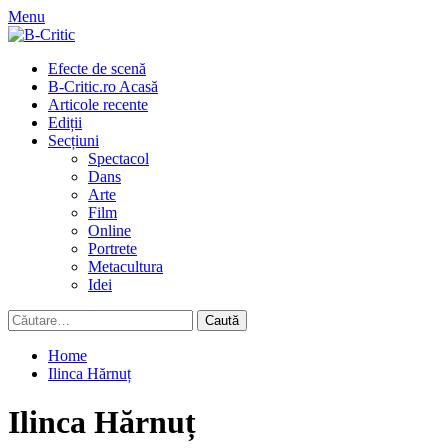
Skip
Menu
to
content
Primary
Efecte de scenă
Menu
B-Critic.ro Acasă
Articole recente
Ediții
Secțiuni
Spectacol
Dans
Arte
Film
Online
Portrete
Metacultura
Idei
Caută
după:
Home
Ilinca Hărnuț
Ilinca Hărnuț