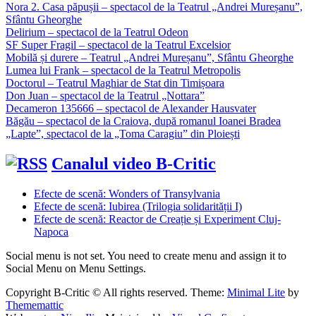
Nora 2. Casa păpușii – spectacol de la Teatrul „Andrei Mureșanu”,
Sfântu Gheorghe
Delirium – spectacol de la Teatrul Odeon
SF Super Fragil – spectacol de la Teatrul Excelsior
Mobilă și durere – Teatrul „Andrei Mureșanu”, Sfântu Gheorghe
Lumea lui Frank – spectacol de la Teatrul Metropolis
Doctorul – Teatrul Maghiar de Stat din Timișoara
Don Juan – spectacol de la Teatrul „Nottara”
Decameron 135666 – spectacol de Alexander Hausvater
Băgău – spectacol de la Craiova, după romanul Ioanei Bradea
„Lapte”, spectacol de la „Toma Caragiu” din Ploiești
Canalul video B-Critic
Efecte de scenă: Wonders of Transylvania
Efecte de scenă: Iubirea (Trilogia solidarității I)
Efecte de scenă: Reactor de Creație și Experiment Cluj-
Napoca
Social menu is not set. You need to create menu and assign it to
Social Menu on Menu Settings.
Copyright B-Critic © All rights reserved.
Theme:
Minimal Lite
by
Thememattic