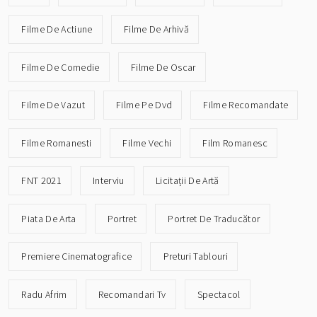
Filme De Actiune
Filme De Arhivă
Filme De Comedie
Filme De Oscar
Filme De Vazut
Filme Pe Dvd
Filme Recomandate
Filme Romanesti
Filme Vechi
Film Romanesc
FNT 2021
Interviu
Licitații De Artă
Piata De Arta
Portret
Portret De Traducător
Premiere Cinematografice
Preturi Tablouri
Radu Afrim
Recomandari Tv
Spectacol