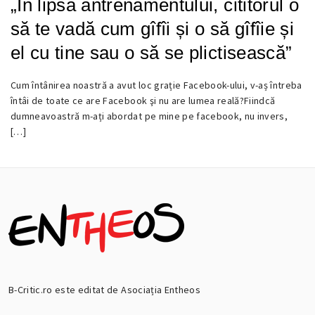
„În lipsa antrenamentului, cititorul o
să te vadă cum gîfîi și o să gîfîie și
el cu tine sau o să se plictisească”
Cum întânirea noastră a avut loc grație Facebook-ului, v-aș întreba
21
întâi de toate ce are Facebook şi nu are lumea reală?Fiindcă
AUGUST
dumneavoastră m-ați abordat pe mine pe facebook, nu invers,
2016
[…]
B-Critic.ro este editat de Asociația Entheos