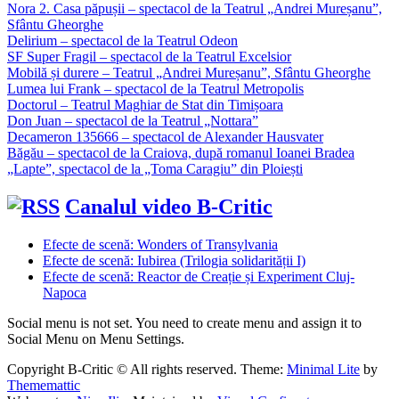
Nora 2. Casa păpușii – spectacol de la Teatrul „Andrei Mureșanu”,
Sfântu Gheorghe
Delirium – spectacol de la Teatrul Odeon
SF Super Fragil – spectacol de la Teatrul Excelsior
Mobilă și durere – Teatrul „Andrei Mureșanu”, Sfântu Gheorghe
Lumea lui Frank – spectacol de la Teatrul Metropolis
Doctorul – Teatrul Maghiar de Stat din Timișoara
Don Juan – spectacol de la Teatrul „Nottara”
Decameron 135666 – spectacol de Alexander Hausvater
Băgău – spectacol de la Craiova, după romanul Ioanei Bradea
„Lapte”, spectacol de la „Toma Caragiu” din Ploiești
Canalul video B-Critic
Efecte de scenă: Wonders of Transylvania
Efecte de scenă: Iubirea (Trilogia solidarității I)
Efecte de scenă: Reactor de Creație și Experiment Cluj-
Napoca
Social menu is not set. You need to create menu and assign it to
Social Menu on Menu Settings.
Copyright B-Critic © All rights reserved.
Theme:
Minimal Lite
by
Thememattic