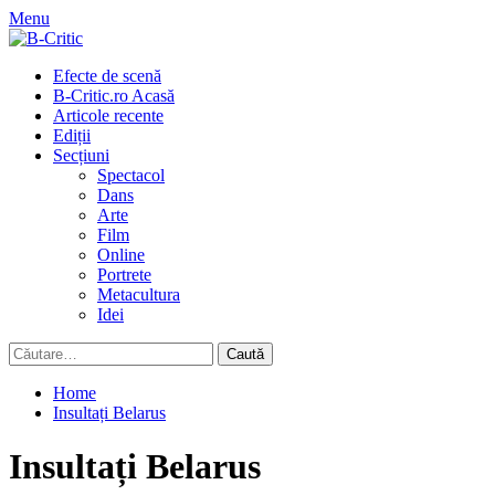
Skip
Menu
to
content
Primary
Efecte de scenă
Menu
B-Critic.ro Acasă
Articole recente
Ediții
Secțiuni
Spectacol
Dans
Arte
Film
Online
Portrete
Metacultura
Idei
Caută
după:
Home
Insultați Belarus
Insultați Belarus