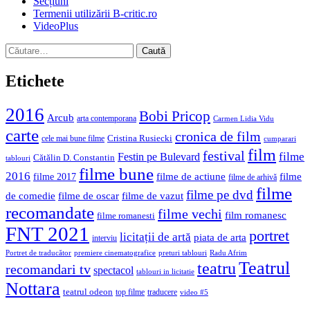
Secțiuni
Termenii utilizării B-critic.ro
VideoPlus
Caută
după:
Etichete
2016
Bobi Pricop
Arcub
arta contemporana
Carmen Lidia Vidu
carte
cronica de film
Cristina Rusiecki
cele mai bune filme
cumparari
film
festival
filme
Festin pe Bulevard
Cătălin D. Constantin
tablouri
filme bune
2016
filme de actiune
filme
filme 2017
filme de arhivă
filme
filme pe dvd
de comedie
filme de oscar
filme de vazut
recomandate
filme vechi
film romanesc
filme romanesti
FNT 2021
portret
licitații de artă
piata de arta
interviu
Portret de traducător
premiere cinematografice
preturi tablouri
Radu Afrim
Teatrul
teatru
recomandari tv
spectacol
tablouri in licitatie
Nottara
teatrul odeon
top filme
traducere
video #5