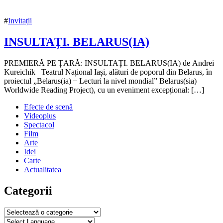
#
Invitații
INSULTAȚI. BELARUS(IA)
23
PREMIERĂ PE ȚARĂ: INSULTAȚI. BELARUS(IA) de Andrei
octombrie
Kureichik Teatrul Național Iași, alături de poporul din Belarus, în
2020
proiectul „Belarus(ia) ̶ Lecturi la nivel mondial” Belarus(sia)
21
noiembrie
Worldwide Reading Project), cu un eveniment excepțional: […]
2020
Efecte de scenă
Videoplus
Spectacol
Film
Arte
Idei
Carte
Actualitatea
Categorii
Categorii