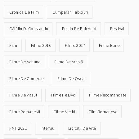
Cronica De Film
Cumparari Tablouri
Cătălin D. Constantin
Festin Pe Bulevard
Festival
Film
Filme 2016
Filme 2017
Filme Bune
Filme De Actiune
Filme De Arhivă
Filme De Comedie
Filme De Oscar
Filme De Vazut
Filme Pe Dvd
Filme Recomandate
Filme Romanesti
Filme Vechi
Film Romanesc
FNT 2021
Interviu
Licitații De Artă