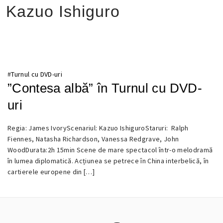
Kazuo Ishiguro
#
Turnul cu DVD-uri
”Contesa albă” în Turnul cu DVD-
uri
Regia: James IvoryScenariul: Kazuo IshiguroStaruri: Ralph
29
Fiennes, Natasha Richardson, Vanessa Redgrave, John
AUGUST
WoodDurata:2h 15min Scene de mare spectacol într-o melodramă
2016
în lumea diplomatică. Acțiunea se petrece în China interbelică, în
cartierele europene din […]