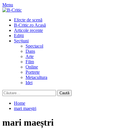
Skip
Menu
to
content
Primary
Efecte de scenă
Menu
B-Critic.ro Acasă
Articole recente
Ediții
Secțiuni
Spectacol
Dans
Arte
Film
Online
Portrete
Metacultura
Idei
Caută
după:
Home
mari maeștri
mari maeștri