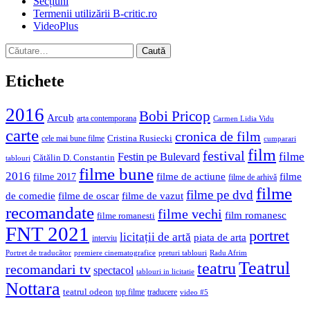
Secțiuni
Termenii utilizării B-critic.ro
VideoPlus
Caută
după:
Etichete
2016
Bobi Pricop
Arcub
arta contemporana
Carmen Lidia Vidu
carte
cronica de film
Cristina Rusiecki
cele mai bune filme
cumparari
film
festival
filme
Festin pe Bulevard
Cătălin D. Constantin
tablouri
filme bune
2016
filme de actiune
filme
filme 2017
filme de arhivă
filme
filme pe dvd
de comedie
filme de oscar
filme de vazut
recomandate
filme vechi
film romanesc
filme romanesti
FNT 2021
portret
licitații de artă
piata de arta
interviu
Portret de traducător
premiere cinematografice
preturi tablouri
Radu Afrim
Teatrul
teatru
recomandari tv
spectacol
tablouri in licitatie
Nottara
teatrul odeon
top filme
traducere
video #5