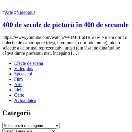
#
Arte
#
Videoplus
400 de secole de pictură în 400 de secunde
9
https://www.youtube.com/watch?v=3MuL6HR5l7w Nu am dorit o
octombrie
colecție de capodopere (deși, involuntar, cuprinde multe), nici o
2017
selecție a celor mai reprezentativi artiști (am lăsat pe dinafară pe
13
octombrie
câțiva dintre preferații mei, începând […]
2017
Efecte de scenă
Videoplus
Spectacol
Film
Arte
Idei
Carte
Actualitatea
Categorii
Categorii