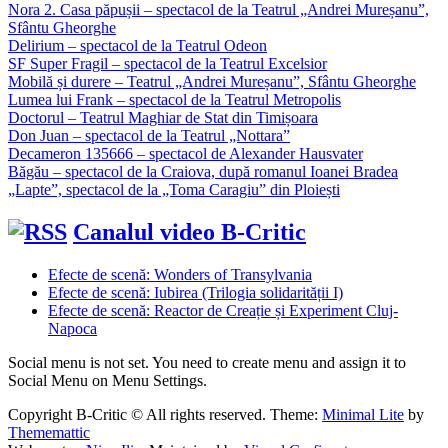
Nora 2. Casa păpușii – spectacol de la Teatrul „Andrei Mureșanu”,
Sfântu Gheorghe
Delirium – spectacol de la Teatrul Odeon
SF Super Fragil – spectacol de la Teatrul Excelsior
Mobilă și durere – Teatrul „Andrei Mureșanu”, Sfântu Gheorghe
Lumea lui Frank – spectacol de la Teatrul Metropolis
Doctorul – Teatrul Maghiar de Stat din Timișoara
Don Juan – spectacol de la Teatrul „Nottara”
Decameron 135666 – spectacol de Alexander Hausvater
Băgău – spectacol de la Craiova, după romanul Ioanei Bradea
„Lapte”, spectacol de la „Toma Caragiu” din Ploiești
Canalul video B-Critic
Efecte de scenă: Wonders of Transylvania
Efecte de scenă: Iubirea (Trilogia solidarității I)
Efecte de scenă: Reactor de Creație și Experiment Cluj-
Napoca
Social menu is not set. You need to create menu and assign it to
Social Menu on Menu Settings.
Copyright B-Critic © All rights reserved.
Theme:
Minimal Lite
by
Thememattic