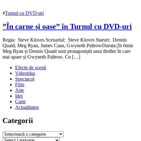
#
Turnul cu DVD-uri
”În carne și oase” în Turnul cu DVD-uri
22
Regia: Steve Kloves Scenariul: Steve Kloves Staruri: Dennis
august
Quaid, Meg Ryan, James Caan, Gwyneth PaltrowDurata:2h 6min
2016
Meg Ryan și Dennis Quaid sunt protagoniștii unui thriller în care
10
noiembrie
mai apare și Gwyneth Paltrow. Cu […]
2016
Efecte de scenă
Videoplus
Spectacol
Film
Arte
Idei
Carte
Actualitatea
Categorii
Categorii