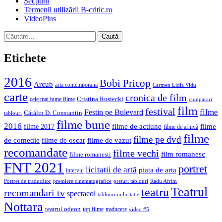
Secțiuni
Termenii utilizării B-critic.ro
VideoPlus
Caută
după:
Etichete
2016
Bobi Pricop
Arcub
arta contemporana
Carmen Lidia Vidu
carte
cronica de film
Cristina Rusiecki
cele mai bune filme
cumparari
film
festival
filme
Festin pe Bulevard
Cătălin D. Constantin
tablouri
filme bune
2016
filme de actiune
filme
filme 2017
filme de arhivă
filme
filme pe dvd
de comedie
filme de oscar
filme de vazut
recomandate
filme vechi
film romanesc
filme romanesti
FNT 2021
portret
licitații de artă
piata de arta
interviu
Portret de traducător
premiere cinematografice
preturi tablouri
Radu Afrim
Teatrul
teatru
recomandari tv
spectacol
tablouri in licitatie
Nottara
teatrul odeon
top filme
traducere
video #5