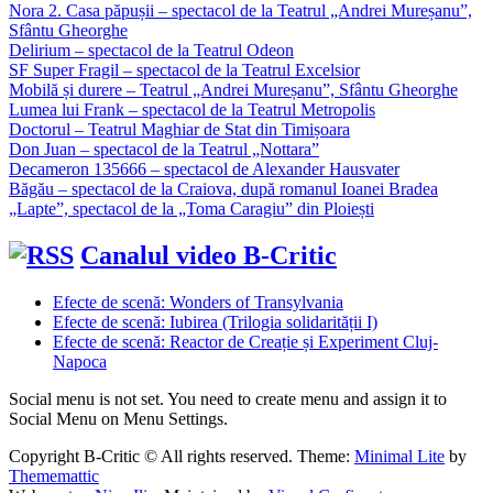
Nora 2. Casa păpușii – spectacol de la Teatrul „Andrei Mureșanu”,
Sfântu Gheorghe
Delirium – spectacol de la Teatrul Odeon
SF Super Fragil – spectacol de la Teatrul Excelsior
Mobilă și durere – Teatrul „Andrei Mureșanu”, Sfântu Gheorghe
Lumea lui Frank – spectacol de la Teatrul Metropolis
Doctorul – Teatrul Maghiar de Stat din Timișoara
Don Juan – spectacol de la Teatrul „Nottara”
Decameron 135666 – spectacol de Alexander Hausvater
Băgău – spectacol de la Craiova, după romanul Ioanei Bradea
„Lapte”, spectacol de la „Toma Caragiu” din Ploiești
Canalul video B-Critic
Efecte de scenă: Wonders of Transylvania
Efecte de scenă: Iubirea (Trilogia solidarității I)
Efecte de scenă: Reactor de Creație și Experiment Cluj-
Napoca
Social menu is not set. You need to create menu and assign it to
Social Menu on Menu Settings.
Copyright B-Critic © All rights reserved.
Theme:
Minimal Lite
by
Thememattic