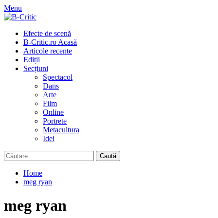
Skip
Menu
to
content
Primary
Efecte de scenă
Menu
B-Critic.ro Acasă
Articole recente
Ediții
Secțiuni
Spectacol
Dans
Arte
Film
Online
Portrete
Metacultura
Idei
Caută
după:
Home
meg ryan
meg ryan