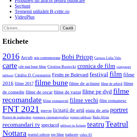
Propuneți un articol pentru publicare
Secțiuni
Termenii utilizării B-critic.ro
VideoPlus
Caută
după:
Etichete
2016
Bobi Pricop
Arcub
arta contemporana
Carmen Lidia Vidu
carte
cronica de film
Cristina Rusiecki
cele mai bune filme
cumparari
film
festival
filme
Festin pe Bulevard
Cătălin D. Constantin
tablouri
filme bune
2016
filme de actiune
filme
filme 2017
filme de arhivă
filme
filme pe dvd
de comedie
filme de oscar
filme de vazut
recomandate
filme vechi
film romanesc
filme romanesti
FNT 2021
portret
licitații de artă
piata de arta
interviu
Portret de traducător
premiere cinematografice
preturi tablouri
Radu Afrim
Teatrul
teatru
recomandari tv
spectacol
tablouri in licitatie
Nottara
teatrul odeon
top filme
traducere
video #5