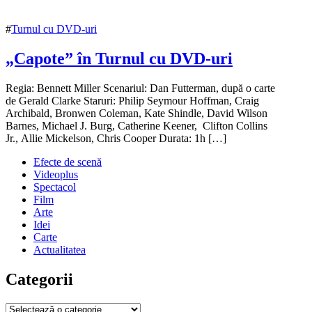
#
Turnul cu DVD-uri
„Capote” în Turnul cu DVD-uri
1
Regia: Bennett Miller Scenariul: Dan Futterman, după o carte
iulie
de Gerald Clarke Staruri: Philip Seymour Hoffman, Craig
2018
Archibald, Bronwen Coleman, Kate Shindle, David Wilson
Barnes, Michael J. Burg, Catherine Keener, Clifton Collins
Jr., Allie Mickelson, Chris Cooper Durata: 1h […]
Efecte de scenă
Videoplus
Spectacol
Film
Arte
Idei
Carte
Actualitatea
Categorii
Categorii