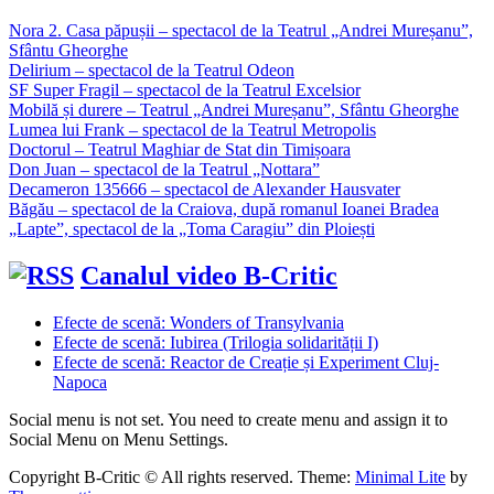
Nora 2. Casa păpușii – spectacol de la Teatrul „Andrei Mureșanu”,
Sfântu Gheorghe
Delirium – spectacol de la Teatrul Odeon
SF Super Fragil – spectacol de la Teatrul Excelsior
Mobilă și durere – Teatrul „Andrei Mureșanu”, Sfântu Gheorghe
Lumea lui Frank – spectacol de la Teatrul Metropolis
Doctorul – Teatrul Maghiar de Stat din Timișoara
Don Juan – spectacol de la Teatrul „Nottara”
Decameron 135666 – spectacol de Alexander Hausvater
Băgău – spectacol de la Craiova, după romanul Ioanei Bradea
„Lapte”, spectacol de la „Toma Caragiu” din Ploiești
Canalul video B-Critic
Efecte de scenă: Wonders of Transylvania
Efecte de scenă: Iubirea (Trilogia solidarității I)
Efecte de scenă: Reactor de Creație și Experiment Cluj-
Napoca
Social menu is not set. You need to create menu and assign it to
Social Menu on Menu Settings.
Copyright B-Critic © All rights reserved.
Theme:
Minimal Lite
by