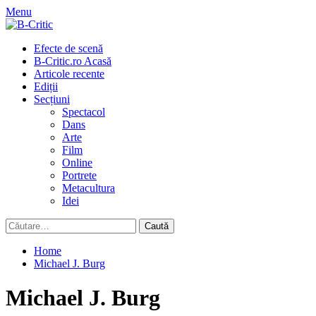
Skip
Menu
to
content
Primary
Efecte de scenă
Menu
B-Critic.ro Acasă
Articole recente
Ediții
Secțiuni
Spectacol
Dans
Arte
Film
Online
Portrete
Metacultura
Idei
Caută
după:
Home
Michael J. Burg
Michael J. Burg