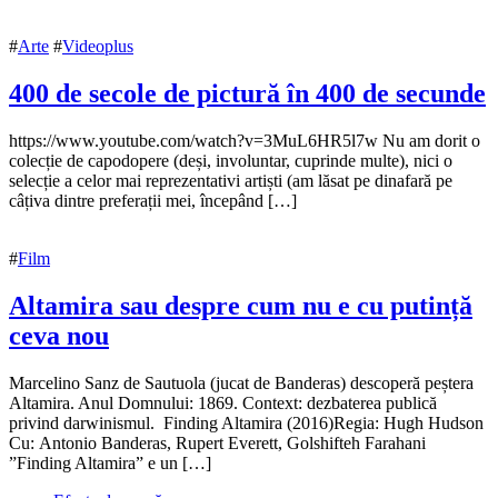
#
Arte
#
Videoplus
400 de secole de pictură în 400 de secunde
9
https://www.youtube.com/watch?v=3MuL6HR5l7w Nu am dorit o
octombrie
colecție de capodopere (deși, involuntar, cuprinde multe), nici o
2017
selecție a celor mai reprezentativi artiști (am lăsat pe dinafară pe
13
octombrie
câțiva dintre preferații mei, începând […]
2017
#
Film
Altamira sau despre cum nu e cu putință
ceva nou
25
Marcelino Sanz de Sautuola (jucat de Banderas) descoperă peștera
septembrie
Altamira. Anul Domnului: 1869. Context: dezbaterea publică
2016
privind darwinismul. Finding Altamira (2016)Regia: Hugh Hudson
25
septembrie
Cu: Antonio Banderas, Rupert Everett, Golshifteh Farahani
2016
”Finding Altamira” e un […]