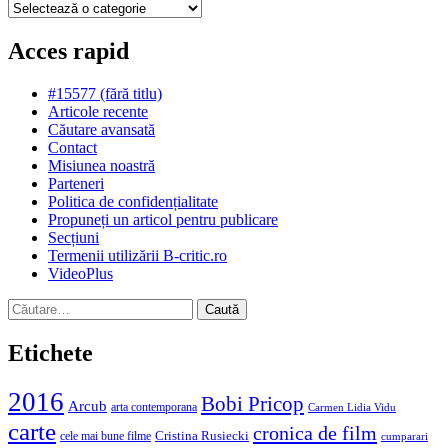
Categorii
Acces rapid
#15577 (fără titlu)
Articole recente
Căutare avansată
Contact
Misiunea noastră
Parteneri
Politica de confidențialitate
Propuneți un articol pentru publicare
Secțiuni
Termenii utilizării B-critic.ro
VideoPlus
Caută
după:
Etichete
2016
Bobi Pricop
Arcub
arta contemporana
Carmen Lidia Vidu
carte
cronica de film
Cristina Rusiecki
cele mai bune filme
cumparari