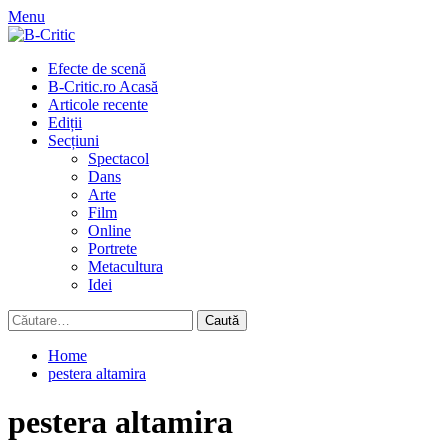
Skip
Menu
to
content
Primary
Efecte de scenă
Menu
B-Critic.ro Acasă
Articole recente
Ediții
Secțiuni
Spectacol
Dans
Arte
Film
Online
Portrete
Metacultura
Idei
Caută
după:
Home
pestera altamira
pestera altamira