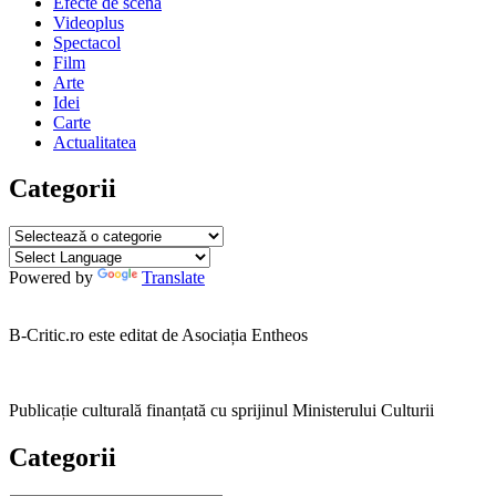
Efecte de scenă
Videoplus
Spectacol
Film
Arte
Idei
Carte
Actualitatea
Categorii
Categorii
Powered by
Translate
B-Critic.ro este editat de Asociația Entheos
Publicație culturală finanțată cu sprijinul Ministerului Culturii
Categorii