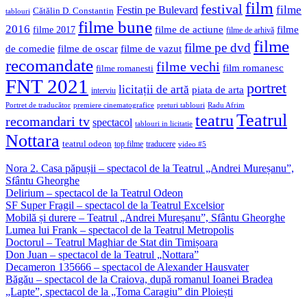
film
festival
filme
Festin pe Bulevard
Cătălin D. Constantin
tablouri
filme bune
2016
filme de actiune
filme
filme 2017
filme de arhivă
filme
filme pe dvd
de comedie
filme de oscar
filme de vazut
recomandate
filme vechi
film romanesc
filme romanesti
FNT 2021
portret
licitații de artă
piata de arta
interviu
Portret de traducător
premiere cinematografice
preturi tablouri
Radu Afrim
Teatrul
teatru
recomandari tv
spectacol
tablouri in licitatie
Nottara
teatrul odeon
top filme
traducere
video #5
Nora 2. Casa păpușii – spectacol de la Teatrul „Andrei Mureșanu”,
Sfântu Gheorghe
Delirium – spectacol de la Teatrul Odeon
SF Super Fragil – spectacol de la Teatrul Excelsior
Mobilă și durere – Teatrul „Andrei Mureșanu”, Sfântu Gheorghe
Lumea lui Frank – spectacol de la Teatrul Metropolis
Doctorul – Teatrul Maghiar de Stat din Timișoara
Don Juan – spectacol de la Teatrul „Nottara”
Decameron 135666 – spectacol de Alexander Hausvater
Băgău – spectacol de la Craiova, după romanul Ioanei Bradea
„Lapte”, spectacol de la „Toma Caragiu” din Ploiești