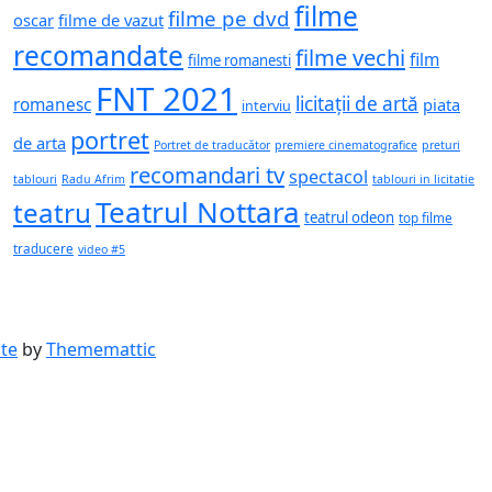
filme
filme pe dvd
oscar
filme de vazut
recomandate
filme vechi
film
filme romanesti
FNT 2021
licitații de artă
romanesc
piata
interviu
portret
de arta
Portret de traducător
premiere cinematografice
preturi
recomandari tv
spectacol
tablouri
Radu Afrim
tablouri in licitatie
Teatrul Nottara
teatru
teatrul odeon
top filme
traducere
video #5
ite
by
Thememattic