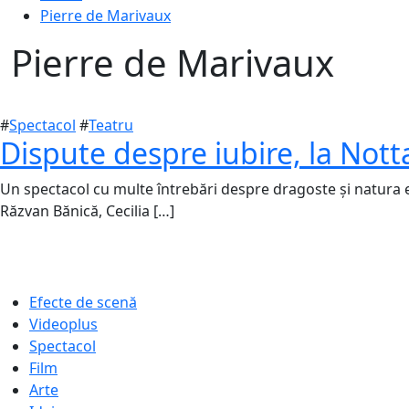
Pierre de Marivaux
Pierre de Marivaux
#
Spectacol
#
Teatru
Dispute despre iubire, la Nott
Un spectacol cu multe întrebări despre dragoste și natura ei,
19
Răzvan Bănică, Cecilia […]
aprilie
2018
24
aprilie
2018
Efecte de scenă
Videoplus
Spectacol
Film
Arte