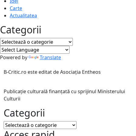
Idei
Carte
Actualitatea
Categorii
Categorii
Powered by
Translate
B-Critic.ro este editat de Asociația Entheos
Publicație culturală finanțată cu sprijinul Ministerului
Culturii
Categorii
Categorii
Acces rapid