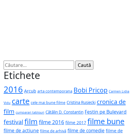
Caută
după:
Etichete
2016
Bobi Pricop
Arcub
arta contemporana
Carmen Lidia
carte
cronica de
Cristina Rusiecki
cele mai bune filme
Vidu
film
Festin pe Bulevard
Cătălin D. Constantin
cumparari tablouri
filme bune
film
festival
filme 2016
filme 2017
filme de actiune
filme de comedie
filme de
filme de arhivă