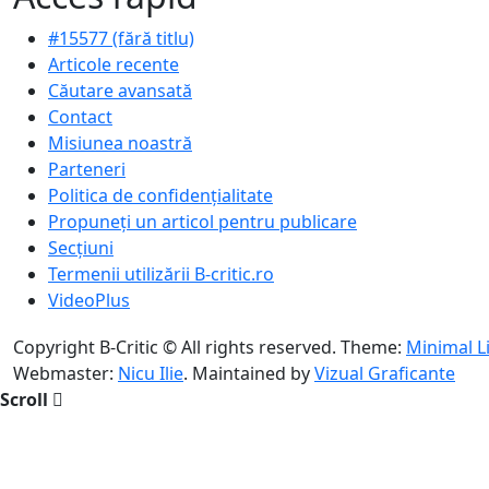
#15577 (fără titlu)
Articole recente
Căutare avansată
Contact
Misiunea noastră
Parteneri
Politica de confidențialitate
Propuneți un articol pentru publicare
Secțiuni
Termenii utilizării B-critic.ro
VideoPlus
Copyright B-Critic © All rights reserved.
Theme:
Minimal L
Webmaster:
Nicu Ilie
. Maintained by
Vizual Graficante
Scroll