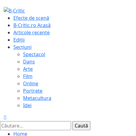
Skip
to
Primary
Efecte de scenă
content
Menu
B-Critic.ro Acasă
Articole recente
Ediții
Secțiuni
Spectacol
Dans
Arte
Film
Online
Portrete
Metacultura
Idei
Caută
după:
Home