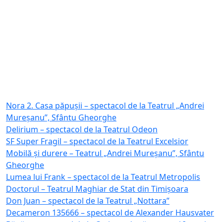
Nora 2. Casa păpușii – spectacol de la Teatrul „Andrei
Mureșanu”, Sfântu Gheorghe
Delirium – spectacol de la Teatrul Odeon
SF Super Fragil – spectacol de la Teatrul Excelsior
Mobilă și durere – Teatrul „Andrei Mureșanu”, Sfântu
Gheorghe
Lumea lui Frank – spectacol de la Teatrul Metropolis
Doctorul – Teatrul Maghiar de Stat din Timișoara
Don Juan – spectacol de la Teatrul „Nottara”
Decameron 135666 – spectacol de Alexander Hausvater