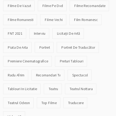
Filme De Vazut
Filme Pe Dvd
Filme Recomandate
Filme Romanesti
Filme Vechi
Film Romanesc
FNT 2021
Interviu
Licitații De Artă
Piata De Arta
Portret
Portret De Traducător
Premiere Cinematografice
Preturi Tablouri
Radu Afrim
Recomandari Tv
Spectacol
Tablouri In Licitatie
Teatru
Teatrul Nottara
Teatrul Odeon
Top Filme
Traducere