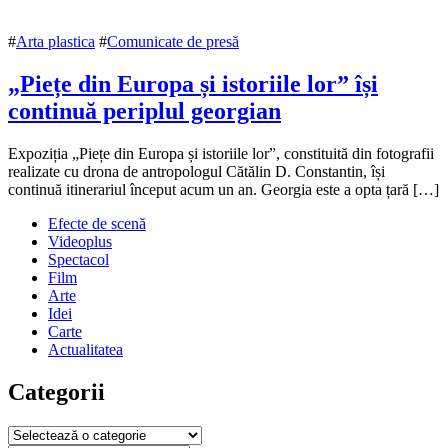
#
Arta plastica
#
Comunicate de presă
„Piețe din Europa și istoriile lor” își
continuă periplul georgian
20
Expoziția „Piețe din Europa și istoriile lor”, constituită din fotografii
iunie
realizate cu drona de antropologul Cătălin D. Constantin, își
2019
continuă itinerariul început acum un an. Georgia este a opta țară […]
16
februarie
Efecte de scenă
2022
Videoplus
Spectacol
Film
Arte
Idei
Carte
Actualitatea
Categorii
Categorii