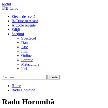
Skip
Menu
to
content
Primary
Efecte de scenă
Menu
B-Critic.ro Acasă
Articole recente
Ediții
Secțiuni
Spectacol
Dans
Arte
Film
Online
Portrete
Metacultura
Idei
Caută
după:
Home
Radu Horumbă
Radu Horumbă