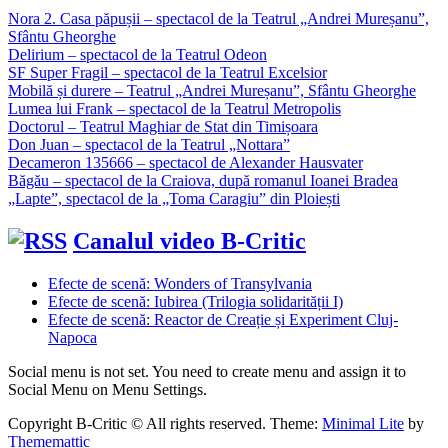
Nora 2. Casa păpușii – spectacol de la Teatrul „Andrei Mureșanu”,
Sfântu Gheorghe
Delirium – spectacol de la Teatrul Odeon
SF Super Fragil – spectacol de la Teatrul Excelsior
Mobilă și durere – Teatrul „Andrei Mureșanu”, Sfântu Gheorghe
Lumea lui Frank – spectacol de la Teatrul Metropolis
Doctorul – Teatrul Maghiar de Stat din Timișoara
Don Juan – spectacol de la Teatrul „Nottara”
Decameron 135666 – spectacol de Alexander Hausvater
Băgău – spectacol de la Craiova, după romanul Ioanei Bradea
„Lapte”, spectacol de la „Toma Caragiu” din Ploiești
Canalul video B-Critic
Efecte de scenă: Wonders of Transylvania
Efecte de scenă: Iubirea (Trilogia solidarității I)
Efecte de scenă: Reactor de Creație și Experiment Cluj-
Napoca
Social menu is not set. You need to create menu and assign it to
Social Menu on Menu Settings.
Copyright B-Critic © All rights reserved.
Theme:
Minimal Lite
by
Thememattic