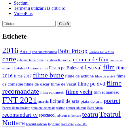
Secțiuni
Termenii utilizării B-critic.ro
VideoPlus
Caută
după:
Etichete
2016
Bobi Pricop
Arcub
arta contemporana
Carmen Lidia Vidu
carte
cronica de film
Cristina Rusiecki
cele mai bune filme
cumparari
film
festival
filme
Festin pe Bulevard
Cătălin D. Constantin
tablouri
filme bune
2016
filme de actiune
filme
filme 2017
filme de arhivă
filme
filme pe dvd
de comedie
filme de oscar
filme de vazut
recomandate
filme vechi
film romanesc
filme romanesti
FNT 2021
portret
licitații de artă
piata de arta
interviu
Portret de traducător
premiere cinematografice
preturi tablouri
Radu Afrim
Teatrul
teatru
recomandari tv
spectacol
tablouri in licitatie
Nottara
teatrul odeon
top filme
traducere
video #5