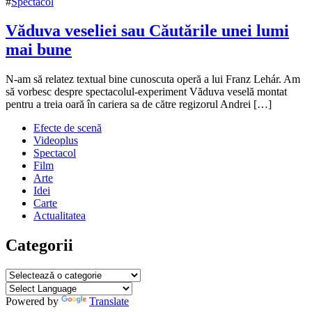
#
Spectacol
Văduva veseliei sau Căutările unei lumi
mai bune
5
N-am să relatez textual bine cunoscuta operă a lui Franz Lehár. Am
septembrie
să vorbesc despre spectacolul-experiment Văduva veselă montat
2016
pentru a treia oară în cariera sa de către regizorul Andrei […]
Efecte de scenă
Videoplus
Spectacol
Film
Arte
Idei
Carte
Actualitatea
Categorii
Categorii
Powered by
Translate