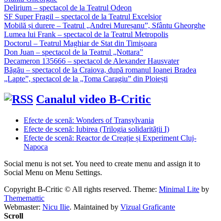
Delirium – spectacol de la Teatrul Odeon
SF Super Fragil – spectacol de la Teatrul Excelsior
Mobilă și durere – Teatrul „Andrei Mureșanu”, Sfântu Gheorghe
Lumea lui Frank – spectacol de la Teatrul Metropolis
Doctorul – Teatrul Maghiar de Stat din Timișoara
Don Juan – spectacol de la Teatrul „Nottara”
Decameron 135666 – spectacol de Alexander Hausvater
Băgău – spectacol de la Craiova, după romanul Ioanei Bradea
„Lapte”, spectacol de la „Toma Caragiu” din Ploiești
Canalul video B-Critic
Efecte de scenă: Wonders of Transylvania
Efecte de scenă: Iubirea (Trilogia solidarității I)
Efecte de scenă: Reactor de Creație și Experiment Cluj-
Napoca
Social menu is not set. You need to create menu and assign it to
Social Menu on Menu Settings.
Copyright B-Critic © All rights reserved.
Theme:
Minimal Lite
by
Thememattic
Webmaster:
Nicu Ilie
. Maintained by
Vizual Graficante
Scroll