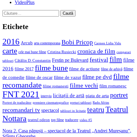
VideoPlus
Caută
după:
Etichete
2016
Bobi Pricop
Arcub
arta contemporana
Carmen Lidia Vidu
carte
cronica de film
Cristina Rusiecki
cele mai bune filme
cumparari
film
festival
filme
Festin pe Bulevard
Cătălin D. Constantin
tablouri
filme bune
2016
filme de actiune
filme
filme 2017
filme de arhivă
filme
filme pe dvd
de comedie
filme de oscar
filme de vazut
recomandate
filme vechi
film romanesc
filme romanesti
FNT 2021
portret
licitații de artă
piata de arta
interviu
Portret de traducător
premiere cinematografice
preturi tablouri
Radu Afrim
Teatrul
teatru
recomandari tv
spectacol
tablouri in licitatie
Nottara
teatrul odeon
top filme
traducere
video #5
Nora 2. Casa păpușii – spectacol de la Teatrul „Andrei Mureșanu”,
Sfântu Gheorghe