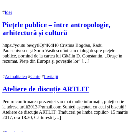
#
Idei
Piețele publice – între antropologie,
arhitectură și cultură
25
https://youtu.be/qytIQf4KdH0 Cristina Bogdan, Radu
aprilie
Paraschivescu și Sorin Vasilescu într-un dialog despre piețele
2018
publice, pornind de la cartea lui Cătălin D. Constantin, „Orașe în
25
aprilie
rezumat. Piețe din Europa și poveștile lor” […]
2018
#
Actualitatea
#
Carte
#
Invitații
Ateliere de discuție ARTLIT
9
Pentru confirmarea prezenței sau mai multe informații, puteți scrie
martie
la adresa artlit2013@gmail.com.Sunteți așteptați cu ceai și biscuiți!
2017
Ateliere de discuție ARTLIT: Traduceri pe limba copiilor- 15 martie
2017, ora 18.30, Cărturești […]