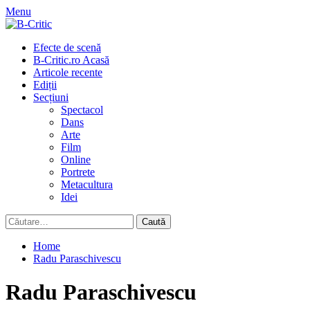
Skip
Menu
to
content
Primary
Efecte de scenă
Menu
B-Critic.ro Acasă
Articole recente
Ediții
Secțiuni
Spectacol
Dans
Arte
Film
Online
Portrete
Metacultura
Idei
Caută
după:
Home
Radu Paraschivescu
Radu Paraschivescu