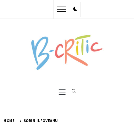
Skip
to
content
Primary
Menu
HOME
SORIN ILFOVEANU