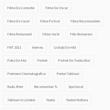
Filme De Comedie
Filme De Oscar
Filme De Vazut
Filme Pe Dvd
Filme Recomandate
Filme Romanesti
Filme Vechi
Film Romanesc
FNT 2021
Interviu
Licitații De Artă
Piata De Arta
Portret
Portret De Traducător
Premiere Cinematografice
Preturi Tablouri
Radu Afrim
Recomandari Tv
Spectacol
Tablouri In Licitatie
Teatru
Teatrul Nottara