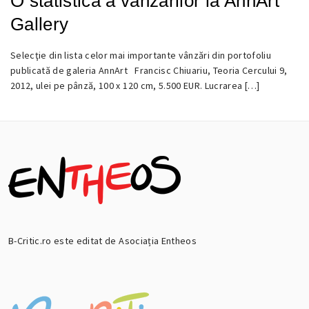
O statistică a vânzărilor la AnnArt
Gallery
Selecţie din lista celor mai importante vânzări din portofoliu
16
publicată de galeria AnnArt Francisc Chiuariu, Teoria Cercului 9,
IULIE
2012, ulei pe pânză, 100 x 120 cm, 5.500 EUR. Lucrarea […]
2014
B-Critic.ro este editat de Asociația Entheos