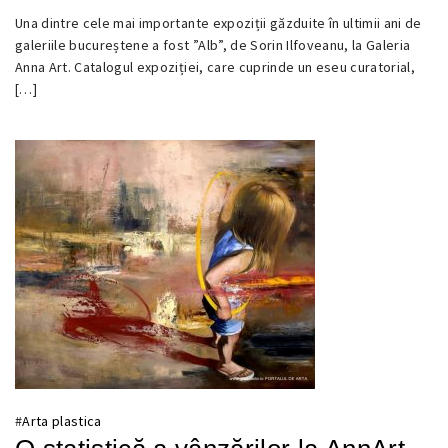
Una dintre cele mai importante expoziții găzduite în ultimii ani de
14
galeriile bucureștene a fost ”Alb”, de Sorin Ilfoveanu, la Galeria
SEPTEMBRIE
Anna Art. Catalogul expoziției, care cuprinde un eseu curatorial,
2016
[…]
#
Arta plastica