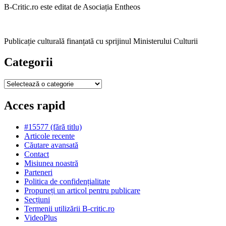
B-Critic.ro este editat de Asociația Entheos
Publicație culturală finanțată cu sprijinul Ministerului Culturii
Categorii
Categorii
Acces rapid
#15577 (fără titlu)
Articole recente
Căutare avansată
Contact
Misiunea noastră
Parteneri
Politica de confidențialitate
Propuneți un articol pentru publicare
Secțiuni
Termenii utilizării B-critic.ro
VideoPlus