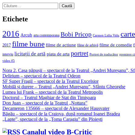
Caută
după:
Etichete
2016
carte
Bobi Pricop
Arcub
arta contemporana
Carmen Lidia Vidu
filme bune
filme de actiune
filme de comedie
2017
filme de arhivă
portret
licitații de artă
piata de arta
interviu
Portret de traducător
premiere c
video #5
Nora 2. Casa păpușii – spectacol de la Teatrul „Andrei Mureșanu”, 
Delirium – spectacol de la Teatrul Odeon
SF Super Fragil – spectacol de la Teatrul Excelsior
Mobilă și durere – Teatrul „Andrei Mureșanu”, Sfântu Gheorghe
Lumea lui Frank – spectacol de la Teatrul Metropolis
Doctorul – Teatrul Maghiar de Stat din Timișoara
Don Juan – spectacol de la Teatrul „Nottara”
Decameron 135666 – spectacol de Alexander Hausvater
Băgău – spectacol de la Craiova, după romanul Ioanei Bradea
„Lapte”, spectacol de la „Toma Caragiu” din Ploiești
Canalul video B-Critic