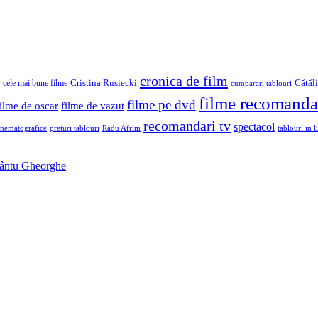
cronica de film
Cristina Rusiecki
Cătăl
cele mai bune filme
cumparari tablouri
filme recomanda
filme pe dvd
filme de oscar
filme de vazut
recomandari tv
spectacol
inematografice
preturi tablouri
Radu Afrim
tablouri in li
Sfântu Gheorghe