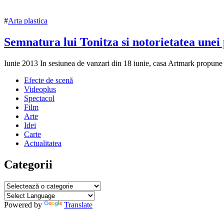
#
Arta plastica
Semnatura lui Tonitza si notorietatea unei 
11
0
Iunie 2013 In sesiunea de vanzari din 18 iunie, casa Artmark propune o 
iunie
Efecte de scenă
2013
15
Videoplus
iulie
Spectacol
2018
Film
Arte
Idei
Carte
Actualitatea
Categorii
Categorii
Powered by
Translate