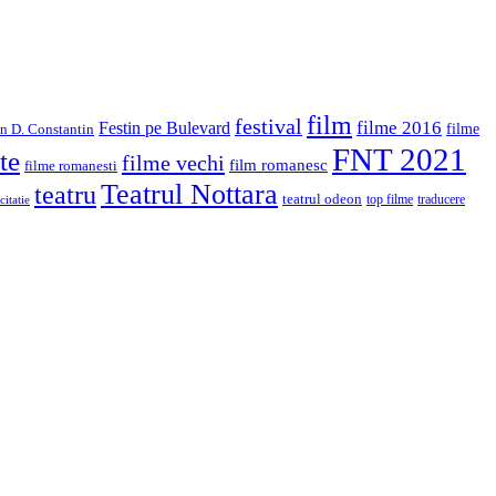
film
festival
filme 2016
Festin pe Bulevard
in D. Constantin
filme
FNT 2021
te
filme vechi
film romanesc
filme romanesti
Teatrul Nottara
teatru
teatrul odeon
top filme
traducere
citatie