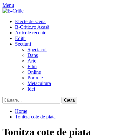
Skip
Menu
to
content
Primary
Efecte de scenă
Menu
B-Critic.ro Acasă
Articole recente
Ediții
Secțiuni
Spectacol
Dans
Arte
Film
Online
Portrete
Metacultura
Idei
Caută
după:
Home
Tonitza cote de piata
Tonitza cote de piata