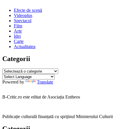
iulie
2018
Efecte de scenă
Videoplus
Spectacol
Film
Arte
Idei
Carte
Actualitatea
Categorii
Categorii
Powered by
Translate
B-Critic.ro este editat de Asociația Entheos
Publicație culturală finanțată cu sprijinul Ministerului Culturii
Categorii