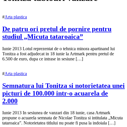
#
Arta plastica
De patru ori pretul de pornire pentru
studiul „Micuta tataroaica”
21
0
Iunie 2013 Lotul reprezentat de o tehnica minora apartinand lui
iunie
Tonitza a fost adjudecat in 18 iunie la Artmark pentru pretul de
2013
6.500 de euro, dupa ce intrase in sesiune […]
15
iulie
2018
#
Arta plastica
Semnatura lui Tonitza si notorietatea unei
picturi de 100.000 intr-o acuarela de
2.000
11
0
Iunie 2013 In sesiunea de vanzari din 18 iunie, casa Artmark
iunie
propune o acuarela semnata de Nicolae Tonitza si intitulata „Micuta
2013
tataroaica”. Notorietatea titlului nu poate fi pusa la indoiala […]
15