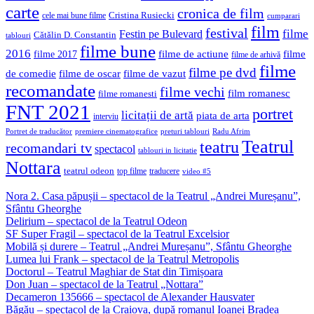
carte
cronica de film
Cristina Rusiecki
cele mai bune filme
cumparari
film
festival
filme
Festin pe Bulevard
Cătălin D. Constantin
tablouri
filme bune
2016
filme de actiune
filme
filme 2017
filme de arhivă
filme
filme pe dvd
de comedie
filme de oscar
filme de vazut
recomandate
filme vechi
film romanesc
filme romanesti
FNT 2021
portret
licitații de artă
piata de arta
interviu
Portret de traducător
premiere cinematografice
preturi tablouri
Radu Afrim
Teatrul
teatru
recomandari tv
spectacol
tablouri in licitatie
Nottara
teatrul odeon
top filme
traducere
video #5
Nora 2. Casa păpușii – spectacol de la Teatrul „Andrei Mureșanu”,
Sfântu Gheorghe
Delirium – spectacol de la Teatrul Odeon
SF Super Fragil – spectacol de la Teatrul Excelsior
Mobilă și durere – Teatrul „Andrei Mureșanu”, Sfântu Gheorghe
Lumea lui Frank – spectacol de la Teatrul Metropolis
Doctorul – Teatrul Maghiar de Stat din Timișoara
Don Juan – spectacol de la Teatrul „Nottara”
Decameron 135666 – spectacol de Alexander Hausvater
Băgău – spectacol de la Craiova, după romanul Ioanei Bradea