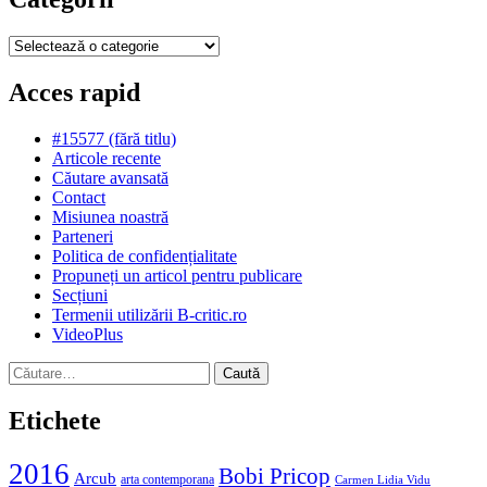
Categorii
Acces rapid
#15577 (fără titlu)
Articole recente
Căutare avansată
Contact
Misiunea noastră
Parteneri
Politica de confidențialitate
Propuneți un articol pentru publicare
Secțiuni
Termenii utilizării B-critic.ro
VideoPlus
Caută
după:
Etichete
2016
Bobi Pricop
Arcub
arta contemporana
Carmen Lidia Vidu