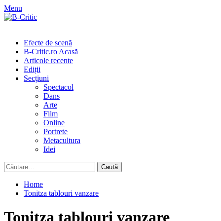
Skip
Menu
to
content
Primary
Menu
Efecte de scenă
B-Critic.ro Acasă
Articole recente
Ediții
Secțiuni
Spectacol
Dans
Arte
Film
Online
Portrete
Metacultura
Idei
Caută
după:
Home
Tonitza tablouri vanzare
Tonitza tablouri vanzare