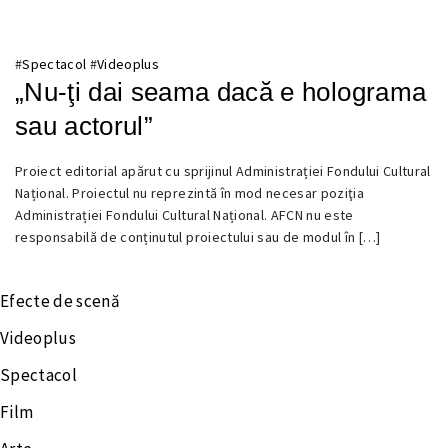
#
Spectacol
#
Videoplus
„Nu-ţi dai seama dacă e holograma
sau actorul”
24
Proiect editorial apărut cu sprijinul Administrației Fondului Cultural
SEPTEMBRIE
Național. Proiectul nu reprezintă în mod necesar poziţia
2017
Administrației Fondului Cultural Național. AFCN nu este
responsabilă de conținutul proiectului sau de modul în […]
Efecte de scenă
Videoplus
Spectacol
Film