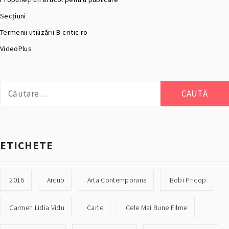
Secțiuni
Termenii utilizării B-critic.ro
VideoPlus
Caută
după:
ETICHETE
2016
Arcub
Arta Contemporana
Bobi Pricop
Carmen Lidia Vidu
Carte
Cele Mai Bune Filme