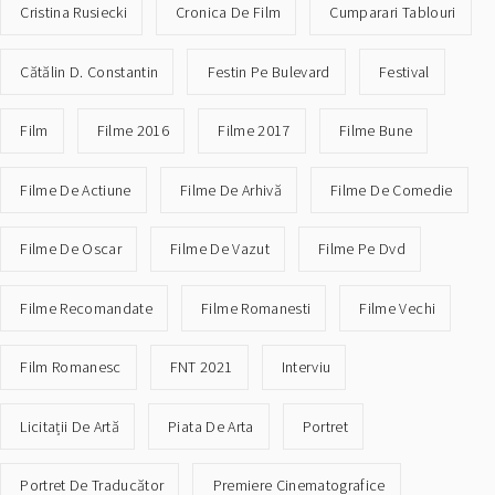
Cristina Rusiecki
Cronica De Film
Cumparari Tablouri
Cătălin D. Constantin
Festin Pe Bulevard
Festival
Film
Filme 2016
Filme 2017
Filme Bune
Filme De Actiune
Filme De Arhivă
Filme De Comedie
Filme De Oscar
Filme De Vazut
Filme Pe Dvd
Filme Recomandate
Filme Romanesti
Filme Vechi
Film Romanesc
FNT 2021
Interviu
Licitații De Artă
Piata De Arta
Portret
Portret De Traducător
Premiere Cinematografice