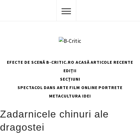
Skip
to
content
EFECTE DE SCENĂ
B-CRITIC.RO ACASĂ
ARTICOLE RECENTE
EDIȚII
SECȚIUNI
SPECTACOL
DANS
ARTE
FILM
ONLINE
PORTRETE
METACULTURA
IDEI
HOME
ZADARNICELE CHINURI ALE DRAGOSTEI
Zadarnicele chinuri ale
dragostei