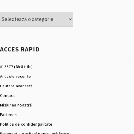
Categorii
ACCES RAPID
#15577 (fără titlu)
Articole recente
Căutare avansată
Contact
Misiunea noastră
Parteneri
Politica de confidențialitate
Propuneți un articol pentru publicare