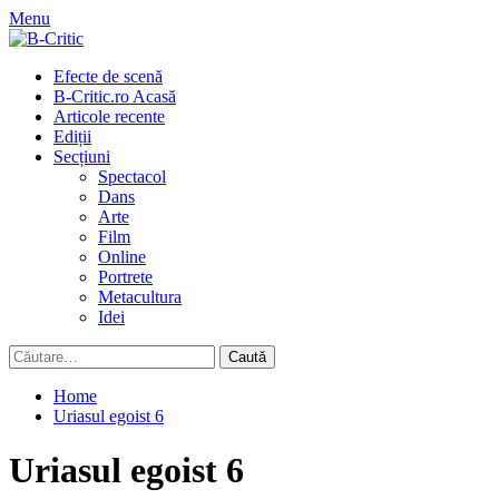
Skip
Menu
to
content
Primary
Efecte de scenă
Menu
B-Critic.ro Acasă
Articole recente
Ediții
Secțiuni
Spectacol
Dans
Arte
Film
Online
Portrete
Metacultura
Idei
Caută
după:
Home
Uriasul egoist 6
Uriasul egoist 6