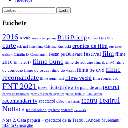
VideoPlus
Caută
după:
Etichete
2016
Bobi Pricop
Arcub
arta contemporana
Carmen Lidia Vidu
carte
cronica de film
Cristina Rusiecki
cele mai bune filme
cumparari
film
festival
filme
Festin pe Bulevard
Cătălin D. Constantin
tablouri
filme bune
2016
filme de actiune
filme
filme 2017
filme de arhivă
filme
filme pe dvd
de comedie
filme de oscar
filme de vazut
recomandate
filme vechi
film romanesc
filme romanesti
FNT 2021
portret
licitații de artă
piata de arta
interviu
Portret de traducător
premiere cinematografice
preturi tablouri
Radu Afrim
Teatrul
teatru
recomandari tv
spectacol
tablouri in licitatie
Nottara
teatrul odeon
top filme
traducere
video #5
Nora 2. Casa păpușii – spectacol de la Teatrul „Andrei Mureșanu”,
Sfântu Gheorghe