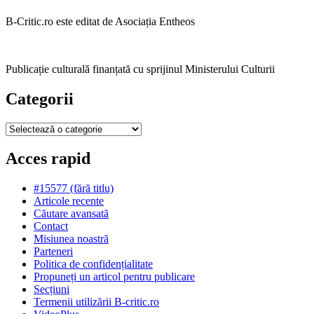
B-Critic.ro este editat de Asociația Entheos
Publicație culturală finanțată cu sprijinul Ministerului Culturii
Categorii
Categorii
Acces rapid
#15577 (fără titlu)
Articole recente
Căutare avansată
Contact
Misiunea noastră
Parteneri
Politica de confidențialitate
Propuneți un articol pentru publicare
Secțiuni
Termenii utilizării B-critic.ro