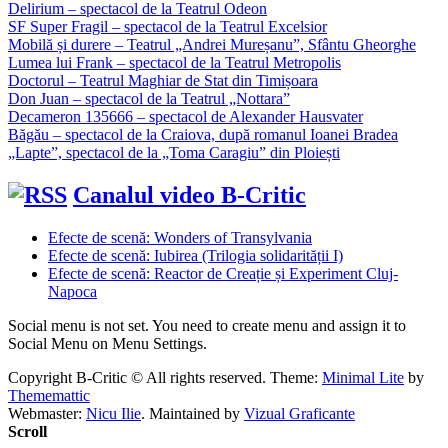
Delirium – spectacol de la Teatrul Odeon
SF Super Fragil – spectacol de la Teatrul Excelsior
Mobilă și durere – Teatrul „Andrei Mureșanu”, Sfântu Gheorghe
Lumea lui Frank – spectacol de la Teatrul Metropolis
Doctorul – Teatrul Maghiar de Stat din Timișoara
Don Juan – spectacol de la Teatrul „Nottara”
Decameron 135666 – spectacol de Alexander Hausvater
Băgău – spectacol de la Craiova, după romanul Ioanei Bradea
„Lapte”, spectacol de la „Toma Caragiu” din Ploiești
Canalul video B-Critic
Efecte de scenă: Wonders of Transylvania
Efecte de scenă: Iubirea (Trilogia solidarității I)
Efecte de scenă: Reactor de Creație și Experiment Cluj-
Napoca
Social menu is not set. You need to create menu and assign it to
Social Menu on Menu Settings.
Copyright B-Critic © All rights reserved.
Theme:
Minimal Lite
by
Thememattic
Webmaster:
Nicu Ilie
. Maintained by
Vizual Graficante
Scroll