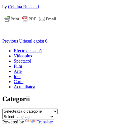
Published
by
Cristina Rusiecki
on
:
30
noiembrie
2022
Navigare
Previous
Previous
Uriasul egoist 6
post:
în
Efecte de scenă
Videoplus
articole
Spectacol
Film
Arte
Idei
Carte
Actualitatea
Categorii
Categorii
Powered by
Translate