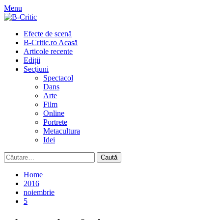
Skip
Menu
to
content
Primary
Efecte de scenă
Menu
B-Critic.ro Acasă
Articole recente
Ediții
Secțiuni
Spectacol
Dans
Arte
Film
Online
Portrete
Metacultura
Idei
Caută
după:
Home
2016
noiembrie
5