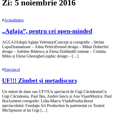
Zi:
5 noiembrie 2016
#
Actualitatea
„Aglaja”, pentru cei open-minded
5
AGLAJAdupă Aglaja VeteranyiConcept și coregrafie – Ștefan
noiembrie
LupuDramatizare – Alina PetricăSound design – Mihai DobreSet
2016
design – Adeline Bădescu și Elena DobândăCostume – Cristina
15
februarie
Milea și Elena GheorgheGraphic design – […]
2017
#
Spectacol
UF!!! Zîmbet și metadiscurs
5
Un minut de dans sau UF!!!Un spectacol de Gigi CăciuleanuCu
noiembrie
Gigi Căciuleanu, Paul Ilea, Andrei Iancu și Ana VișanMuzica: Paul
2016
IleaAsistent coregrafie: Lelia-Marcu VladuProducătorul
5
noiembrie
spectacolului: Fundaţia Art Production în parteneriat cu Teatrul
2016
MicSponsor al lui Gigi […]