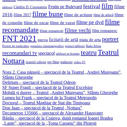
film
festival
filme
Festin pe Bulevard
Cătălin D. Constantin
tablouri
filme bune
2016
filme de actiune
filme
filme 2017
filme de arhivă
filme
filme pe dvd
de comedie
filme de oscar
filme de vazut
recomandate
filme vechi
film romanesc
filme romanesti
FNT 2021
portret
licitații de artă
piata de arta
interviu
Portret de traducător
premiere cinematografice
preturi tablouri
Radu Afrim
Teatrul
teatru
recomandari tv
spectacol
tablouri in licitatie
Nottara
teatrul odeon
top filme
traducere
video #5
Nora 2. Casa păpușii – spectacol de la Teatrul „Andrei Mureșanu”,
Sfântu Gheorghe
Delirium – spectacol de la Teatrul Odeon
SF Super Fragil – spectacol de la Teatrul Excelsior
Mobilă și durere – Teatrul „Andrei Mureșanu”, Sfântu Gheorghe
Lumea lui Frank – spectacol de la Teatrul Metropolis
Doctorul – Teatrul Maghiar de Stat din Timișoara
Don Juan – spectacol de la Teatrul „Nottara”
Decameron 135666 – spectacol de Alexander Hausvater
Băgău – spectacol de la Craiova, după romanul Ioanei Bradea
„Lapte”, spectacol de la „Toma Caragiu” din Ploiești