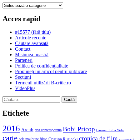
Categorii
Acces rapid
#15577 (fără titlu)
Articole recente
Căutare avansată
Contact
Misiunea noastră
Parteneri
Politica de confidențialitate
Propuneți un articol pentru publicare
Secțiuni
Termenii utilizării B-critic.ro
VideoPlus
Caută
după:
Etichete
2016
Bobi Pricop
Arcub
arta contemporana
Carmen Lidia Vidu
carte
cronica de film
Cristina Rusiecki
cele mai bune filme
cumparari